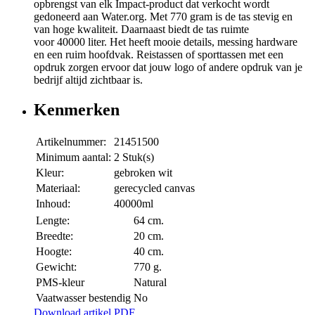
opbrengst van elk Impact-product dat verkocht wordt
gedoneerd aan Water.org. Met 770 gram is de tas stevig en
van hoge kwaliteit. Daarnaast biedt de tas ruimte
voor 40000 liter. Het heeft mooie details, messing hardware
en een ruim hoofdvak. Reistassen of sporttassen met een
opdruk zorgen ervoor dat jouw logo of andere opdruk van je
bedrijf altijd zichtbaar is.
Kenmerken
Artikelnummer:
21451500
Minimum aantal:
2 Stuk(s)
Kleur:
gebroken wit
Materiaal:
gerecycled canvas
Inhoud:
40000ml
Lengte:
64 cm.
Breedte:
20 cm.
Hoogte:
40 cm.
Gewicht:
770 g.
PMS-kleur
Natural
Vaatwasser bestendig
No
Download artikel PDF