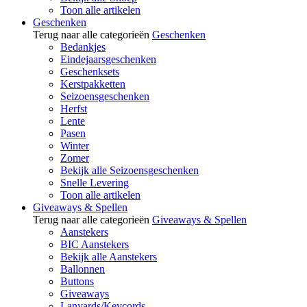
Toon alle artikelen
Geschenken
Terug naar alle categorieën
Geschenken
Bedankjes
Eindejaarsgeschenken
Geschenksets
Kerstpakketten
Seizoensgeschenken
Herfst
Lente
Pasen
Winter
Zomer
Bekijk alle Seizoensgeschenken
Snelle Levering
Toon alle artikelen
Giveaways & Spellen
Terug naar alle categorieën
Giveaways & Spellen
Aanstekers
BIC Aanstekers
Bekijk alle Aanstekers
Ballonnen
Buttons
Giveaways
Lanyards/Keycords