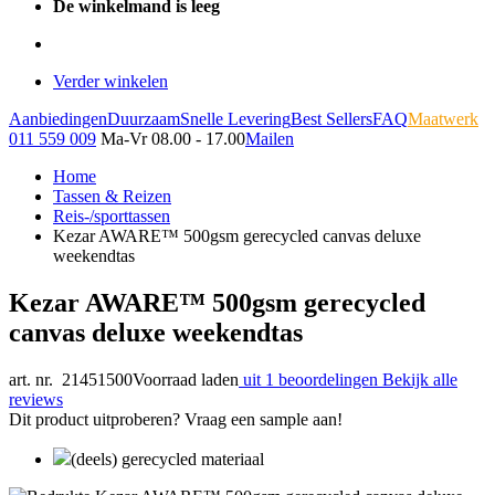
De winkelmand is leeg
Verder winkelen
Aanbiedingen
Duurzaam
Snelle Levering
Best Sellers
FAQ
Maatwerk
011 559 009
Ma-Vr 08.00 - 17.00
Mailen
Home
Tassen & Reizen
Reis-/sporttassen
Kezar AWARE™ 500gsm gerecycled canvas deluxe
weekendtas
Kezar AWARE™ 500gsm gerecycled
canvas deluxe weekendtas
art. nr. 21451500
Voorraad laden
uit 1 beoordelingen
Bekijk alle
reviews
Dit product uitproberen? Vraag een sample aan!
(deels) gerecycled materiaal