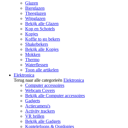
Glazen
Bierglazen
Theeglazen
Wijnglazen
Bekijk alle Glazen
Kop en Schotels
Kopjes
Koffie to go bekers
Shakebekers
Bekijk alle Kopjes
Mokken
Thermo
Waterflessen
Toon alle artikelen
Elektronica
Terug naar alle categorieën
Elektronica
Computer accessoires
Webcam Covers
Bekijk alle Computer accessoires
Gadgets
Actiecamera's
Activity trackers
VR brillen
Bekijk alle Gadgets
Koptelefoons & Oordopjes