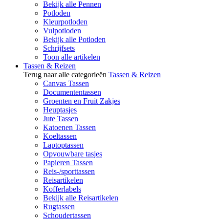
Bekijk alle Pennen
Potloden
Kleurpotloden
Vulpotloden
Bekijk alle Potloden
Schrijfsets
Toon alle artikelen
Tassen & Reizen
Terug naar alle categorieën
Tassen & Reizen
Canvas Tassen
Documententassen
Groenten en Fruit Zakjes
Heuptasjes
Jute Tassen
Katoenen Tassen
Koeltassen
Laptoptassen
Opvouwbare tasjes
Papieren Tassen
Reis-/sporttassen
Reisartikelen
Kofferlabels
Bekijk alle Reisartikelen
Rugtassen
Schoudertassen