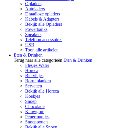
Opladers
Autoladers
Draadloze opladers
Kabels & Adapters
Bekijk alle Opladers
Powerbanks
Speakers
Telefoon accessoires
USB
Toon alle artikelen
Eten & Drinken
Terug naar alle categorieën
Eten & Drinken
Flesjes Water
Horeca
Bierviltjes
Borrelplanken
Servetten
Bekijk alle Horeca
Koekjes
Snoep
Chocolade
Kauwgom
Pepermuntjes
Snoeppotten
Bekijk alle Snoep