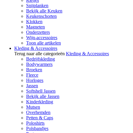
Rietjes
Snijplanken
Bekijk alle Keuken
Keukenschorten
Klokken
Magneten
Onderzetters
Wijn-accessoires
Toon alle artikelen
Kleding & Accessoires
Terug naar alle categorieën
Kleding & Accessoires
Bedrijfskleding
Bodywarmers
Broeken
Fleece
Horloges
Jassen
Softshell Jassen
Bekijk alle Jassen
Kinderkleding
Mutsen
Overhemden
Petten & Caps
Poloshirts
Polsbandjes