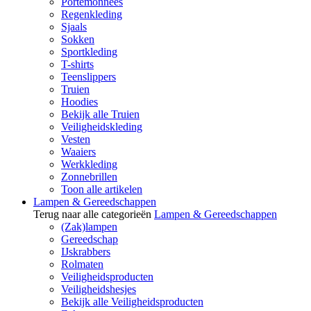
Portemonnees
Regenkleding
Sjaals
Sokken
Sportkleding
T-shirts
Teenslippers
Truien
Hoodies
Bekijk alle Truien
Veiligheidskleding
Vesten
Waaiers
Werkkleding
Zonnebrillen
Toon alle artikelen
Lampen & Gereedschappen
Terug naar alle categorieën
Lampen & Gereedschappen
(Zak)lampen
Gereedschap
IJskrabbers
Rolmaten
Veiligheidsproducten
Veiligheidshesjes
Bekijk alle Veiligheidsproducten