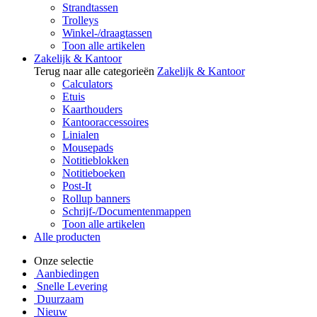
Strandtassen
Trolleys
Winkel-/draagtassen
Toon alle artikelen
Zakelijk & Kantoor
Terug naar alle categorieën
Zakelijk & Kantoor
Calculators
Etuis
Kaarthouders
Kantooraccessoires
Linialen
Mousepads
Notitieblokken
Notitieboeken
Post-It
Rollup banners
Schrijf-/Documentenmappen
Toon alle artikelen
Alle producten
Onze selectie
Aanbiedingen
Snelle Levering
Duurzaam
Nieuw