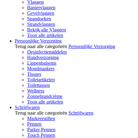
Vlaggen
Baniervlaggen
Gevelvlaggen
Spandoeken
Strandvlaggen
Bekijk alle Vlaggen
Toon alle artikelen
Persoonlijke Verzorging
Terug naar alle categorieën
Persoonlijke Verzorging
Desinfectiemiddelen
Handverzorging
Lippenbalsems
Mondmaskers
Tissues
Toiletartikelen
Toilettassen
Wellness
Zonnebrandcrème
Toon alle artikelen
Schrijfwaren
Terug naar alle categorieën
Schrijfwaren
Markeerstiften
Pennen
Parker Pennen
Touch Pennen