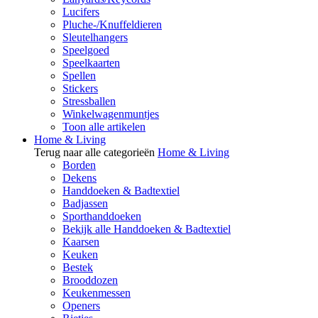
Lucifers
Pluche-/Knuffeldieren
Sleutelhangers
Speelgoed
Speelkaarten
Spellen
Stickers
Stressballen
Winkelwagenmuntjes
Toon alle artikelen
Home & Living
Terug naar alle categorieën
Home & Living
Borden
Dekens
Handdoeken & Badtextiel
Badjassen
Sporthanddoeken
Bekijk alle Handdoeken & Badtextiel
Kaarsen
Keuken
Bestek
Brooddozen
Keukenmessen
Openers