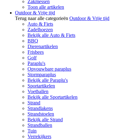
Zakmessen
Toon alle artikelen
Outdoor & Vrije tijd
Terug naar alle categorieën
Outdoor & Vrije tijd
Auto & Fiets
Zadelhoezen
Bekijk alle Auto & Fiets
BBQ
Dierenartikelen
Frisbees
Golf
Paraplu's
Opvouwbare paraplus
Stormparaplus
Bekijk alle Paraplu's
Sportartikelen
Voetballen
Bekijk alle Sportartikelen
Strand
Strandlakens
Strandstoelen
Bekijk alle Strand
Strandballen
Tuin
Verrekijkers