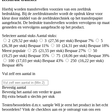
Hierbij worden transfervellen voorzien van een zeefdruk
bedrukking. Bij de zeefdruktransfer wordt de opdruk kleur voor
kleur door middel van de zeefdruktechniek op het transferpapier
aangebracht. De bedrukte transfervellen worden vervolgens op maat
gesneden en vervolgens aangebracht op het product.
Selecteer aantal stuks
Aantal stuks:
2 (29,52 per stuk)
3 (27,56 per stuk)
Bespaar 7%
5
(26,38 per stuk)
Bespaar 11%
10 (24,31 per stuk)
Bespaar 18%
Meest populair
25 (21,55 per stuk)
Bespaar 27%
50
(19,25 per stuk)
Bespaar 35%
75 (18,06 per stuk)
Bespaar 39%
100 (17,03 per stuk)
Bespaar 43%
250 (16,22 per stuk)
Bespaar 46%
Vul zelf een aantal in
Bevestig aantal
Bevestig het aantal om verder te gaan
Bij
extra betaalt u slechts
per stuk
Testen/beoordelen d.m.v. sample
Wil je eerst het product in het echt
beoordelen? Vink de checkbox aan en je ontvangt van ons een