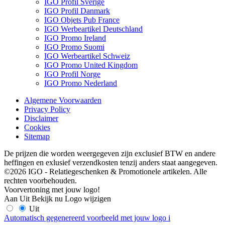
IGO Profil Sverige
IGO Profil Danmark
IGO Objets Pub France
IGO Werbeartikel Deutschland
IGO Promo Ireland
IGO Promo Suomi
IGO Werbeartikel Schweiz
IGO Promo United Kingdom
IGO Profil Norge
IGO Promo Nederland
Algemene Voorwaarden
Privacy Policy
Disclaimer
Cookies
Sitemap
De prijzen die worden weergegeven zijn exclusief BTW en andere
heffingen en exlusief verzendkosten tenzij anders staat aangegeven.
©2026 IGO - Relatiegeschenken & Promotionele artikelen. Alle
rechten voorbehouden.
Voorvertoning met jouw logo!
Aan
Uit
Bekijk nu
Logo wijzigen
Uit
Automatisch gegenereerd voorbeeld met jouw logo
i