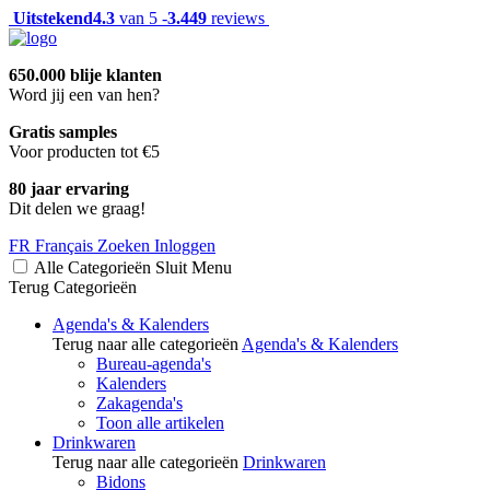
Uitstekend
4.3
van 5 -
3.449
reviews
650.000 blije klanten
Word jij een van hen?
Gratis samples
Voor producten tot €5
80 jaar ervaring
Dit delen we graag!
FR
Français
Zoeken
Inloggen
Alle Categorieën
Sluit
Menu
Terug
Categorieën
Agenda's & Kalenders
Terug naar alle categorieën
Agenda's & Kalenders
Bureau-agenda's
Kalenders
Zakagenda's
Toon alle artikelen
Drinkwaren
Terug naar alle categorieën
Drinkwaren
Bidons