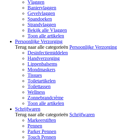
Vlaggen
Baniervlaggen
Gevelvlaggen
Spandoeken
Strandvlaggen
Bekijk alle Vlaggen
Toon alle artikelen
Persoonlijke Verzorging
Terug naar alle categorieën
Persoonlijke Verzorging
Desinfectiemiddelen
Handverzorging
Lippenbalsems
Mondmaskers
Tissues
Toiletartikelen
Toilettassen
Wellness
Zonnebrandcrème
Toon alle artikelen
Schrijfwaren
Terug naar alle categorieën
Schrijfwaren
Markeerstiften
Pennen
Parker Pennen
Touch Pennen