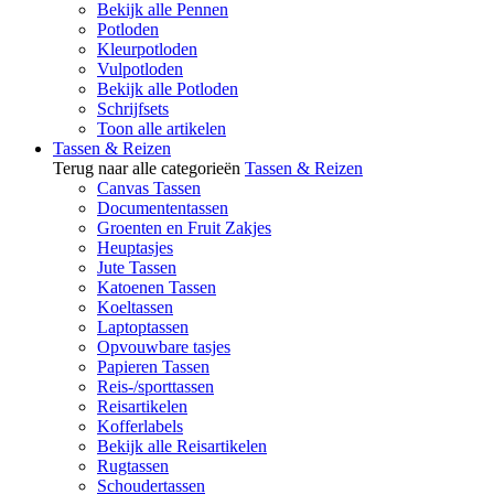
Bekijk alle Pennen
Potloden
Kleurpotloden
Vulpotloden
Bekijk alle Potloden
Schrijfsets
Toon alle artikelen
Tassen & Reizen
Terug naar alle categorieën
Tassen & Reizen
Canvas Tassen
Documententassen
Groenten en Fruit Zakjes
Heuptasjes
Jute Tassen
Katoenen Tassen
Koeltassen
Laptoptassen
Opvouwbare tasjes
Papieren Tassen
Reis-/sporttassen
Reisartikelen
Kofferlabels
Bekijk alle Reisartikelen
Rugtassen
Schoudertassen