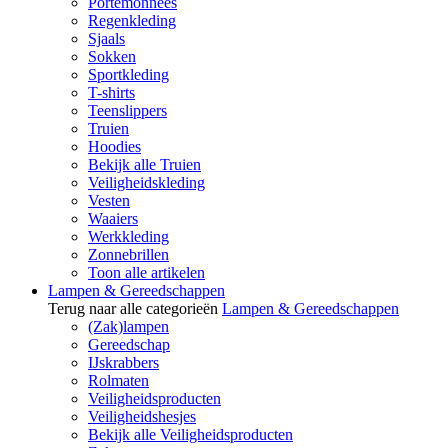
Portemonnees
Regenkleding
Sjaals
Sokken
Sportkleding
T-shirts
Teenslippers
Truien
Hoodies
Bekijk alle Truien
Veiligheidskleding
Vesten
Waaiers
Werkkleding
Zonnebrillen
Toon alle artikelen
Lampen & Gereedschappen
Terug naar alle categorieën
Lampen & Gereedschappen
(Zak)lampen
Gereedschap
IJskrabbers
Rolmaten
Veiligheidsproducten
Veiligheidshesjes
Bekijk alle Veiligheidsproducten