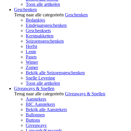
Toon alle artikelen
Geschenken
Terug naar alle categorieën
Geschenken
Bedankjes
Eindejaarsgeschenken
Geschenksets
Kerstpakketten
Seizoensgeschenken
Herfst
Lente
Pasen
Winter
Zomer
Bekijk alle Seizoensgeschenken
Snelle Levering
Toon alle artikelen
Giveaways & Spellen
Terug naar alle categorieën
Giveaways & Spellen
Aanstekers
BIC Aanstekers
Bekijk alle Aanstekers
Ballonnen
Buttons
Giveaways
Lanyards/Keycords