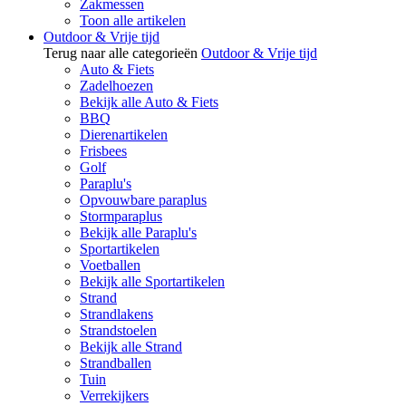
Zakmessen
Toon alle artikelen
Outdoor & Vrije tijd
Terug naar alle categorieën
Outdoor & Vrije tijd
Auto & Fiets
Zadelhoezen
Bekijk alle Auto & Fiets
BBQ
Dierenartikelen
Frisbees
Golf
Paraplu's
Opvouwbare paraplus
Stormparaplus
Bekijk alle Paraplu's
Sportartikelen
Voetballen
Bekijk alle Sportartikelen
Strand
Strandlakens
Strandstoelen
Bekijk alle Strand
Strandballen
Tuin
Verrekijkers