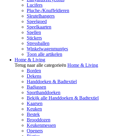
Lucifers
Pluche-/Knuffeldieren
Sleutelhangers
Speelgoed
Speelkaarten
Spellen
Stickers
Stressballen
Winkelwagenmuntjes
Toon alle artikelen
Home & Living
Terug naar alle categorieën
Home & Living
Borden
Dekens
Handdoeken & Badtextiel
Badjassen
Sporthanddoeken
Bekijk alle Handdoeken & Badtextiel
Kaarsen
Keuken
Bestek
Brooddozen
Keukenmessen
Openers