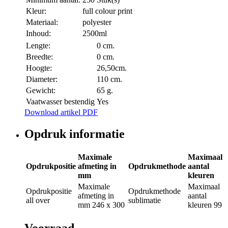
Kleur:
full colour print
Materiaal:
polyester
Inhoud:
2500ml
Lengte:
0 cm.
Breedte:
0 cm.
Hoogte:
26,50cm.
Diameter:
110 cm.
Gewicht:
65 g.
Vaatwasser bestendig
Yes
Download artikel PDF
Opdruk informatie
Maximale
Maximaal
Opdrukpositie
afmeting in
Opdrukmethode
aantal
mm
kleuren
Maximale
Maximaal
Opdrukpositie
Opdrukmethode
afmeting in
aantal
all over
sublimatie
mm
246 x 300
kleuren
99
Voorraad