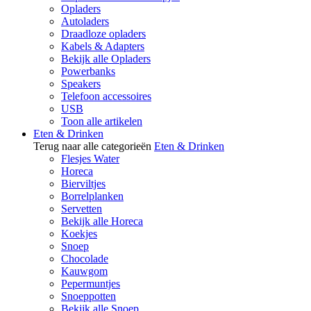
Opladers
Autoladers
Draadloze opladers
Kabels & Adapters
Bekijk alle Opladers
Powerbanks
Speakers
Telefoon accessoires
USB
Toon alle artikelen
Eten & Drinken
Terug naar alle categorieën
Eten & Drinken
Flesjes Water
Horeca
Bierviltjes
Borrelplanken
Servetten
Bekijk alle Horeca
Koekjes
Snoep
Chocolade
Kauwgom
Pepermuntjes
Snoeppotten
Bekijk alle Snoep