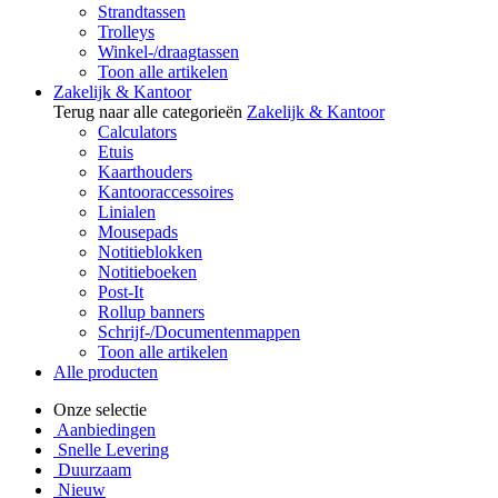
Strandtassen
Trolleys
Winkel-/draagtassen
Toon alle artikelen
Zakelijk & Kantoor
Terug naar alle categorieën
Zakelijk & Kantoor
Calculators
Etuis
Kaarthouders
Kantooraccessoires
Linialen
Mousepads
Notitieblokken
Notitieboeken
Post-It
Rollup banners
Schrijf-/Documentenmappen
Toon alle artikelen
Alle producten
Onze selectie
Aanbiedingen
Snelle Levering
Duurzaam
Nieuw