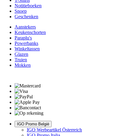
T-Shirts
Notitieboeken
Snoep
Geschenken
Aanstekers
Keukenschorten
Paraplu's
Powerbanks
Winkeltassen
Glazen
Truien
Mokken
IGO Promo België
IGO Werbeartikel Österreich
IGO Promo Italia