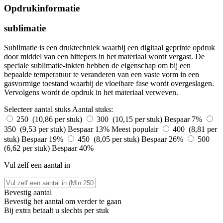
Opdrukinformatie
sublimatie
Sublimatie is een druktechniek waarbij een digitaal geprinte opdruk
door middel van een hittepers in het materiaal wordt vergast. De
speciale sublimatie-inkten hebben de eigenschap om bij een
bepaalde temperatuur te veranderen van een vaste vorm in een
gasvormige toestand waarbij de vloeibare fase wordt overgeslagen.
Vervolgens wordt de opdruk in het materiaal verweven.
Selecteer aantal stuks
Aantal stuks:
250 (10,86 per stuk)
300 (10,15 per stuk)
Bespaar 7%
350 (9,53 per stuk)
Bespaar 13%
Meest populair
400 (8,81 per
stuk)
Bespaar 19%
450 (8,05 per stuk)
Bespaar 26%
500
(6,62 per stuk)
Bespaar 40%
Vul zelf een aantal in
Bevestig aantal
Bevestig het aantal om verder te gaan
Bij
extra betaalt u slechts
per stuk