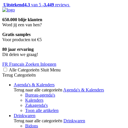
Uitstekend
4.3
van 5 -
3.449
reviews
650.000 blije klanten
Word jij een van hen?
Gratis samples
Voor producten tot €5
80 jaar ervaring
Dit delen we graag!
FR
Français
Zoeken
Inloggen
Alle Categorieën
Sluit
Menu
Terug
Categorieën
Agenda's & Kalenders
Terug naar alle categorieën
Agenda's & Kalenders
Bureau-agenda's
Kalenders
Zakagenda's
Toon alle artikelen
Drinkwaren
Terug naar alle categorieën
Drinkwaren
Bidons