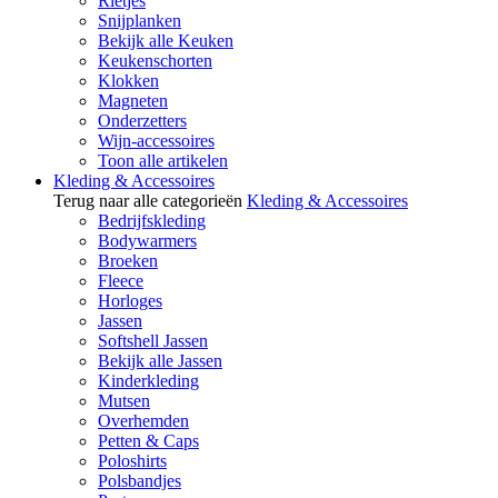
Rietjes
Snijplanken
Bekijk alle Keuken
Keukenschorten
Klokken
Magneten
Onderzetters
Wijn-accessoires
Toon alle artikelen
Kleding & Accessoires
Terug naar alle categorieën
Kleding & Accessoires
Bedrijfskleding
Bodywarmers
Broeken
Fleece
Horloges
Jassen
Softshell Jassen
Bekijk alle Jassen
Kinderkleding
Mutsen
Overhemden
Petten & Caps
Poloshirts
Polsbandjes