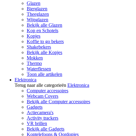
Glazen
Bierglazen
Theeglazen
Wijnglazen
Bekijk alle Glazen
Kop en Schotels
Kopjes
Koffie to go bekers
Shakebekers
Bekijk alle Kopjes
Mokken
Thermo
Waterflessen
Toon alle artikelen
Elektronica
Terug naar alle categorieën
Elektronica
Computer accessoires
Webcam Covers
Bekijk alle Computer accessoires
Gadgets
Actiecamera's
Activity trackers
VR brillen
Bekijk alle Gadgets
Koptelefoons & Oordopjes