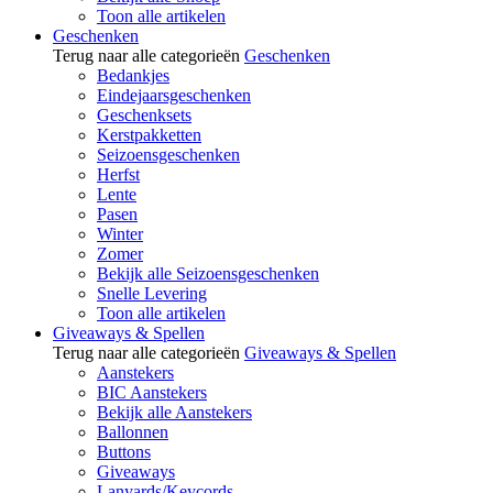
Toon alle artikelen
Geschenken
Terug naar alle categorieën
Geschenken
Bedankjes
Eindejaarsgeschenken
Geschenksets
Kerstpakketten
Seizoensgeschenken
Herfst
Lente
Pasen
Winter
Zomer
Bekijk alle Seizoensgeschenken
Snelle Levering
Toon alle artikelen
Giveaways & Spellen
Terug naar alle categorieën
Giveaways & Spellen
Aanstekers
BIC Aanstekers
Bekijk alle Aanstekers
Ballonnen
Buttons
Giveaways
Lanyards/Keycords