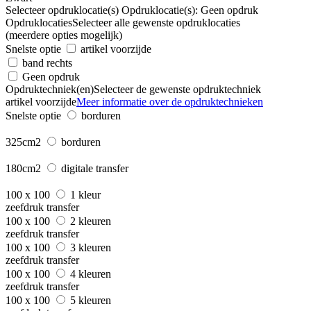
Selecteer opdruklocatie(s)
Opdruklocatie(s):
Geen opdruk
Opdruklocaties
Selecteer alle gewenste opdruklocaties
(meerdere opties mogelijk)
Snelste optie
artikel voorzijde
band rechts
Geen opdruk
Opdruktechniek(en)
Selecteer de gewenste opdruktechniek
artikel voorzijde
Meer informatie over de opdruktechnieken
Snelste optie
borduren
325cm2
borduren
180cm2
digitale transfer
100 x 100
1 kleur
zeefdruk transfer
100 x 100
2 kleuren
zeefdruk transfer
100 x 100
3 kleuren
zeefdruk transfer
100 x 100
4 kleuren
zeefdruk transfer
100 x 100
5 kleuren