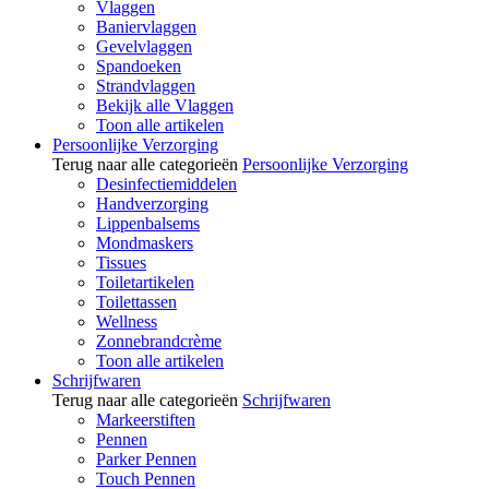
Vlaggen
Baniervlaggen
Gevelvlaggen
Spandoeken
Strandvlaggen
Bekijk alle Vlaggen
Toon alle artikelen
Persoonlijke Verzorging
Terug naar alle categorieën
Persoonlijke Verzorging
Desinfectiemiddelen
Handverzorging
Lippenbalsems
Mondmaskers
Tissues
Toiletartikelen
Toilettassen
Wellness
Zonnebrandcrème
Toon alle artikelen
Schrijfwaren
Terug naar alle categorieën
Schrijfwaren
Markeerstiften
Pennen
Parker Pennen
Touch Pennen