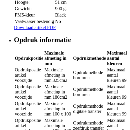
Hoogte:
51 cm.
Gewicht:
900 g.
PMS-kleur
Black
Vaatwasser bestendig
No
Download artikel PDF
Opdruk informatie
Maximale
Maximaal
Opdrukpositie
afmeting in
Opdrukmethode
aantal
mm
kleuren
Opdrukpositie
Maximale
Maximaal
Opdrukmethode
artikel
afmeting in
aantal
borduren
voorzijde
mm
325cm2
kleuren
99
Opdrukpositie
Maximale
Maximaal
Opdrukmethode
artikel
afmeting in
aantal
borduren
voorzijde
mm
180cm2
kleuren
99
Opdrukpositie
Maximale
Maximaal
Opdrukmethode
artikel
afmeting in
aantal
digitale transfer
voorzijde
mm
100 x 100
kleuren
99
Opdrukpositie
Maximale
Maximaal
Opdrukmethode
artikel
afmeting in
aantal
zeefdruk transfer