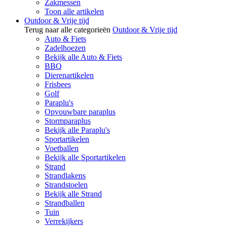
Zakmessen
Toon alle artikelen
Outdoor & Vrije tijd
Terug naar alle categorieën
Outdoor & Vrije tijd
Auto & Fiets
Zadelhoezen
Bekijk alle Auto & Fiets
BBQ
Dierenartikelen
Frisbees
Golf
Paraplu's
Opvouwbare paraplus
Stormparaplus
Bekijk alle Paraplu's
Sportartikelen
Voetballen
Bekijk alle Sportartikelen
Strand
Strandlakens
Strandstoelen
Bekijk alle Strand
Strandballen
Tuin
Verrekijkers