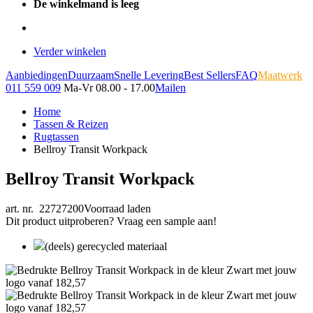
De winkelmand is leeg
Verder winkelen
Aanbiedingen
Duurzaam
Snelle Levering
Best Sellers
FAQ
Maatwerk
011 559 009
Ma-Vr 08.00 - 17.00
Mailen
Home
Tassen & Reizen
Rugtassen
Bellroy Transit Workpack
Bellroy Transit Workpack
art. nr. 22727200
Voorraad laden
Dit product uitproberen? Vraag een sample aan!
(deels) gerecycled materiaal