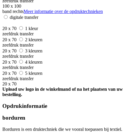
zeefdruk transfer
100 x 100
band rechts
Meer informatie over de opdruktechnieken
digitale transfer
20 x 70
1 kleur
zeefdruk transfer
20 x 70
2 kleuren
zeefdruk transfer
20 x 70
3 kleuren
zeefdruk transfer
20 x 70
4 kleuren
zeefdruk transfer
20 x 70
5 kleuren
zeefdruk transfer
20 x 70
Upload uw logo in de winkelmand of na het plaatsen van uw
bestelling.
Opdrukinformatie
borduren
Borduren is een druktechniek die we vooral toepassen bij textiel.