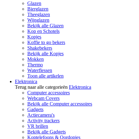
Glazen
Bierglazen
Theeglazen
Wijnglazen
Bekijk alle Glazen
Kop en Schotels
Kopjes
Koffie to go bekers
Shakebekers
Bekijk alle Kopjes
Mokken
Thermo
Waterflessen
Toon alle artikelen
Elektronica
Terug naar alle categorieën
Elektronica
Computer accessoires
Webcam Covers
Bekijk alle Computer accessoires
Gadgets
Actiecamera's
Activity trackers
VR brillen
Bekijk alle Gadgets
Koptelefoons & Oordopjes