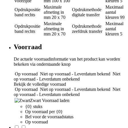
voorzijde
mm
100 x 100
kleuren
5
Maximale
Maximaal
Opdrukpositie
Opdrukmethode
afmeting in
aantal
band rechts
digitale transfer
mm
20 x 70
kleuren
99
Maximale
Maximaal
Opdrukpositie
Opdrukmethode
afmeting in
aantal
band rechts
zeefdruk transfer
mm
20 x 70
kleuren
5
Voorraad
De actuele voorraadinformatie van het product kan worden
bekeken via onderstaande knop
Op voorraad
Niet op voorraad - Leverdatum bekend
Niet
op voorraad - Leverdatum onbekend
Bekijk de volledige voorraad
Op voorraad
Niet op voorraad - Leverdatum bekend
Niet
op voorraad - Leverdatum onbekend
Zwart
Voorraad laden
{0} stuks
Op voorraad per {0}
Bel voor de voorraadstatus
Op voorraad