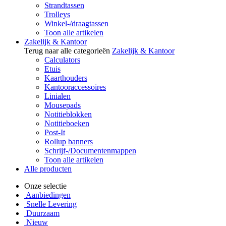
Strandtassen
Trolleys
Winkel-/draagtassen
Toon alle artikelen
Zakelijk & Kantoor
Terug naar alle categorieën
Zakelijk & Kantoor
Calculators
Etuis
Kaarthouders
Kantooraccessoires
Linialen
Mousepads
Notitieblokken
Notitieboeken
Post-It
Rollup banners
Schrijf-/Documentenmappen
Toon alle artikelen
Alle producten
Onze selectie
Aanbiedingen
Snelle Levering
Duurzaam
Nieuw