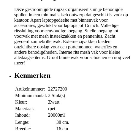
Deze gestroomlijnde rugzak organiseert slim je benodigde
spullen in een minimalistisch ontwerp dat geschikt is voor op
kantoor. Apart laptopgedeelte met binnenvak voor
accessoires, geschikt voor laptops tot 16 inch. Volledige
ritssluiting voor eenvoudige toegang. Snelle toegang tot
voorvak met mesh insteekzakken en pennenlus. Zacht
gevoerd zonnebrillenvak. Externe zijvakken bieden
onzichtbare opslag voor een portemonnee, waterfles en
andere benodigdheden. Interne rits mesh vak voor kleine
alledaagse items. Groot binnenvak voor schoenen en nog veel
meer!
Kenmerken
Artikelnummer:
22727200
Minimum aantal:
2 Stuk(s)
Kleur:
Zwart
Materiaal:
rpet
Inhoud:
20000ml
Lengte:
38 cm.
Breedte:
16 cm.