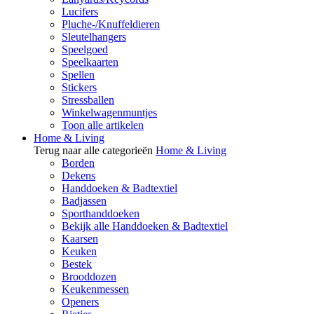
Lucifers
Pluche-/Knuffeldieren
Sleutelhangers
Speelgoed
Speelkaarten
Spellen
Stickers
Stressballen
Winkelwagenmuntjes
Toon alle artikelen
Home & Living
Terug naar alle categorieën
Home & Living
Borden
Dekens
Handdoeken & Badtextiel
Badjassen
Sporthanddoeken
Bekijk alle Handdoeken & Badtextiel
Kaarsen
Keuken
Bestek
Brooddozen
Keukenmessen
Openers