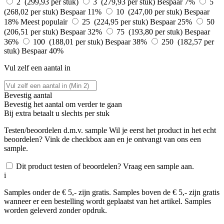
2 (299,93 per stuk)
3 (279,93 per stuk)
Bespaar 7%
5
(268,02 per stuk)
Bespaar 11%
10 (247,00 per stuk)
Bespaar
18%
Meest populair
25 (224,95 per stuk)
Bespaar 25%
50
(206,51 per stuk)
Bespaar 32%
75 (193,80 per stuk)
Bespaar
36%
100 (188,01 per stuk)
Bespaar 38%
250 (182,57 per
stuk)
Bespaar 40%
Vul zelf een aantal in
Bevestig aantal
Bevestig het aantal om verder te gaan
Bij
extra betaalt u slechts
per stuk
Testen/beoordelen d.m.v. sample
Wil je eerst het product in het echt
beoordelen? Vink de checkbox aan en je ontvangt van ons een
sample.
Dit product testen of beoordelen? Vraag een sample aan.
i
Samples onder de € 5,- zijn gratis. Samples boven de € 5,- zijn gratis
wanneer er een bestelling wordt geplaatst van het artikel. Samples
worden geleverd zonder opdruk.