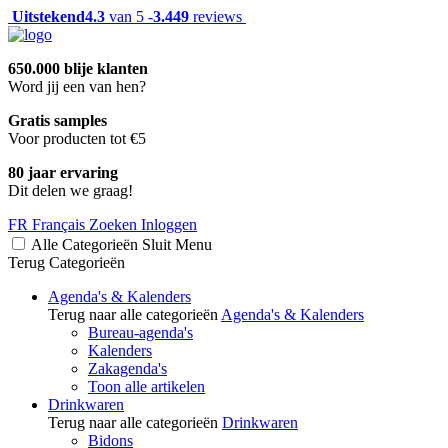
Uitstekend
4.3
van 5 -
3.449
reviews
650.000 blije klanten
Word jij een van hen?
Gratis samples
Voor producten tot €5
80 jaar ervaring
Dit delen we graag!
FR
Français
Zoeken
Inloggen
Alle Categorieën
Sluit
Menu
Terug
Categorieën
Agenda's & Kalenders
Terug naar alle categorieën
Agenda's & Kalenders
Bureau-agenda's
Kalenders
Zakagenda's
Toon alle artikelen
Drinkwaren
Terug naar alle categorieën
Drinkwaren
Bidons