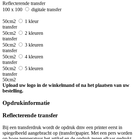
Reflecterende transfer
100 x 100
digitale transfer
50cm2
1 kleur
transfer
50cm2
2 kleuren
transfer
50cm2
3 kleuren
transfer
50cm2
4 kleuren
transfer
50cm2
5 kleuren
transfer
50cm2
Upload uw logo in de winkelmand of na het plaatsen van uw
bestelling.
Opdrukinformatie
Reflecterende transfer
Bij een transferdruk wordt de opdruk dmv een printer eerst in
spiegelbeeld aangebracht op (transfer)papier. Met een pers worden
op hoge temperatuur het artikel en de opdruk tegen elkaar gedrukt.