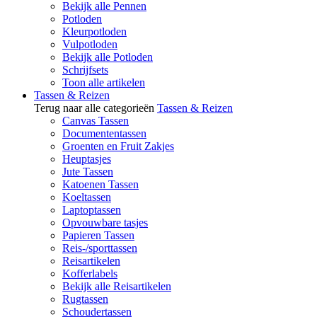
Bekijk alle Pennen
Potloden
Kleurpotloden
Vulpotloden
Bekijk alle Potloden
Schrijfsets
Toon alle artikelen
Tassen & Reizen
Terug naar alle categorieën
Tassen & Reizen
Canvas Tassen
Documententassen
Groenten en Fruit Zakjes
Heuptasjes
Jute Tassen
Katoenen Tassen
Koeltassen
Laptoptassen
Opvouwbare tasjes
Papieren Tassen
Reis-/sporttassen
Reisartikelen
Kofferlabels
Bekijk alle Reisartikelen
Rugtassen
Schoudertassen