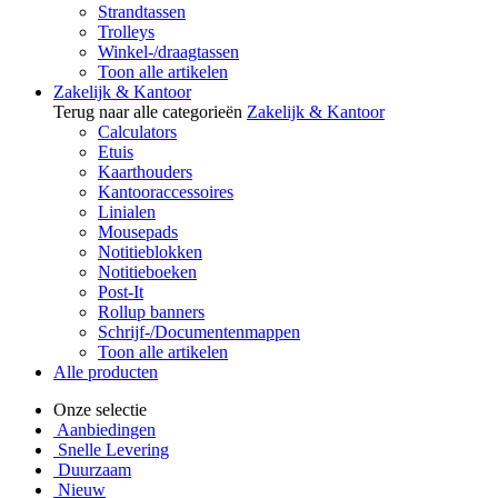
Strandtassen
Trolleys
Winkel-/draagtassen
Toon alle artikelen
Zakelijk & Kantoor
Terug naar alle categorieën
Zakelijk & Kantoor
Calculators
Etuis
Kaarthouders
Kantooraccessoires
Linialen
Mousepads
Notitieblokken
Notitieboeken
Post-It
Rollup banners
Schrijf-/Documentenmappen
Toon alle artikelen
Alle producten
Onze selectie
Aanbiedingen
Snelle Levering
Duurzaam
Nieuw