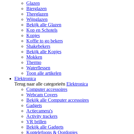
Glazen
Bierglazen
Theeglazen
Wijnglazen
Bekijk alle Glazen
Kop en Schotels
Kopjes
Koffie to go bekers
Shakebekers
Bekijk alle Kopjes
Mokken
Thermo
Waterflessen
Toon alle artikelen
Elektronica
Terug naar alle categorieën
Elektronica
Computer accessoires
Webcam Covers
Bekijk alle Computer accessoires
Gadgets
Actiecamera's
Activity trackers
VR brillen
Bekijk alle Gadgets
Koptelefoons & Oordopjes