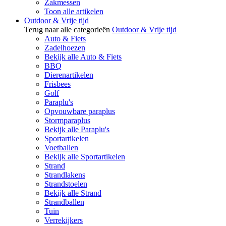
Zakmessen
Toon alle artikelen
Outdoor & Vrije tijd
Terug naar alle categorieën
Outdoor & Vrije tijd
Auto & Fiets
Zadelhoezen
Bekijk alle Auto & Fiets
BBQ
Dierenartikelen
Frisbees
Golf
Paraplu's
Opvouwbare paraplus
Stormparaplus
Bekijk alle Paraplu's
Sportartikelen
Voetballen
Bekijk alle Sportartikelen
Strand
Strandlakens
Strandstoelen
Bekijk alle Strand
Strandballen
Tuin
Verrekijkers