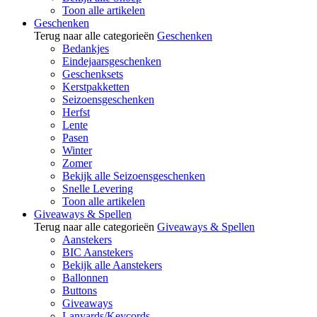
Toon alle artikelen
Geschenken
Terug naar alle categorieën
Geschenken
Bedankjes
Eindejaarsgeschenken
Geschenksets
Kerstpakketten
Seizoensgeschenken
Herfst
Lente
Pasen
Winter
Zomer
Bekijk alle Seizoensgeschenken
Snelle Levering
Toon alle artikelen
Giveaways & Spellen
Terug naar alle categorieën
Giveaways & Spellen
Aanstekers
BIC Aanstekers
Bekijk alle Aanstekers
Ballonnen
Buttons
Giveaways
Lanyards/Keycords