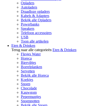
Opladers
Autoladers
Draadloze opladers
Kabels & Adapters
Bekijk alle Opladers
Powerbanks
Speakers
Telefoon accessoires
USB
Toon alle artikelen
Eten & Drinken
Terug naar alle categorieën
Eten & Drinken
Flesjes Water
Horeca
Bierviltjes
Borrelplanken
Servetten
Bekijk alle Horeca
Koekjes
Snoep
Chocolade
Kauwgom
Pepermuntjes
Snoeppotten
Bekijk alle Snoep