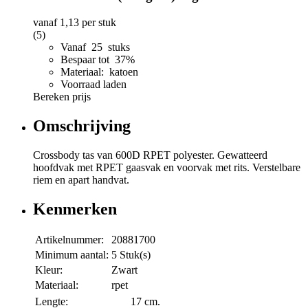
vanaf
1,13
per stuk
(5)
Vanaf 25 stuks
Bespaar tot 37%
Materiaal: katoen
Voorraad laden
Bereken prijs
Omschrijving
Crossbody tas van 600D RPET polyester. Gewatteerd
hoofdvak met RPET gaasvak en voorvak met rits. Verstelbare
riem en apart handvat.
Kenmerken
Artikelnummer:
20881700
Minimum aantal:
5 Stuk(s)
Kleur:
Zwart
Materiaal:
rpet
Lengte:
17 cm.