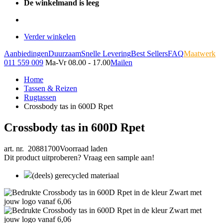
De winkelmand is leeg
Verder winkelen
Aanbiedingen
Duurzaam
Snelle Levering
Best Sellers
FAQ
Maatwerk
011 559 009
Ma-Vr 08.00 - 17.00
Mailen
Home
Tassen & Reizen
Rugtassen
Crossbody tas in 600D Rpet
Crossbody tas in 600D Rpet
art. nr. 20881700
Voorraad laden
Dit product uitproberen? Vraag een sample aan!
(deels) gerecycled materiaal