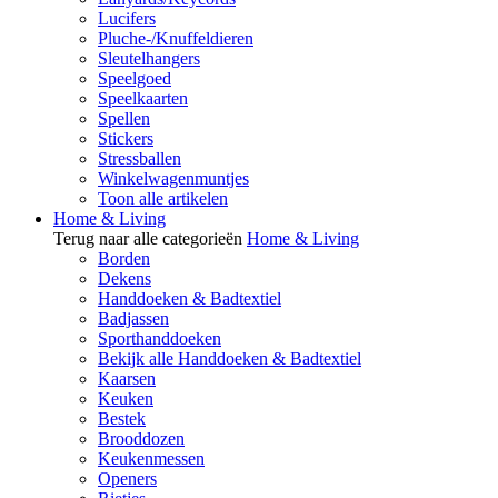
Lucifers
Pluche-/Knuffeldieren
Sleutelhangers
Speelgoed
Speelkaarten
Spellen
Stickers
Stressballen
Winkelwagenmuntjes
Toon alle artikelen
Home & Living
Terug naar alle categorieën
Home & Living
Borden
Dekens
Handdoeken & Badtextiel
Badjassen
Sporthanddoeken
Bekijk alle Handdoeken & Badtextiel
Kaarsen
Keuken
Bestek
Brooddozen
Keukenmessen
Openers