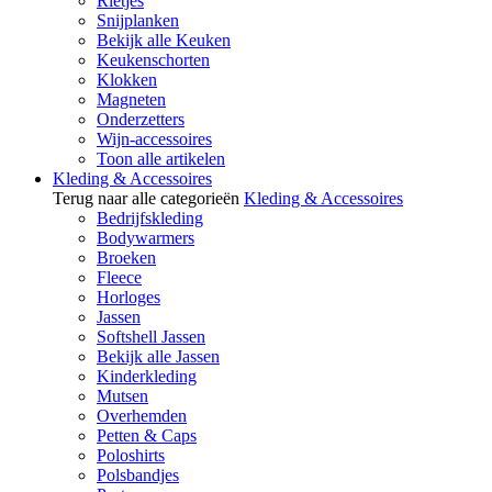
Rietjes
Snijplanken
Bekijk alle Keuken
Keukenschorten
Klokken
Magneten
Onderzetters
Wijn-accessoires
Toon alle artikelen
Kleding & Accessoires
Terug naar alle categorieën
Kleding & Accessoires
Bedrijfskleding
Bodywarmers
Broeken
Fleece
Horloges
Jassen
Softshell Jassen
Bekijk alle Jassen
Kinderkleding
Mutsen
Overhemden
Petten & Caps
Poloshirts
Polsbandjes