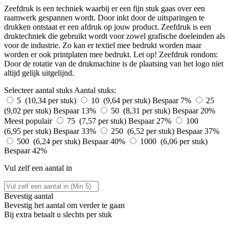
Zeefdruk is een techniek waarbij er een fijn stuk gaas over een
raamwerk gespannen wordt. Door inkt door de uitsparingen te
drukken ontstaat er een afdruk op jouw product. Zeefdruk is een
druktechniek die gebruikt wordt voor zowel grafische doeleinden als
voor de industrie. Zo kan er textiel mee bedrukt worden maar
worden er ook printplaten mee bedrukt. Let op! Zeefdruk rondom:
Door de rotatie van de drukmachine is de plaatsing van het logo niet
altijd gelijk uitgelijnd.
Selecteer aantal stuks
Aantal stuks:
5 (10,34 per stuk)
10 (9,64 per stuk)
Bespaar 7%
25
(9,02 per stuk)
Bespaar 13%
50 (8,31 per stuk)
Bespaar 20%
Meest populair
75 (7,57 per stuk)
Bespaar 27%
100
(6,95 per stuk)
Bespaar 33%
250 (6,52 per stuk)
Bespaar 37%
500 (6,24 per stuk)
Bespaar 40%
1000 (6,06 per stuk)
Bespaar 42%
Vul zelf een aantal in
Bevestig aantal
Bevestig het aantal om verder te gaan
Bij
extra betaalt u slechts
per stuk