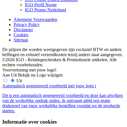
IGO Profil Norge
IGO Promo Nederland
Algemene Voorwaarden
Privacy Policy
Disclaimer
Cookies
Sitemap
De prijzen die worden weergegeven zijn exclusief BTW en andere
heffingen en exlusief verzendkosten tenzij anders staat aangegeven.
©2026 IGO - Relatiegeschenken & Promotionele artikelen. Alle
rechten voorbehouden.
Voorvertoning met jouw logo!
Aan
Uit
Bekijk nu
Logo wijzigen
Uit
Automatisch gegenereerd voorbeeld met jouw logo
i
Dit is een automatisch gegenereerd voorbeeld en deze kan afwijken
van de werkelijke opdruk opties. Je ontvangt altijd een gratis
drukproef van jouw werkelijke bestelling voordat we de productie
starten.
Informatie over cookies