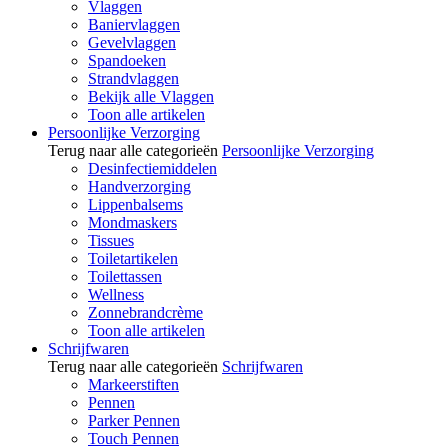
Vlaggen
Baniervlaggen
Gevelvlaggen
Spandoeken
Strandvlaggen
Bekijk alle Vlaggen
Toon alle artikelen
Persoonlijke Verzorging
Terug naar alle categorieën
Persoonlijke Verzorging
Desinfectiemiddelen
Handverzorging
Lippenbalsems
Mondmaskers
Tissues
Toiletartikelen
Toilettassen
Wellness
Zonnebrandcrème
Toon alle artikelen
Schrijfwaren
Terug naar alle categorieën
Schrijfwaren
Markeerstiften
Pennen
Parker Pennen
Touch Pennen