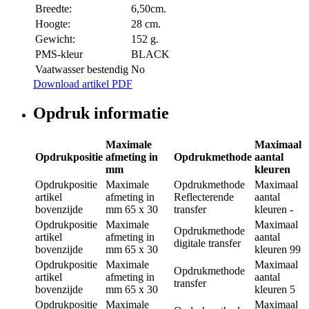
Breedte:
6,50cm.
Hoogte:
28 cm.
Gewicht:
152 g.
PMS-kleur
BLACK
Vaatwasser bestendig
No
Download artikel PDF
Opdruk informatie
Maximale
Maximaal
Opdrukpositie
afmeting in
Opdrukmethode
aantal
mm
kleuren
Opdrukpositie
Maximale
Opdrukmethode
Maximaal
artikel
afmeting in
Reflecterende
aantal
bovenzijde
mm
65 x 30
transfer
kleuren
-
Opdrukpositie
Maximale
Maximaal
Opdrukmethode
artikel
afmeting in
aantal
digitale transfer
bovenzijde
mm
65 x 30
kleuren
99
Opdrukpositie
Maximale
Maximaal
Opdrukmethode
artikel
afmeting in
aantal
transfer
bovenzijde
mm
65 x 30
kleuren
5
Opdrukpositie
Maximale
Maximaal