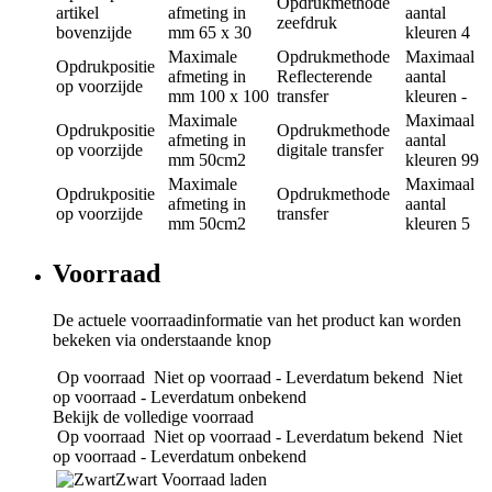
Opdrukmethode
artikel
afmeting in
aantal
zeefdruk
bovenzijde
mm
65 x 30
kleuren
4
Maximale
Opdrukmethode
Maximaal
Opdrukpositie
afmeting in
Reflecterende
aantal
op voorzijde
mm
100 x 100
transfer
kleuren
-
Maximale
Maximaal
Opdrukpositie
Opdrukmethode
afmeting in
aantal
op voorzijde
digitale transfer
mm
50cm2
kleuren
99
Maximale
Maximaal
Opdrukpositie
Opdrukmethode
afmeting in
aantal
op voorzijde
transfer
mm
50cm2
kleuren
5
Voorraad
De actuele voorraadinformatie van het product kan worden
bekeken via onderstaande knop
Op voorraad
Niet op voorraad - Leverdatum bekend
Niet
op voorraad - Leverdatum onbekend
Bekijk de volledige voorraad
Op voorraad
Niet op voorraad - Leverdatum bekend
Niet
op voorraad - Leverdatum onbekend
Zwart
Voorraad laden