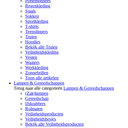
Portemonnees
Regenkleding
Sjaals
Sokken
Sportkleding
T-shirts
Teenslippers
Truien
Hoodies
Bekijk alle Truien
Veiligheidskleding
Vesten
Waaiers
Werkkleding
Zonnebrillen
Toon alle artikelen
Lampen & Gereedschappen
Terug naar alle categorieën
Lampen & Gereedschappen
(Zak)lampen
Gereedschap
IJskrabbers
Rolmaten
Veiligheidsproducten
Veiligheidshesjes
Bekijk alle Veiligheidsproducten