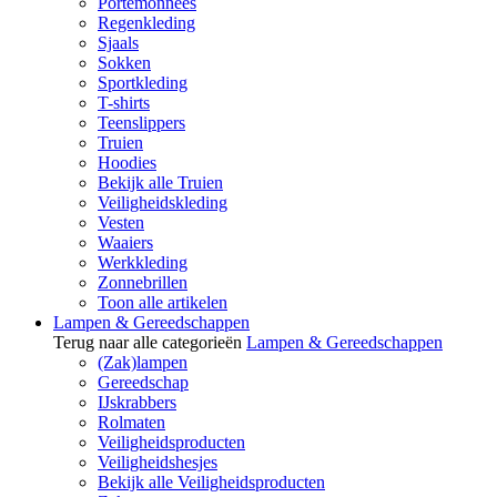
Portemonnees
Regenkleding
Sjaals
Sokken
Sportkleding
T-shirts
Teenslippers
Truien
Hoodies
Bekijk alle Truien
Veiligheidskleding
Vesten
Waaiers
Werkkleding
Zonnebrillen
Toon alle artikelen
Lampen & Gereedschappen
Terug naar alle categorieën
Lampen & Gereedschappen
(Zak)lampen
Gereedschap
IJskrabbers
Rolmaten
Veiligheidsproducten
Veiligheidshesjes
Bekijk alle Veiligheidsproducten