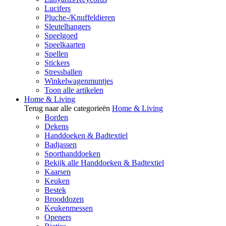
Lucifers
Pluche-/Knuffeldieren
Sleutelhangers
Speelgoed
Speelkaarten
Spellen
Stickers
Stressballen
Winkelwagenmuntjes
Toon alle artikelen
Home & Living
Terug naar alle categorieën
Home & Living
Borden
Dekens
Handdoeken & Badtextiel
Badjassen
Sporthanddoeken
Bekijk alle Handdoeken & Badtextiel
Kaarsen
Keuken
Bestek
Brooddozen
Keukenmessen
Openers