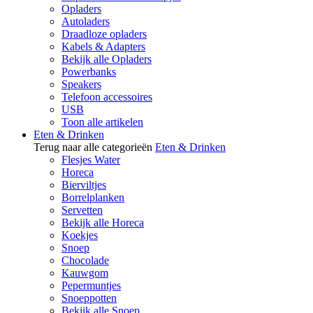
Opladers
Autoladers
Draadloze opladers
Kabels & Adapters
Bekijk alle Opladers
Powerbanks
Speakers
Telefoon accessoires
USB
Toon alle artikelen
Eten & Drinken
Terug naar alle categorieën
Eten & Drinken
Flesjes Water
Horeca
Bierviltjes
Borrelplanken
Servetten
Bekijk alle Horeca
Koekjes
Snoep
Chocolade
Kauwgom
Pepermuntjes
Snoeppotten
Bekijk alle Snoep