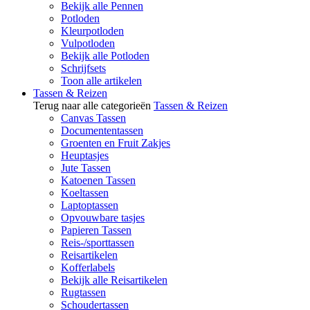
Bekijk alle Pennen
Potloden
Kleurpotloden
Vulpotloden
Bekijk alle Potloden
Schrijfsets
Toon alle artikelen
Tassen & Reizen
Terug naar alle categorieën
Tassen & Reizen
Canvas Tassen
Documententassen
Groenten en Fruit Zakjes
Heuptasjes
Jute Tassen
Katoenen Tassen
Koeltassen
Laptoptassen
Opvouwbare tasjes
Papieren Tassen
Reis-/sporttassen
Reisartikelen
Kofferlabels
Bekijk alle Reisartikelen
Rugtassen
Schoudertassen