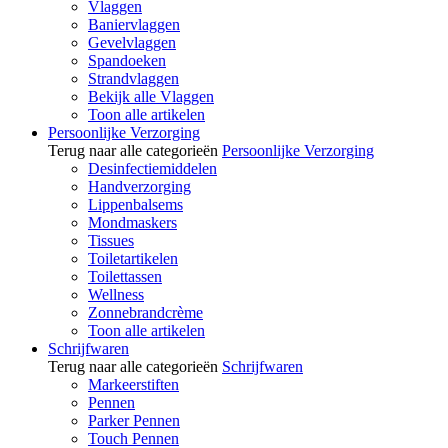
Vlaggen
Baniervlaggen
Gevelvlaggen
Spandoeken
Strandvlaggen
Bekijk alle Vlaggen
Toon alle artikelen
Persoonlijke Verzorging
Terug naar alle categorieën
Persoonlijke Verzorging
Desinfectiemiddelen
Handverzorging
Lippenbalsems
Mondmaskers
Tissues
Toiletartikelen
Toilettassen
Wellness
Zonnebrandcrème
Toon alle artikelen
Schrijfwaren
Terug naar alle categorieën
Schrijfwaren
Markeerstiften
Pennen
Parker Pennen
Touch Pennen