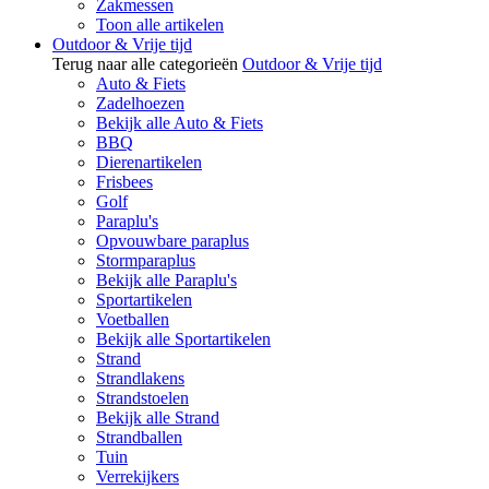
Zakmessen
Toon alle artikelen
Outdoor & Vrije tijd
Terug naar alle categorieën
Outdoor & Vrije tijd
Auto & Fiets
Zadelhoezen
Bekijk alle Auto & Fiets
BBQ
Dierenartikelen
Frisbees
Golf
Paraplu's
Opvouwbare paraplus
Stormparaplus
Bekijk alle Paraplu's
Sportartikelen
Voetballen
Bekijk alle Sportartikelen
Strand
Strandlakens
Strandstoelen
Bekijk alle Strand
Strandballen
Tuin
Verrekijkers