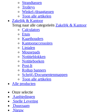
Strandtassen
Trolleys
Winkel-/draagtassen
Toon alle artikelen
Zakelijk & Kantoor
Terug naar alle categorieën
Zakelijk & Kantoor
Calculators
Etuis
Kaarthouders
Kantooraccessoires
Linialen
Mousepads
Notitieblokken
Notitieboeken
Post-It
Rollup banners
Schrijf-/Documentenmappen
Toon alle artikelen
Alle producten
Onze selectie
Aanbiedingen
Snelle Levering
Duurzaam
Nieuw