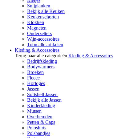
Rietjes
Snijplanken
Bekijk alle Keuken
Keukenschorten
Klokken
Magneten
Onderzetters
Wijn-accessoires
Toon alle artikelen
Kleding & Accessoires
Terug naar alle categorieën
Kleding & Accessoires
Bedrijfskleding
Bodywarmers
Broeken
Fleece
Horloges
Jassen
Softshell Jassen
Bekijk alle Jassen
Kinderkleding
Mutsen
Overhemden
Petten & Caps
Poloshirts
Polsbandjes