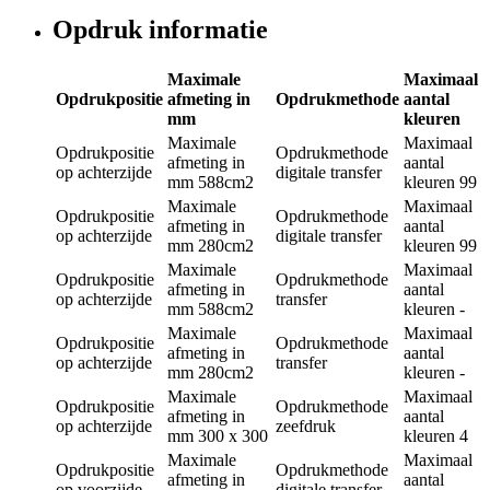
Opdruk informatie
Maximale
Maximaal
Opdrukpositie
afmeting in
Opdrukmethode
aantal
mm
kleuren
Maximale
Maximaal
Opdrukpositie
Opdrukmethode
afmeting in
aantal
op achterzijde
digitale transfer
mm
588cm2
kleuren
99
Maximale
Maximaal
Opdrukpositie
Opdrukmethode
afmeting in
aantal
op achterzijde
digitale transfer
mm
280cm2
kleuren
99
Maximale
Maximaal
Opdrukpositie
Opdrukmethode
afmeting in
aantal
op achterzijde
transfer
mm
588cm2
kleuren
-
Maximale
Maximaal
Opdrukpositie
Opdrukmethode
afmeting in
aantal
op achterzijde
transfer
mm
280cm2
kleuren
-
Maximale
Maximaal
Opdrukpositie
Opdrukmethode
afmeting in
aantal
op achterzijde
zeefdruk
mm
300 x 300
kleuren
4
Maximale
Maximaal
Opdrukpositie
Opdrukmethode
afmeting in
aantal
op voorzijde
digitale transfer