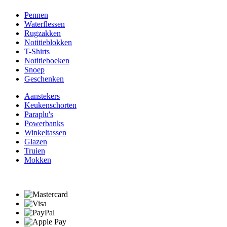
Pennen
Waterflessen
Rugzakken
Notitieblokken
T-Shirts
Notitieboeken
Snoep
Geschenken
Aanstekers
Keukenschorten
Paraplu's
Powerbanks
Winkeltassen
Glazen
Truien
Mokken