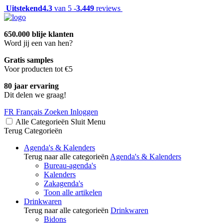
Uitstekend
4.3
van 5 -
3.449
reviews
650.000 blije klanten
Word jij een van hen?
Gratis samples
Voor producten tot €5
80 jaar ervaring
Dit delen we graag!
FR
Français
Zoeken
Inloggen
Alle Categorieën
Sluit
Menu
Terug
Categorieën
Agenda's & Kalenders
Terug naar alle categorieën
Agenda's & Kalenders
Bureau-agenda's
Kalenders
Zakagenda's
Toon alle artikelen
Drinkwaren
Terug naar alle categorieën
Drinkwaren
Bidons