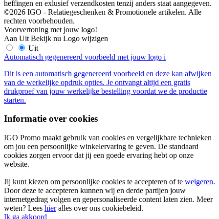
heffingen en exlusief verzendkosten tenzij anders staat aangegeven.
©2026 IGO - Relatiegeschenken & Promotionele artikelen. Alle
rechten voorbehouden.
Voorvertoning met jouw logo!
Aan
Uit
Bekijk nu
Logo wijzigen
Uit
Automatisch gegenereerd voorbeeld met jouw logo
i
Dit is een automatisch gegenereerd voorbeeld en deze kan afwijken
van de werkelijke opdruk opties. Je ontvangt altijd een gratis
drukproef van jouw werkelijke bestelling voordat we de productie
starten.
Informatie over cookies
IGO Promo maakt gebruik van cookies en vergelijkbare technieken
om jou een persoonlijke winkelervaring te geven. De standaard
cookies zorgen ervoor dat jij een goede ervaring hebt op onze
website.
Jij kunt kiezen om persoonlijke cookies te accepteren of te
weigeren
.
Door deze te accepteren kunnen wij en derde partijen jouw
internetgedrag volgen en gepersonaliseerde content laten zien. Meer
weten? Lees
hier
alles over ons cookiebeleid.
Ik ga akkoord