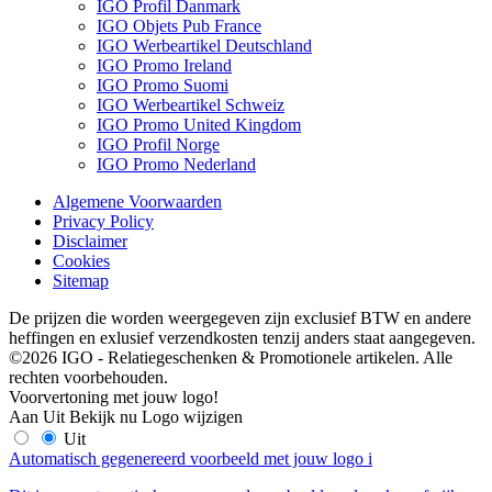
IGO Profil Danmark
IGO Objets Pub France
IGO Werbeartikel Deutschland
IGO Promo Ireland
IGO Promo Suomi
IGO Werbeartikel Schweiz
IGO Promo United Kingdom
IGO Profil Norge
IGO Promo Nederland
Algemene Voorwaarden
Privacy Policy
Disclaimer
Cookies
Sitemap
De prijzen die worden weergegeven zijn exclusief BTW en andere
heffingen en exlusief verzendkosten tenzij anders staat aangegeven.
©2026 IGO - Relatiegeschenken & Promotionele artikelen. Alle
rechten voorbehouden.
Voorvertoning met jouw logo!
Aan
Uit
Bekijk nu
Logo wijzigen
Uit
Automatisch gegenereerd voorbeeld met jouw logo
i