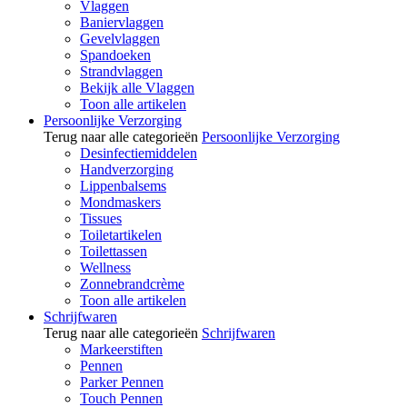
Vlaggen
Baniervlaggen
Gevelvlaggen
Spandoeken
Strandvlaggen
Bekijk alle Vlaggen
Toon alle artikelen
Persoonlijke Verzorging
Terug naar alle categorieën
Persoonlijke Verzorging
Desinfectiemiddelen
Handverzorging
Lippenbalsems
Mondmaskers
Tissues
Toiletartikelen
Toilettassen
Wellness
Zonnebrandcrème
Toon alle artikelen
Schrijfwaren
Terug naar alle categorieën
Schrijfwaren
Markeerstiften
Pennen
Parker Pennen
Touch Pennen