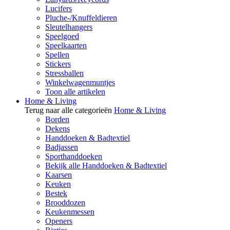
Lucifers
Pluche-/Knuffeldieren
Sleutelhangers
Speelgoed
Speelkaarten
Spellen
Stickers
Stressballen
Winkelwagenmuntjes
Toon alle artikelen
Home & Living
Terug naar alle categorieën
Home & Living
Borden
Dekens
Handdoeken & Badtextiel
Badjassen
Sporthanddoeken
Bekijk alle Handdoeken & Badtextiel
Kaarsen
Keuken
Bestek
Brooddozen
Keukenmessen
Openers