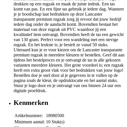
drukken op een rugzak en maak de juiste indruk. Een tas
komt van pas. En een fijne tas gebruik je iedere dag. Wanneer
je je boodschap laat bedrukken op deze Lancaster
transparante premium rugzak zorg jij ervoor dat jouw bedrijf
iedere dag onder de aandacht komt. Bovendien bestaat het
materiaal van deze rugzak uit PVC waardoor jij een
kwalitatief item ontvangt. Bovendien heeft de tas een gewicht
van 130 gram. Perfect voor een wandeling met een stevige
rugzak. En het leukste is; je bestelt ze vanaf 50 stuks.
Uiteraard kun je er voor kiezen om de Lancaster transparante
premium rugzak in meerdere kleuren te bestellen. Geef dit aan
tijdens het bestelproces en je ontvangt de tas in alle gekozen
varianten meerdere kleuren. Het grote voordeel is; een rugzak
heeft een extra groot vlak voor het bedrukken van jouw logo!
Bestellen doe je snel door al je gegevens in te vullen op de
pagina zoals de kleur, de opdruklocatie en het aantal stuks.
Stuur je logo door en je ontvangt van ons binnen 24 uur een
digitale proefdruk.
Kenmerken
Artikelnummer:
18980500
Minimum aantal:
10 Stuk(s)