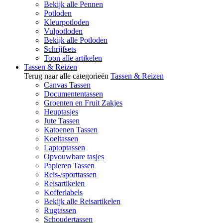
Bekijk alle Pennen
Potloden
Kleurpotloden
Vulpotloden
Bekijk alle Potloden
Schrijfsets
Toon alle artikelen
Tassen & Reizen
Terug naar alle categorieën
Tassen & Reizen
Canvas Tassen
Documententassen
Groenten en Fruit Zakjes
Heuptasjes
Jute Tassen
Katoenen Tassen
Koeltassen
Laptoptassen
Opvouwbare tasjes
Papieren Tassen
Reis-/sporttassen
Reisartikelen
Kofferlabels
Bekijk alle Reisartikelen
Rugtassen
Schoudertassen