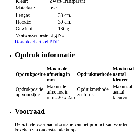
Kleur:
Zwart/Transparant
Materiaal:
pvc
Lengte:
33 cm.
Hoogte:
39 cm.
Gewicht:
130 g.
Vaatwasser bestendig
No
Download artikel PDF
Opdruk informatie
Maximale
Maximaal
Opdrukpositie
afmeting in
Opdrukmethode
aantal
mm
kleuren
Maximale
Maximaal
Opdrukpositie
Opdrukmethode
afmeting in
aantal
op voorzijde
zeefdruk
mm
220 x 225
kleuren
-
Voorraad
De actuele voorraadinformatie van het product kan worden
bekeken via onderstaande knop