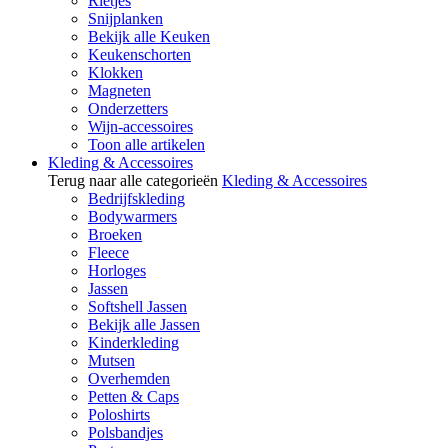
Rietjes
Snijplanken
Bekijk alle Keuken
Keukenschorten
Klokken
Magneten
Onderzetters
Wijn-accessoires
Toon alle artikelen
Kleding & Accessoires
Terug naar alle categorieën
Kleding & Accessoires
Bedrijfskleding
Bodywarmers
Broeken
Fleece
Horloges
Jassen
Softshell Jassen
Bekijk alle Jassen
Kinderkleding
Mutsen
Overhemden
Petten & Caps
Poloshirts
Polsbandjes