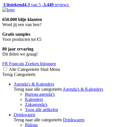
Uitstekend
4.3
van 5 -
3.449
reviews
650.000 blije klanten
Word jij een van hen?
Gratis samples
Voor producten tot €5
80 jaar ervaring
Dit delen we graag!
FR
Français
Zoeken
Inloggen
Alle Categorieën
Sluit
Menu
Terug
Categorieën
Agenda's & Kalenders
Terug naar alle categorieën
Agenda's & Kalenders
Bureau-agenda's
Kalenders
Zakagenda's
Toon alle artikelen
Drinkwaren
Terug naar alle categorieën
Drinkwaren
Bidons