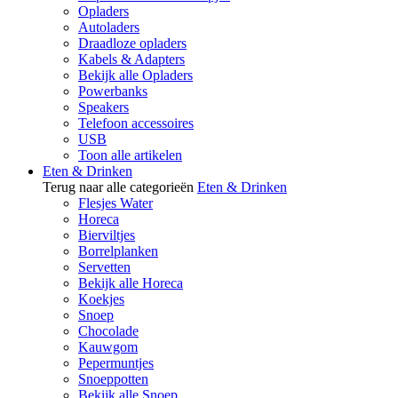
Opladers
Autoladers
Draadloze opladers
Kabels & Adapters
Bekijk alle Opladers
Powerbanks
Speakers
Telefoon accessoires
USB
Toon alle artikelen
Eten & Drinken
Terug naar alle categorieën
Eten & Drinken
Flesjes Water
Horeca
Bierviltjes
Borrelplanken
Servetten
Bekijk alle Horeca
Koekjes
Snoep
Chocolade
Kauwgom
Pepermuntjes
Snoeppotten
Bekijk alle Snoep