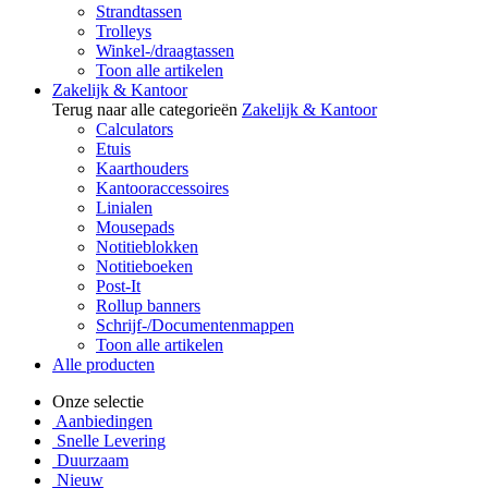
Strandtassen
Trolleys
Winkel-/draagtassen
Toon alle artikelen
Zakelijk & Kantoor
Terug naar alle categorieën
Zakelijk & Kantoor
Calculators
Etuis
Kaarthouders
Kantooraccessoires
Linialen
Mousepads
Notitieblokken
Notitieboeken
Post-It
Rollup banners
Schrijf-/Documentenmappen
Toon alle artikelen
Alle producten
Onze selectie
Aanbiedingen
Snelle Levering
Duurzaam
Nieuw