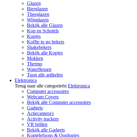
Glazen
Bierglazen
Theeglazen
Wijnglazen
Bekijk alle Glazen
Kop en Schotels
Kopjes
Koffie to go bekers
Shakebekers
Bekijk alle Kopjes
Mokken
Thermo
Waterflessen
Toon alle artikelen
Elektronica
Terug naar alle categorieën
Elektronica
Computer accessoires
Webcam Covers
Bekijk alle Computer accessoires
Gadgets
Actiecamera's
Activity trackers
VR brillen
Bekijk alle Gadgets
Koptelefoons & Oordopjes