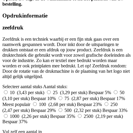
bestelling.
Opdrukinformatie
zeefdruk
Zeefdruk is een techniek waarbij er een fijn stuk gaas over een
raamwerk gespannen wordt. Door inkt door de uitsparingen te
drukken ontstaat er een afdruk op jouw product. Zeefdruk is een
druktechniek die gebruikt wordt voor zowel grafische doeleinden als
voor de industrie. Zo kan er textiel mee bedrukt worden maar
worden er ook printplaten mee bedrukt. Let op! Zeefdruk rondom:
Door de rotatie van de drukmachine is de plaatsing van het logo niet
altijd gelijk uitgelijnd.
Selecteer aantal stuks
Aantal stuks:
10 (3,43 per stuk)
25 (3,29 per stuk)
Bespaar 5%
50
(3,10 per stuk)
Bespaar 10%
75 (2,87 per stuk)
Bespaar 17%
Meest populair
100 (2,68 per stuk)
Bespaar 23%
250
(2,47 per stuk)
Bespaar 29%
500 (2,32 per stuk)
Bespaar 33%
1000 (2,26 per stuk)
Bespaar 35%
2500 (2,19 per stuk)
Bespaar 37%
Vul zelf een aantal in