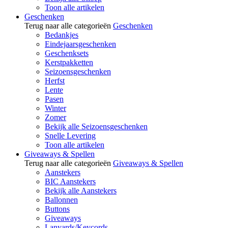
Toon alle artikelen
Geschenken
Terug naar alle categorieën
Geschenken
Bedankjes
Eindejaarsgeschenken
Geschenksets
Kerstpakketten
Seizoensgeschenken
Herfst
Lente
Pasen
Winter
Zomer
Bekijk alle Seizoensgeschenken
Snelle Levering
Toon alle artikelen
Giveaways & Spellen
Terug naar alle categorieën
Giveaways & Spellen
Aanstekers
BIC Aanstekers
Bekijk alle Aanstekers
Ballonnen
Buttons
Giveaways
Lanyards/Keycords