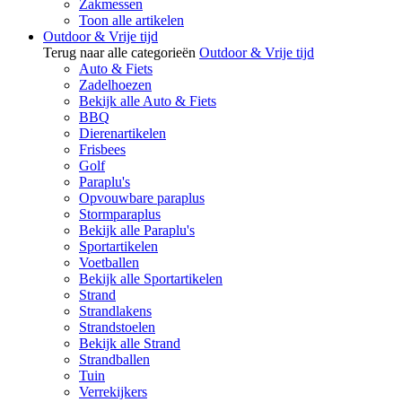
Zakmessen
Toon alle artikelen
Outdoor & Vrije tijd
Terug naar alle categorieën
Outdoor & Vrije tijd
Auto & Fiets
Zadelhoezen
Bekijk alle Auto & Fiets
BBQ
Dierenartikelen
Frisbees
Golf
Paraplu's
Opvouwbare paraplus
Stormparaplus
Bekijk alle Paraplu's
Sportartikelen
Voetballen
Bekijk alle Sportartikelen
Strand
Strandlakens
Strandstoelen
Bekijk alle Strand
Strandballen
Tuin
Verrekijkers