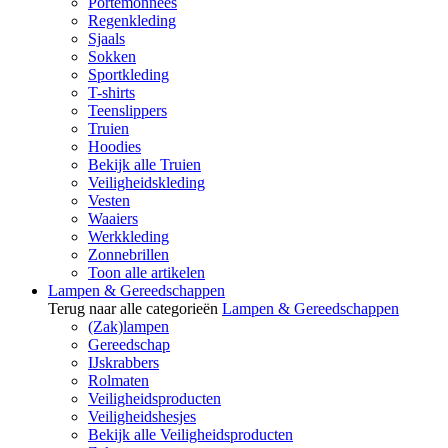
Portemonnees
Regenkleding
Sjaals
Sokken
Sportkleding
T-shirts
Teenslippers
Truien
Hoodies
Bekijk alle Truien
Veiligheidskleding
Vesten
Waaiers
Werkkleding
Zonnebrillen
Toon alle artikelen
Lampen & Gereedschappen
Terug naar alle categorieën
Lampen & Gereedschappen
(Zak)lampen
Gereedschap
IJskrabbers
Rolmaten
Veiligheidsproducten
Veiligheidshesjes
Bekijk alle Veiligheidsproducten