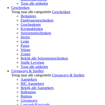
Toon alle artikelen
Geschenken
Terug naar alle categorieën
Geschenken
Bedankjes
Eindejaarsgeschenken
Geschenksets
Kerstpakketten
Seizoensgeschenken
Herfst
Lente
Pasen
Winter
Zomer
Bekijk alle Seizoensgeschenken
Snelle Levering
Toon alle artikelen
Giveaways & Spellen
Terug naar alle categorieën
Giveaways & Spellen
Aanstekers
BIC Aanstekers
Bekijk alle Aanstekers
Ballonnen
Buttons
Giveaways
Lanyards/Keycords