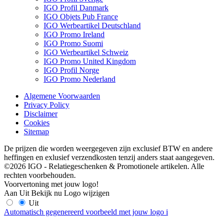
IGO Profil Danmark
IGO Objets Pub France
IGO Werbeartikel Deutschland
IGO Promo Ireland
IGO Promo Suomi
IGO Werbeartikel Schweiz
IGO Promo United Kingdom
IGO Profil Norge
IGO Promo Nederland
Algemene Voorwaarden
Privacy Policy
Disclaimer
Cookies
Sitemap
De prijzen die worden weergegeven zijn exclusief BTW en andere
heffingen en exlusief verzendkosten tenzij anders staat aangegeven.
©2026 IGO - Relatiegeschenken & Promotionele artikelen. Alle
rechten voorbehouden.
Voorvertoning met jouw logo!
Aan
Uit
Bekijk nu
Logo wijzigen
Uit
Automatisch gegenereerd voorbeeld met jouw logo
i