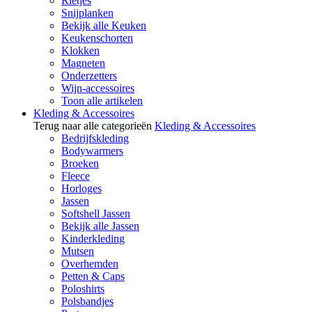
Rietjes
Snijplanken
Bekijk alle Keuken
Keukenschorten
Klokken
Magneten
Onderzetters
Wijn-accessoires
Toon alle artikelen
Kleding & Accessoires
Terug naar alle categorieën
Kleding & Accessoires
Bedrijfskleding
Bodywarmers
Broeken
Fleece
Horloges
Jassen
Softshell Jassen
Bekijk alle Jassen
Kinderkleding
Mutsen
Overhemden
Petten & Caps
Poloshirts
Polsbandjes