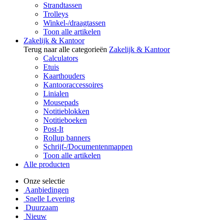
Strandtassen
Trolleys
Winkel-/draagtassen
Toon alle artikelen
Zakelijk & Kantoor
Terug naar alle categorieën
Zakelijk & Kantoor
Calculators
Etuis
Kaarthouders
Kantooraccessoires
Linialen
Mousepads
Notitieblokken
Notitieboeken
Post-It
Rollup banners
Schrijf-/Documentenmappen
Toon alle artikelen
Alle producten
Onze selectie
Aanbiedingen
Snelle Levering
Duurzaam
Nieuw