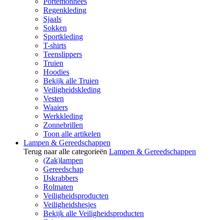
Portemonnees
Regenkleding
Sjaals
Sokken
Sportkleding
T-shirts
Teenslippers
Truien
Hoodies
Bekijk alle Truien
Veiligheidskleding
Vesten
Waaiers
Werkkleding
Zonnebrillen
Toon alle artikelen
Lampen & Gereedschappen
Terug naar alle categorieën
Lampen & Gereedschappen
(Zak)lampen
Gereedschap
IJskrabbers
Rolmaten
Veiligheidsproducten
Veiligheidshesjes
Bekijk alle Veiligheidsproducten