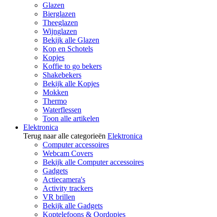
Glazen
Bierglazen
Theeglazen
Wijnglazen
Bekijk alle Glazen
Kop en Schotels
Kopjes
Koffie to go bekers
Shakebekers
Bekijk alle Kopjes
Mokken
Thermo
Waterflessen
Toon alle artikelen
Elektronica
Terug naar alle categorieën
Elektronica
Computer accessoires
Webcam Covers
Bekijk alle Computer accessoires
Gadgets
Actiecamera's
Activity trackers
VR brillen
Bekijk alle Gadgets
Koptelefoons & Oordopjes