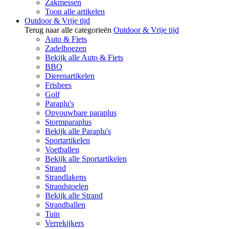
Zakmessen
Toon alle artikelen
Outdoor & Vrije tijd
Terug naar alle categorieën
Outdoor & Vrije tijd
Auto & Fiets
Zadelhoezen
Bekijk alle Auto & Fiets
BBQ
Dierenartikelen
Frisbees
Golf
Paraplu's
Opvouwbare paraplus
Stormparaplus
Bekijk alle Paraplu's
Sportartikelen
Voetballen
Bekijk alle Sportartikelen
Strand
Strandlakens
Strandstoelen
Bekijk alle Strand
Strandballen
Tuin
Verrekijkers