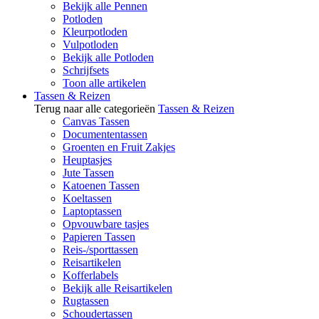
Bekijk alle Pennen
Potloden
Kleurpotloden
Vulpotloden
Bekijk alle Potloden
Schrijfsets
Toon alle artikelen
Tassen & Reizen
Terug naar alle categorieën
Tassen & Reizen
Canvas Tassen
Documententassen
Groenten en Fruit Zakjes
Heuptasjes
Jute Tassen
Katoenen Tassen
Koeltassen
Laptoptassen
Opvouwbare tasjes
Papieren Tassen
Reis-/sporttassen
Reisartikelen
Kofferlabels
Bekijk alle Reisartikelen
Rugtassen
Schoudertassen