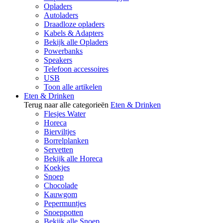
Opladers
Autoladers
Draadloze opladers
Kabels & Adapters
Bekijk alle Opladers
Powerbanks
Speakers
Telefoon accessoires
USB
Toon alle artikelen
Eten & Drinken
Terug naar alle categorieën
Eten & Drinken
Flesjes Water
Horeca
Bierviltjes
Borrelplanken
Servetten
Bekijk alle Horeca
Koekjes
Snoep
Chocolade
Kauwgom
Pepermuntjes
Snoeppotten
Bekijk alle Snoep