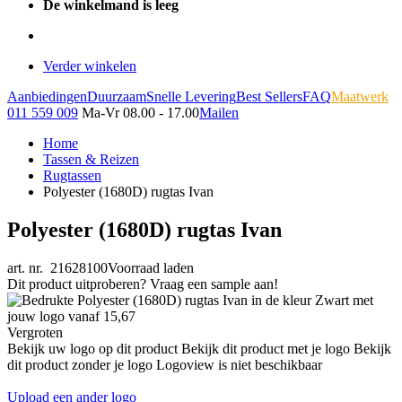
De winkelmand is leeg
Verder winkelen
Aanbiedingen
Duurzaam
Snelle Levering
Best Sellers
FAQ
Maatwerk
011 559 009
Ma-Vr 08.00 - 17.00
Mailen
Home
Tassen & Reizen
Rugtassen
Polyester (1680D) rugtas Ivan
Polyester (1680D) rugtas Ivan
art. nr. 21628100
Voorraad laden
Dit product uitproberen? Vraag een sample aan!
Vergroten
Bekijk uw logo op dit product
Bekijk dit product met je logo
Bekijk
dit product zonder je logo
Logoview is niet beschikbaar
Upload een ander logo