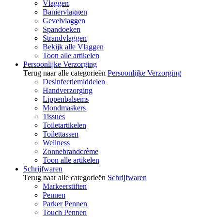
Vlaggen
Baniervlaggen
Gevelvlaggen
Spandoeken
Strandvlaggen
Bekijk alle Vlaggen
Toon alle artikelen
Persoonlijke Verzorging
Terug naar alle categorieën
Persoonlijke Verzorging
Desinfectiemiddelen
Handverzorging
Lippenbalsems
Mondmaskers
Tissues
Toiletartikelen
Toilettassen
Wellness
Zonnebrandcrème
Toon alle artikelen
Schrijfwaren
Terug naar alle categorieën
Schrijfwaren
Markeerstiften
Pennen
Parker Pennen
Touch Pennen