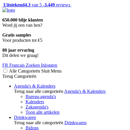
Uitstekend
4.3
van 5 -
3.449
reviews
650.000 blije klanten
Word jij een van hen?
Gratis samples
Voor producten tot €5
80 jaar ervaring
Dit delen we graag!
FR
Français
Zoeken
Inloggen
Alle Categorieën
Sluit
Menu
Terug
Categorieën
Agenda's & Kalenders
Terug naar alle categorieën
Agenda's & Kalenders
Bureau-agenda's
Kalenders
Zakagenda's
Toon alle artikelen
Drinkwaren
Terug naar alle categorieën
Drinkwaren
Bidons