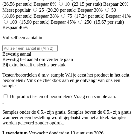
(26,56 per stuk)
Bespaar 8%
10 (23,15 per stuk)
Bespaar 20%
Meest populair
25 (20,20 per stuk)
Bespaar 30%
50
(18,06 per stuk)
Bespaar 38%
75 (17,24 per stuk)
Bespaar 41%
100 (15,90 per stuk)
Bespaar 45%
250 (15,67 per stuk)
Bespaar 46%
Vul zelf een aantal in
Bevestig aantal
Bevestig het aantal om verder te gaan
Bij
extra betaalt u slechts
per stuk
Testen/beoordelen d.m.v. sample
Wil je eerst het product in het echt
beoordelen? Vink de checkbox aan en je ontvangt van ons een
sample.
Dit product testen of beoordelen? Vraag een sample aan.
i
Samples onder de € 5,- zijn gratis. Samples boven de € 5,- zijn gratis
wanneer er een bestelling wordt geplaatst van het artikel. Samples
worden geleverd zonder opdruk.
Leverdatum
Verwacht; donderdag 13 augustus 2026