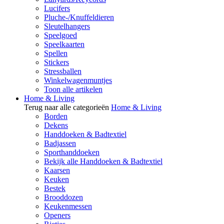
Lucifers
Pluche-/Knuffeldieren
Sleutelhangers
Speelgoed
Speelkaarten
Spellen
Stickers
Stressballen
Winkelwagenmuntjes
Toon alle artikelen
Home & Living
Terug naar alle categorieën
Home & Living
Borden
Dekens
Handdoeken & Badtextiel
Badjassen
Sporthanddoeken
Bekijk alle Handdoeken & Badtextiel
Kaarsen
Keuken
Bestek
Brooddozen
Keukenmessen
Openers