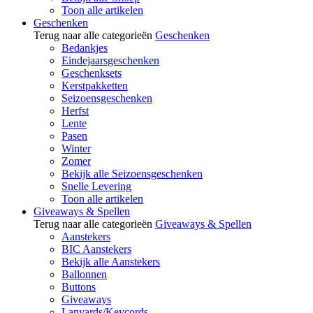
Toon alle artikelen
Geschenken
Terug naar alle categorieën
Geschenken
Bedankjes
Eindejaarsgeschenken
Geschenksets
Kerstpakketten
Seizoensgeschenken
Herfst
Lente
Pasen
Winter
Zomer
Bekijk alle Seizoensgeschenken
Snelle Levering
Toon alle artikelen
Giveaways & Spellen
Terug naar alle categorieën
Giveaways & Spellen
Aanstekers
BIC Aanstekers
Bekijk alle Aanstekers
Ballonnen
Buttons
Giveaways
Lanyards/Keycords