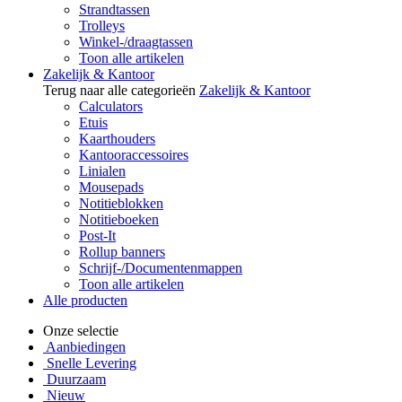
Strandtassen
Trolleys
Winkel-/draagtassen
Toon alle artikelen
Zakelijk & Kantoor
Terug naar alle categorieën
Zakelijk & Kantoor
Calculators
Etuis
Kaarthouders
Kantooraccessoires
Linialen
Mousepads
Notitieblokken
Notitieboeken
Post-It
Rollup banners
Schrijf-/Documentenmappen
Toon alle artikelen
Alle producten
Onze selectie
Aanbiedingen
Snelle Levering
Duurzaam
Nieuw