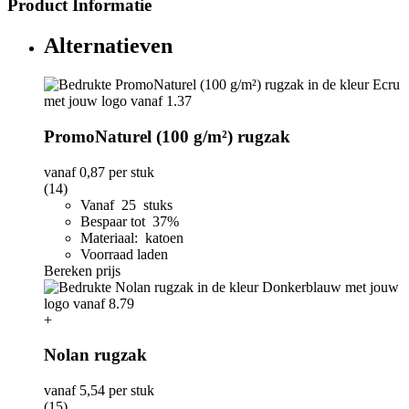
Product Informatie
Alternatieven
PromoNaturel (100 g/m²) rugzak
vanaf
0,87
per stuk
(14)
Vanaf 25 stuks
Bespaar tot 37%
Materiaal: katoen
Voorraad laden
Bereken prijs
+
Nolan rugzak
vanaf
5,54
per stuk
(15)