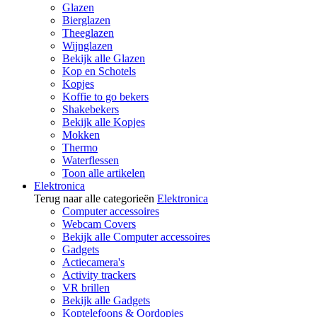
Glazen
Bierglazen
Theeglazen
Wijnglazen
Bekijk alle Glazen
Kop en Schotels
Kopjes
Koffie to go bekers
Shakebekers
Bekijk alle Kopjes
Mokken
Thermo
Waterflessen
Toon alle artikelen
Elektronica
Terug naar alle categorieën
Elektronica
Computer accessoires
Webcam Covers
Bekijk alle Computer accessoires
Gadgets
Actiecamera's
Activity trackers
VR brillen
Bekijk alle Gadgets
Koptelefoons & Oordopjes