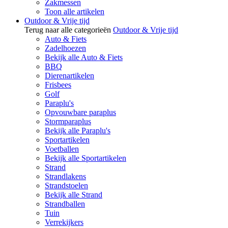
Zakmessen
Toon alle artikelen
Outdoor & Vrije tijd
Terug naar alle categorieën
Outdoor & Vrije tijd
Auto & Fiets
Zadelhoezen
Bekijk alle Auto & Fiets
BBQ
Dierenartikelen
Frisbees
Golf
Paraplu's
Opvouwbare paraplus
Stormparaplus
Bekijk alle Paraplu's
Sportartikelen
Voetballen
Bekijk alle Sportartikelen
Strand
Strandlakens
Strandstoelen
Bekijk alle Strand
Strandballen
Tuin
Verrekijkers