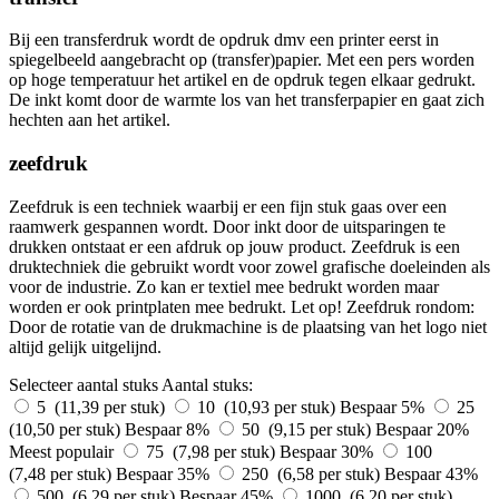
Bij een transferdruk wordt de opdruk dmv een printer eerst in
spiegelbeeld aangebracht op (transfer)papier. Met een pers worden
op hoge temperatuur het artikel en de opdruk tegen elkaar gedrukt.
De inkt komt door de warmte los van het transferpapier en gaat zich
hechten aan het artikel.
zeefdruk
Zeefdruk is een techniek waarbij er een fijn stuk gaas over een
raamwerk gespannen wordt. Door inkt door de uitsparingen te
drukken ontstaat er een afdruk op jouw product. Zeefdruk is een
druktechniek die gebruikt wordt voor zowel grafische doeleinden als
voor de industrie. Zo kan er textiel mee bedrukt worden maar
worden er ook printplaten mee bedrukt. Let op! Zeefdruk rondom:
Door de rotatie van de drukmachine is de plaatsing van het logo niet
altijd gelijk uitgelijnd.
Selecteer aantal stuks
Aantal stuks:
5 (11,39 per stuk)
10 (10,93 per stuk)
Bespaar 5%
25
(10,50 per stuk)
Bespaar 8%
50 (9,15 per stuk)
Bespaar 20%
Meest populair
75 (7,98 per stuk)
Bespaar 30%
100
(7,48 per stuk)
Bespaar 35%
250 (6,58 per stuk)
Bespaar 43%
500 (6,29 per stuk)
Bespaar 45%
1000 (6,20 per stuk)