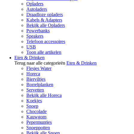
Opladers
Autoladers
Draadloze opladers
Kabels & Adapters
Bekijk alle Opladers
Powerbanks
Speakers
Telefoon accessoires
USB
Toon alle artikelen
Eten & Drinken
Terug naar alle categorieën
Eten & Drinken
Flesjes Water
Horeca
Bierviltjes
Borrelplanken
Servetten
Bekijk alle Horeca
Koekjes
Snoep
Chocolade
Kauwgom
Pepermuntjes
Snoeppotten
Bekijk alle Snoep