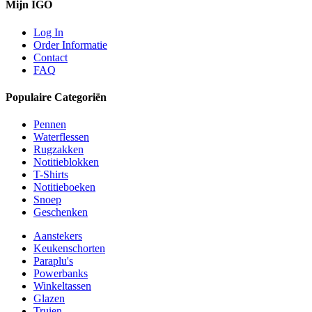
Mijn IGO
Log In
Order Informatie
Contact
FAQ
Populaire Categoriën
Pennen
Waterflessen
Rugzakken
Notitieblokken
T-Shirts
Notitieboeken
Snoep
Geschenken
Aanstekers
Keukenschorten
Paraplu's
Powerbanks
Winkeltassen
Glazen
Truien