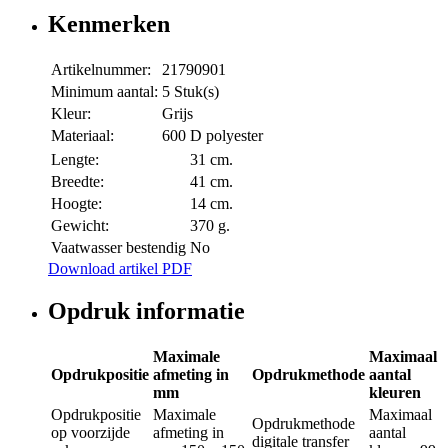
Kenmerken
Artikelnummer:
21790901
Minimum aantal:
5 Stuk(s)
Kleur:
Grijs
Materiaal:
600 D polyester
Lengte:
31 cm.
Breedte:
41 cm.
Hoogte:
14 cm.
Gewicht:
370 g.
Vaatwasser bestendig
No
Download artikel PDF
Opdruk informatie
Maximale
Maximaal
Opdrukpositie
afmeting in
Opdrukmethode
aantal
mm
kleuren
Opdrukpositie
Maximale
Maximaal
Opdrukmethode
op voorzijde
afmeting in
aantal
digitale transfer