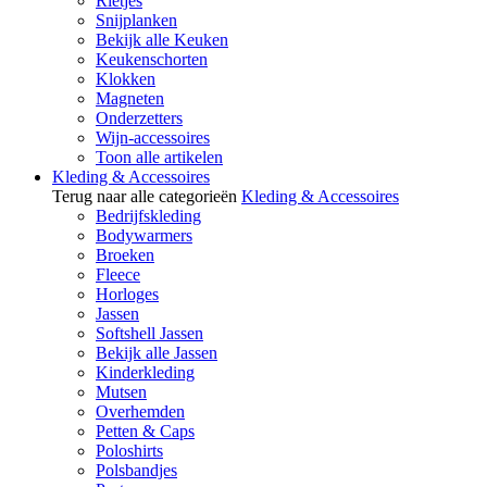
Rietjes
Snijplanken
Bekijk alle Keuken
Keukenschorten
Klokken
Magneten
Onderzetters
Wijn-accessoires
Toon alle artikelen
Kleding & Accessoires
Terug naar alle categorieën
Kleding & Accessoires
Bedrijfskleding
Bodywarmers
Broeken
Fleece
Horloges
Jassen
Softshell Jassen
Bekijk alle Jassen
Kinderkleding
Mutsen
Overhemden
Petten & Caps
Poloshirts
Polsbandjes