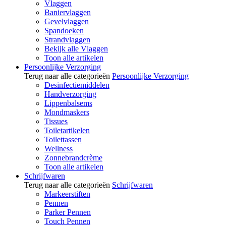
Vlaggen
Baniervlaggen
Gevelvlaggen
Spandoeken
Strandvlaggen
Bekijk alle Vlaggen
Toon alle artikelen
Persoonlijke Verzorging
Terug naar alle categorieën
Persoonlijke Verzorging
Desinfectiemiddelen
Handverzorging
Lippenbalsems
Mondmaskers
Tissues
Toiletartikelen
Toilettassen
Wellness
Zonnebrandcrème
Toon alle artikelen
Schrijfwaren
Terug naar alle categorieën
Schrijfwaren
Markeerstiften
Pennen
Parker Pennen
Touch Pennen