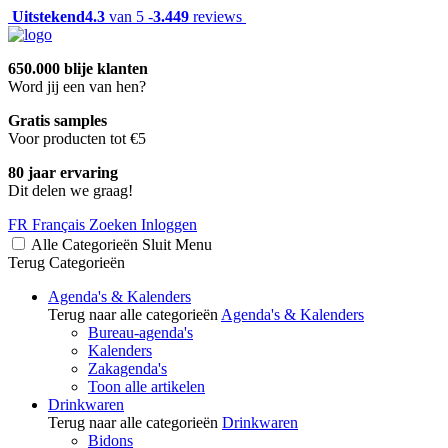
Uitstekend
4.3
van 5 -
3.449
reviews
650.000 blije klanten
Word jij een van hen?
Gratis samples
Voor producten tot €5
80 jaar ervaring
Dit delen we graag!
FR
Français
Zoeken
Inloggen
Alle Categorieën
Sluit
Menu
Terug
Categorieën
Agenda's & Kalenders
Terug naar alle categorieën
Agenda's & Kalenders
Bureau-agenda's
Kalenders
Zakagenda's
Toon alle artikelen
Drinkwaren
Terug naar alle categorieën
Drinkwaren
Bidons