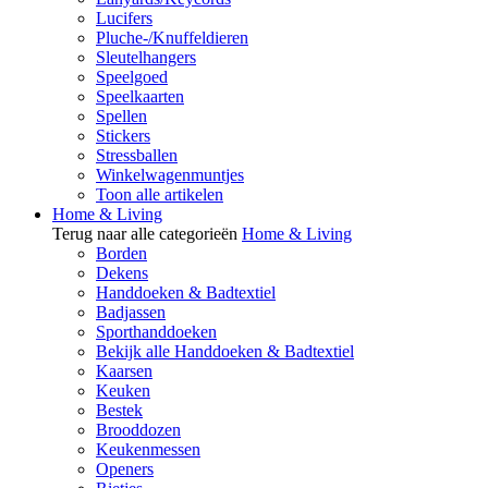
Lucifers
Pluche-/Knuffeldieren
Sleutelhangers
Speelgoed
Speelkaarten
Spellen
Stickers
Stressballen
Winkelwagenmuntjes
Toon alle artikelen
Home & Living
Terug naar alle categorieën
Home & Living
Borden
Dekens
Handdoeken & Badtextiel
Badjassen
Sporthanddoeken
Bekijk alle Handdoeken & Badtextiel
Kaarsen
Keuken
Bestek
Brooddozen
Keukenmessen
Openers