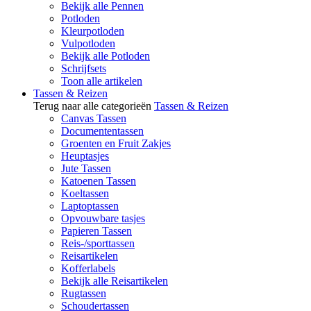
Bekijk alle Pennen
Potloden
Kleurpotloden
Vulpotloden
Bekijk alle Potloden
Schrijfsets
Toon alle artikelen
Tassen & Reizen
Terug naar alle categorieën
Tassen & Reizen
Canvas Tassen
Documententassen
Groenten en Fruit Zakjes
Heuptasjes
Jute Tassen
Katoenen Tassen
Koeltassen
Laptoptassen
Opvouwbare tasjes
Papieren Tassen
Reis-/sporttassen
Reisartikelen
Kofferlabels
Bekijk alle Reisartikelen
Rugtassen
Schoudertassen