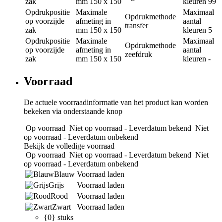
zak
mm
150 x 150
kleuren
99
Opdrukpositie
Maximale
Maximaal
Opdrukmethode
op voorzijde
afmeting in
aantal
transfer
zak
mm
150 x 150
kleuren
5
Opdrukpositie
Maximale
Maximaal
Opdrukmethode
op voorzijde
afmeting in
aantal
zeefdruk
zak
mm
150 x 150
kleuren
-
Voorraad
De actuele voorraadinformatie van het product kan worden
bekeken via onderstaande knop
Op voorraad
Niet op voorraad - Leverdatum bekend
Niet
op voorraad - Leverdatum onbekend
Bekijk de volledige voorraad
Op voorraad
Niet op voorraad - Leverdatum bekend
Niet
op voorraad - Leverdatum onbekend
Blauw
Voorraad laden
Grijs
Voorraad laden
Rood
Voorraad laden
Zwart
Voorraad laden
{0} stuks