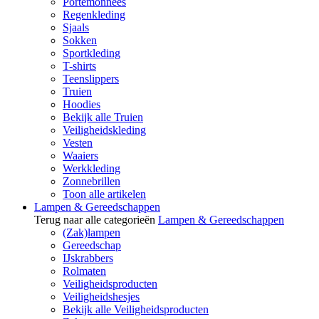
Portemonnees
Regenkleding
Sjaals
Sokken
Sportkleding
T-shirts
Teenslippers
Truien
Hoodies
Bekijk alle Truien
Veiligheidskleding
Vesten
Waaiers
Werkkleding
Zonnebrillen
Toon alle artikelen
Lampen & Gereedschappen
Terug naar alle categorieën
Lampen & Gereedschappen
(Zak)lampen
Gereedschap
IJskrabbers
Rolmaten
Veiligheidsproducten
Veiligheidshesjes
Bekijk alle Veiligheidsproducten