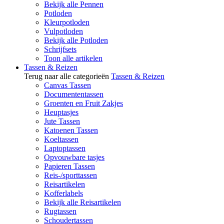
Bekijk alle Pennen
Potloden
Kleurpotloden
Vulpotloden
Bekijk alle Potloden
Schrijfsets
Toon alle artikelen
Tassen & Reizen
Terug naar alle categorieën
Tassen & Reizen
Canvas Tassen
Documententassen
Groenten en Fruit Zakjes
Heuptasjes
Jute Tassen
Katoenen Tassen
Koeltassen
Laptoptassen
Opvouwbare tasjes
Papieren Tassen
Reis-/sporttassen
Reisartikelen
Kofferlabels
Bekijk alle Reisartikelen
Rugtassen
Schoudertassen