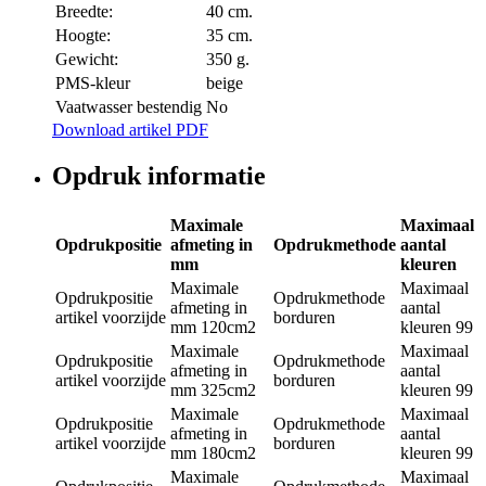
Breedte:
40 cm.
Hoogte:
35 cm.
Gewicht:
350 g.
PMS-kleur
beige
Vaatwasser bestendig
No
Download artikel PDF
Opdruk informatie
Maximale
Maximaal
Opdrukpositie
afmeting in
Opdrukmethode
aantal
mm
kleuren
Maximale
Maximaal
Opdrukpositie
Opdrukmethode
afmeting in
aantal
artikel voorzijde
borduren
mm
120cm2
kleuren
99
Maximale
Maximaal
Opdrukpositie
Opdrukmethode
afmeting in
aantal
artikel voorzijde
borduren
mm
325cm2
kleuren
99
Maximale
Maximaal
Opdrukpositie
Opdrukmethode
afmeting in
aantal
artikel voorzijde
borduren
mm
180cm2
kleuren
99
Maximale
Maximaal