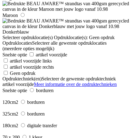
Maroon
Donkerblauw
Selecteer opdruklocatie(s)
Opdruklocatie(s):
Geen opdruk
Opdruklocaties
Selecteer alle gewenste opdruklocaties
(meerdere opties mogelijk)
Snelste optie
artikel voorzijde
artikel voorzijde links
artikel voorzijde rechts
Geen opdruk
Opdruktechniek(en)
Selecteer de gewenste opdruktechniek
artikel voorzijde
Meer informatie over de opdruktechnieken
Snelste optie
borduren
120cm2
borduren
325cm2
borduren
180cm2
digitale transfer
70 x 200
1 kleur