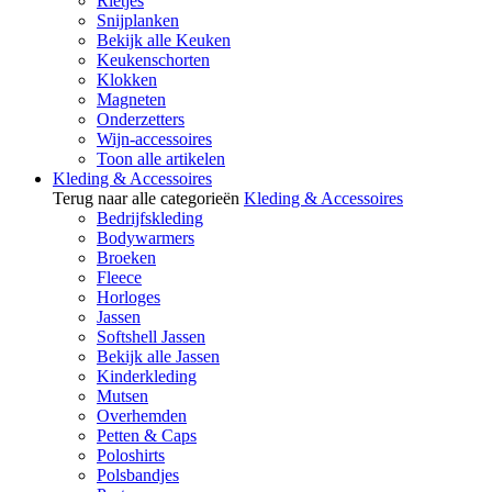
Rietjes
Snijplanken
Bekijk alle Keuken
Keukenschorten
Klokken
Magneten
Onderzetters
Wijn-accessoires
Toon alle artikelen
Kleding & Accessoires
Terug naar alle categorieën
Kleding & Accessoires
Bedrijfskleding
Bodywarmers
Broeken
Fleece
Horloges
Jassen
Softshell Jassen
Bekijk alle Jassen
Kinderkleding
Mutsen
Overhemden
Petten & Caps
Poloshirts
Polsbandjes