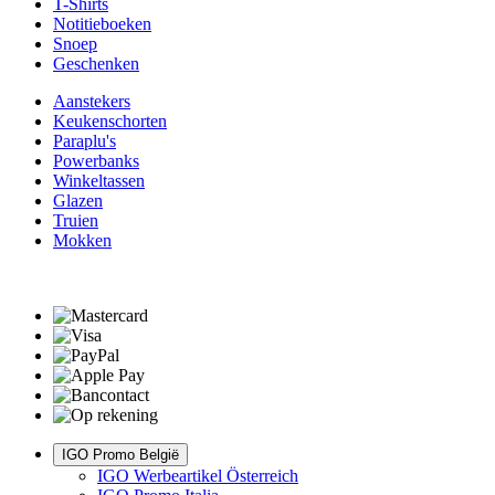
T-Shirts
Notitieboeken
Snoep
Geschenken
Aanstekers
Keukenschorten
Paraplu's
Powerbanks
Winkeltassen
Glazen
Truien
Mokken
IGO Promo België
IGO Werbeartikel Österreich