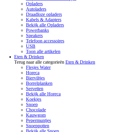
Opladers
Autoladers
Draadloze opladers
Kabels & Adapters
Bekijk alle Opladers
Powerbanks
Speakers
Telefoon accessoires
USB
Toon alle artikelen
Eten & Drinken
Terug naar alle categorieën
Eten & Drinken
Flesjes Water
Horeca
Bierviltjes
Borrelplanken
Servetten
Bekijk alle Horeca
Koekjes
Snoep
Chocolade
Kauwgom
Pepermuntjes
Snoeppotten
Bekijk alle Snoep