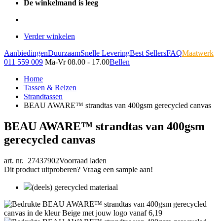
De winkelmand is leeg
Verder winkelen
Aanbiedingen
Duurzaam
Snelle Levering
Best Sellers
FAQ
Maatwerk
011 559 009
Ma-Vr 08.00 - 17.00
Bellen
Home
Tassen & Reizen
Strandtassen
BEAU AWARE™ strandtas van 400gsm gerecycled canvas
BEAU AWARE™ strandtas van 400gsm
gerecycled canvas
art. nr. 27437902
Voorraad laden
Dit product uitproberen? Vraag een sample aan!
(deels) gerecycled materiaal