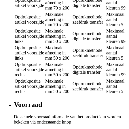
Opdrukpositie
Opdrukmethode
afmeting in
aantal
artikel voorzijde
digitale transfer
mm
70 x 200
kleuren
99
Maximale
Maximaal
Opdrukpositie
Opdrukmethode
afmeting in
aantal
artikel voorzijde
zeefdruk transfer
mm
70 x 200
kleuren
5
Opdrukpositie
Maximale
Maximaal
Opdrukmethode
artikel voorzijde
afmeting in
aantal
digitale transfer
links
mm
50 x 200
kleuren
99
Opdrukpositie
Maximale
Maximaal
Opdrukmethode
artikel voorzijde
afmeting in
aantal
zeefdruk transfer
links
mm
50 x 200
kleuren
5
Opdrukpositie
Maximale
Maximaal
Opdrukmethode
artikel voorzijde
afmeting in
aantal
digitale transfer
rechts
mm
50 x 200
kleuren
99
Opdrukpositie
Maximale
Maximaal
Opdrukmethode
artikel voorzijde
afmeting in
aantal
zeefdruk transfer
rechts
mm
50 x 200
kleuren
5
Voorraad
De actuele voorraadinformatie van het product kan worden
bekeken via onderstaande knop