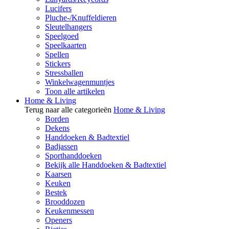
Lucifers
Pluche-/Knuffeldieren
Sleutelhangers
Speelgoed
Speelkaarten
Spellen
Stickers
Stressballen
Winkelwagenmuntjes
Toon alle artikelen
Home & Living
Terug naar alle categorieën
Home & Living
Borden
Dekens
Handdoeken & Badtextiel
Badjassen
Sporthanddoeken
Bekijk alle Handdoeken & Badtextiel
Kaarsen
Keuken
Bestek
Brooddozen
Keukenmessen
Openers