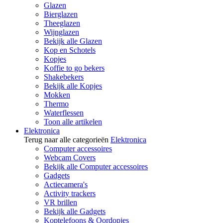
Glazen
Bierglazen
Theeglazen
Wijnglazen
Bekijk alle Glazen
Kop en Schotels
Kopjes
Koffie to go bekers
Shakebekers
Bekijk alle Kopjes
Mokken
Thermo
Waterflessen
Toon alle artikelen
Elektronica
Terug naar alle categorieën
Elektronica
Computer accessoires
Webcam Covers
Bekijk alle Computer accessoires
Gadgets
Actiecamera's
Activity trackers
VR brillen
Bekijk alle Gadgets
Koptelefoons & Oordopjes