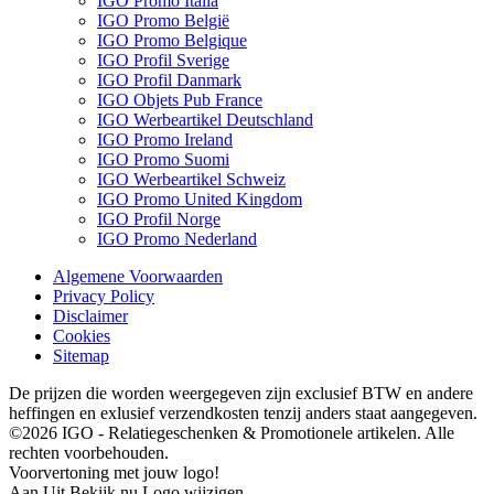
IGO Promo Italia
IGO Promo België
IGO Promo Belgique
IGO Profil Sverige
IGO Profil Danmark
IGO Objets Pub France
IGO Werbeartikel Deutschland
IGO Promo Ireland
IGO Promo Suomi
IGO Werbeartikel Schweiz
IGO Promo United Kingdom
IGO Profil Norge
IGO Promo Nederland
Algemene Voorwaarden
Privacy Policy
Disclaimer
Cookies
Sitemap
De prijzen die worden weergegeven zijn exclusief BTW en andere
heffingen en exlusief verzendkosten tenzij anders staat aangegeven.
©2026 IGO - Relatiegeschenken & Promotionele artikelen. Alle
rechten voorbehouden.
Voorvertoning met jouw logo!
Aan
Uit
Bekijk nu
Logo wijzigen