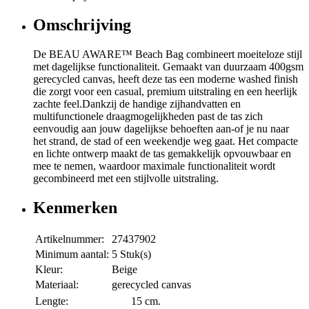
Omschrijving
De BEAU AWARE™ Beach Bag combineert moeiteloze stijl
met dagelijkse functionaliteit. Gemaakt van duurzaam 400gsm
gerecycled canvas, heeft deze tas een moderne washed finish
die zorgt voor een casual, premium uitstraling en een heerlijk
zachte feel.Dankzij de handige zijhandvatten en
multifunctionele draagmogelijkheden past de tas zich
eenvoudig aan jouw dagelijkse behoeften aan-of je nu naar
het strand, de stad of een weekendje weg gaat. Het compacte
en lichte ontwerp maakt de tas gemakkelijk opvouwbaar en
mee te nemen, waardoor maximale functionaliteit wordt
gecombineerd met een stijlvolle uitstraling.
Kenmerken
Artikelnummer:
27437902
Minimum aantal:
5 Stuk(s)
Kleur:
Beige
Materiaal:
gerecycled canvas
Lengte:
15 cm.