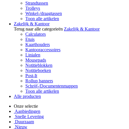
Strandtassen
Trolleys
Winkel-/draagtassen
Toon alle artikelen
Zakelijk & Kantoor
Terug naar alle categorieën
Zakelijk & Kantoor
Calculators
Etuis
Kaarthouders
Kantooraccessoires
Linialen
Mousepads
Notitieblokken
Notitieboeken
Post-It
Rollup banners
Schrijf-/Documentenmappen
Toon alle artikelen
Alle producten
Onze selectie
Aanbiedingen
Snelle Levering
Duurzaam
Nieuw