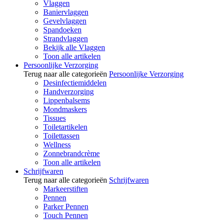
Vlaggen
Baniervlaggen
Gevelvlaggen
Spandoeken
Strandvlaggen
Bekijk alle Vlaggen
Toon alle artikelen
Persoonlijke Verzorging
Terug naar alle categorieën
Persoonlijke Verzorging
Desinfectiemiddelen
Handverzorging
Lippenbalsems
Mondmaskers
Tissues
Toiletartikelen
Toilettassen
Wellness
Zonnebrandcrème
Toon alle artikelen
Schrijfwaren
Terug naar alle categorieën
Schrijfwaren
Markeerstiften
Pennen
Parker Pennen
Touch Pennen