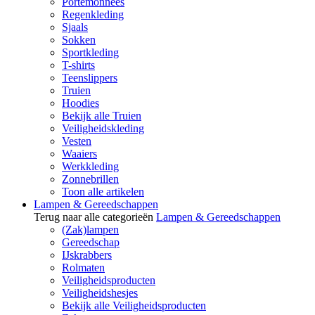
Portemonnees
Regenkleding
Sjaals
Sokken
Sportkleding
T-shirts
Teenslippers
Truien
Hoodies
Bekijk alle Truien
Veiligheidskleding
Vesten
Waaiers
Werkkleding
Zonnebrillen
Toon alle artikelen
Lampen & Gereedschappen
Terug naar alle categorieën
Lampen & Gereedschappen
(Zak)lampen
Gereedschap
IJskrabbers
Rolmaten
Veiligheidsproducten
Veiligheidshesjes
Bekijk alle Veiligheidsproducten