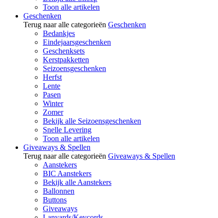
Toon alle artikelen
Geschenken
Terug naar alle categorieën
Geschenken
Bedankjes
Eindejaarsgeschenken
Geschenksets
Kerstpakketten
Seizoensgeschenken
Herfst
Lente
Pasen
Winter
Zomer
Bekijk alle Seizoensgeschenken
Snelle Levering
Toon alle artikelen
Giveaways & Spellen
Terug naar alle categorieën
Giveaways & Spellen
Aanstekers
BIC Aanstekers
Bekijk alle Aanstekers
Ballonnen
Buttons
Giveaways
Lanyards/Keycords