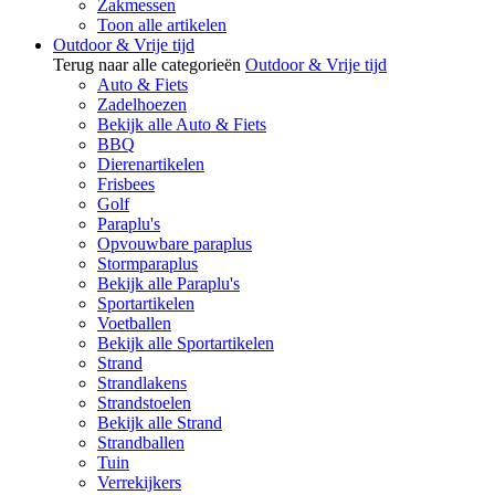
Zakmessen
Toon alle artikelen
Outdoor & Vrije tijd
Terug naar alle categorieën
Outdoor & Vrije tijd
Auto & Fiets
Zadelhoezen
Bekijk alle Auto & Fiets
BBQ
Dierenartikelen
Frisbees
Golf
Paraplu's
Opvouwbare paraplus
Stormparaplus
Bekijk alle Paraplu's
Sportartikelen
Voetballen
Bekijk alle Sportartikelen
Strand
Strandlakens
Strandstoelen
Bekijk alle Strand
Strandballen
Tuin
Verrekijkers