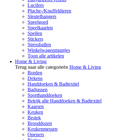
Lucifers
Pluche-/Knuffeldieren
Sleutelhangers
Speelgoed
Speelkaarten
Spellen
Stickers
Stressballen
Winkelwagenmuntjes
Toon alle artikelen
Home & Living
Terug naar alle categorieën
Home & Living
Borden
Dekens
Handdoeken & Badtextiel
Badjassen
Sporthanddoeken
Bekijk alle Handdoeken & Badtextiel
Kaarsen
Keuken
Bestek
Brooddozen
Keukenmessen
Openers