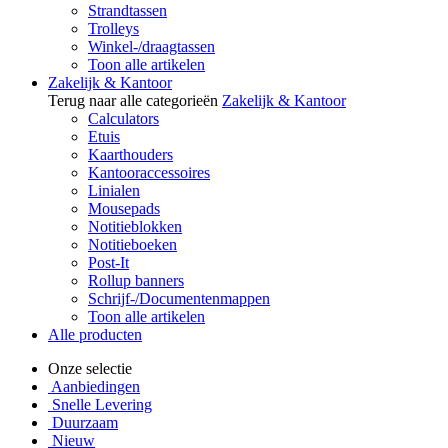
Strandtassen
Trolleys
Winkel-/draagtassen
Toon alle artikelen
Zakelijk & Kantoor
Terug naar alle categorieën
Zakelijk & Kantoor
Calculators
Etuis
Kaarthouders
Kantooraccessoires
Linialen
Mousepads
Notitieblokken
Notitieboeken
Post-It
Rollup banners
Schrijf-/Documentenmappen
Toon alle artikelen
Alle producten
Onze selectie
Aanbiedingen
Snelle Levering
Duurzaam
Nieuw