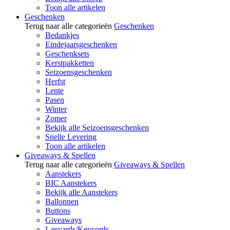
Toon alle artikelen
Geschenken
Terug naar alle categorieën
Geschenken
Bedankjes
Eindejaarsgeschenken
Geschenksets
Kerstpakketten
Seizoensgeschenken
Herfst
Lente
Pasen
Winter
Zomer
Bekijk alle Seizoensgeschenken
Snelle Levering
Toon alle artikelen
Giveaways & Spellen
Terug naar alle categorieën
Giveaways & Spellen
Aanstekers
BIC Aanstekers
Bekijk alle Aanstekers
Ballonnen
Buttons
Giveaways
Lanyards/Keycords