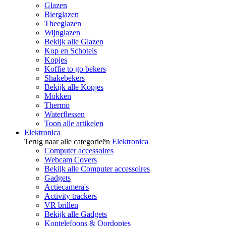
Glazen
Bierglazen
Theeglazen
Wijnglazen
Bekijk alle Glazen
Kop en Schotels
Kopjes
Koffie to go bekers
Shakebekers
Bekijk alle Kopjes
Mokken
Thermo
Waterflessen
Toon alle artikelen
Elektronica
Terug naar alle categorieën
Elektronica
Computer accessoires
Webcam Covers
Bekijk alle Computer accessoires
Gadgets
Actiecamera's
Activity trackers
VR brillen
Bekijk alle Gadgets
Koptelefoons & Oordopjes