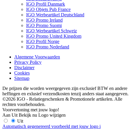
IGO Profil Danmark
IGO Objets Pub France
IGO Werbeartikel Deutschland
IGO Promo Ireland
IGO Promo Suomi
IGO Werbeartikel Schweiz
IGO Promo United Kingdom
IGO Profil Norge
IGO Promo Nederland
Algemene Voorwaarden
Privacy Policy
Disclaimer
Cookies
Sitemap
De prijzen die worden weergegeven zijn exclusief BTW en andere
heffingen en exlusief verzendkosten tenzij anders staat aangegeven.
©2026 IGO - Relatiegeschenken & Promotionele artikelen. Alle
rechten voorbehouden.
Voorvertoning met jouw logo!
Aan
Uit
Bekijk nu
Logo wijzigen
Uit
Automatisch gegenereerd voorbeeld met jouw logo
i