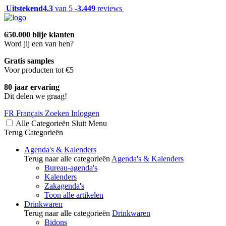
Uitstekend
4.3
van 5 -
3.449
reviews
650.000 blije klanten
Word jij een van hen?
Gratis samples
Voor producten tot €5
80 jaar ervaring
Dit delen we graag!
FR
Français
Zoeken
Inloggen
Alle Categorieën
Sluit
Menu
Terug
Categorieën
Agenda's & Kalenders
Terug naar alle categorieën
Agenda's & Kalenders
Bureau-agenda's
Kalenders
Zakagenda's
Toon alle artikelen
Drinkwaren
Terug naar alle categorieën
Drinkwaren
Bidons