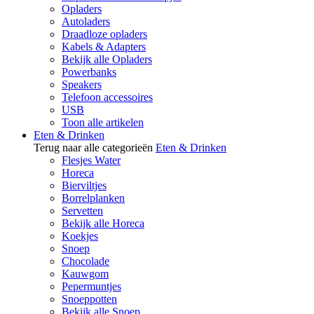
Opladers
Autoladers
Draadloze opladers
Kabels & Adapters
Bekijk alle Opladers
Powerbanks
Speakers
Telefoon accessoires
USB
Toon alle artikelen
Eten & Drinken
Terug naar alle categorieën
Eten & Drinken
Flesjes Water
Horeca
Bierviltjes
Borrelplanken
Servetten
Bekijk alle Horeca
Koekjes
Snoep
Chocolade
Kauwgom
Pepermuntjes
Snoeppotten
Bekijk alle Snoep