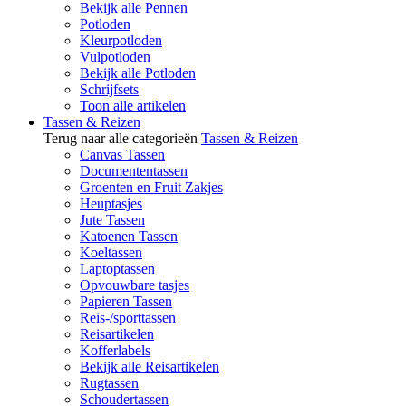
Bekijk alle Pennen
Potloden
Kleurpotloden
Vulpotloden
Bekijk alle Potloden
Schrijfsets
Toon alle artikelen
Tassen & Reizen
Terug naar alle categorieën
Tassen & Reizen
Canvas Tassen
Documententassen
Groenten en Fruit Zakjes
Heuptasjes
Jute Tassen
Katoenen Tassen
Koeltassen
Laptoptassen
Opvouwbare tasjes
Papieren Tassen
Reis-/sporttassen
Reisartikelen
Kofferlabels
Bekijk alle Reisartikelen
Rugtassen
Schoudertassen