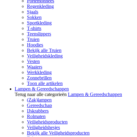
Portemonnees
Regenkleding
Sjaals
Sokken
Sportkleding
T-shirts
Teenslippers
Truien
Hoodies
Bekijk alle Truien
Veiligheidskleding
Vesten
Waaiers
Werkkleding
Zonnebrillen
Toon alle artikelen
Lampen & Gereedschappen
Terug naar alle categorieën
Lampen & Gereedschappen
(Zak)lampen
Gereedschap
IJskrabbers
Rolmaten
Veiligheidsproducten
Veiligheidshesjes
Bekijk alle Veiligheidsproducten