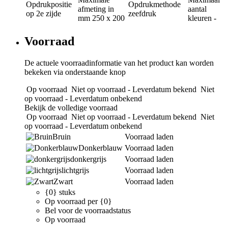
Opdrukpositie
Opdrukmethode
afmeting in
aantal
op 2e zijde
zeefdruk
mm
250 x 200
kleuren
-
Voorraad
De actuele voorraadinformatie van het product kan worden
bekeken via onderstaande knop
Op voorraad
Niet op voorraad - Leverdatum bekend
Niet
op voorraad - Leverdatum onbekend
Bekijk de volledige voorraad
Op voorraad
Niet op voorraad - Leverdatum bekend
Niet
op voorraad - Leverdatum onbekend
Bruin
Voorraad laden
Donkerblauw
Voorraad laden
donkergrijs
Voorraad laden
lichtgrijs
Voorraad laden
Zwart
Voorraad laden
{0} stuks
Op voorraad per {0}
Bel voor de voorraadstatus
Op voorraad