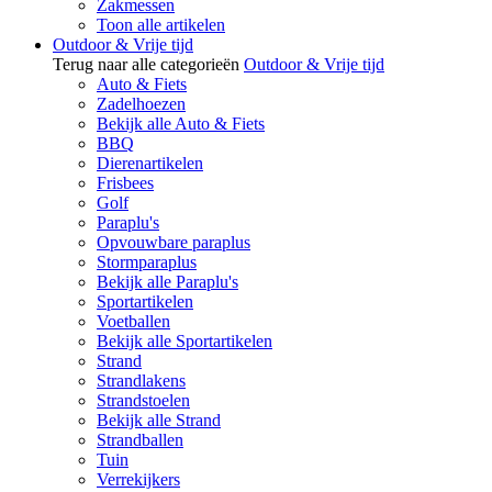
Zakmessen
Toon alle artikelen
Outdoor & Vrije tijd
Terug naar alle categorieën
Outdoor & Vrije tijd
Auto & Fiets
Zadelhoezen
Bekijk alle Auto & Fiets
BBQ
Dierenartikelen
Frisbees
Golf
Paraplu's
Opvouwbare paraplus
Stormparaplus
Bekijk alle Paraplu's
Sportartikelen
Voetballen
Bekijk alle Sportartikelen
Strand
Strandlakens
Strandstoelen
Bekijk alle Strand
Strandballen
Tuin
Verrekijkers