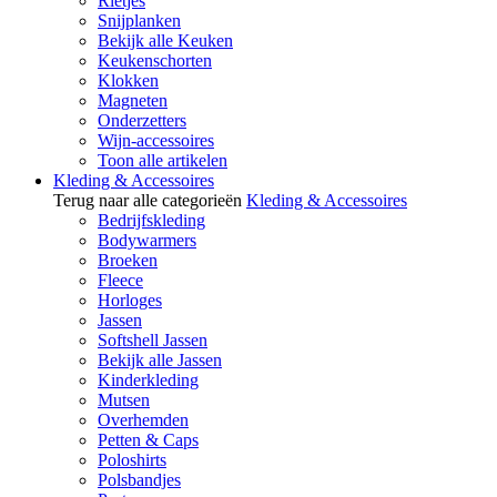
Rietjes
Snijplanken
Bekijk alle Keuken
Keukenschorten
Klokken
Magneten
Onderzetters
Wijn-accessoires
Toon alle artikelen
Kleding & Accessoires
Terug naar alle categorieën
Kleding & Accessoires
Bedrijfskleding
Bodywarmers
Broeken
Fleece
Horloges
Jassen
Softshell Jassen
Bekijk alle Jassen
Kinderkleding
Mutsen
Overhemden
Petten & Caps
Poloshirts
Polsbandjes