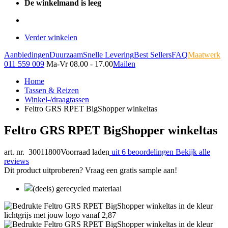
De winkelmand is leeg
Verder winkelen
Aanbiedingen
Duurzaam
Snelle Levering
Best Sellers
FAQ
Maatwerk
011 559 009
Ma-Vr 08.00 - 17.00
Mailen
Home
Tassen & Reizen
Winkel-/draagtassen
Feltro GRS RPET BigShopper winkeltas
Feltro GRS RPET BigShopper winkeltas
art. nr. 30011800
Voorraad laden
uit 6 beoordelingen
Bekijk alle
reviews
Dit product uitproberen? Vraag een gratis sample aan!
(deels) gerecycled materiaal