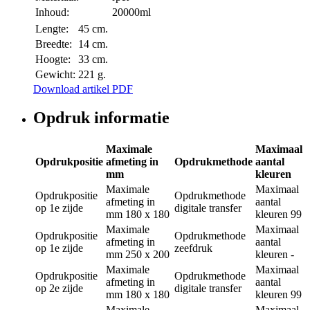
Inhoud:
20000ml
Lengte:
45 cm.
Breedte:
14 cm.
Hoogte:
33 cm.
Gewicht:
221 g.
Download artikel PDF
Opdruk informatie
Maximale
Maximaal
Opdrukpositie
afmeting in
Opdrukmethode
aantal
mm
kleuren
Maximale
Maximaal
Opdrukpositie
Opdrukmethode
afmeting in
aantal
op 1e zijde
digitale transfer
mm
180 x 180
kleuren
99
Maximale
Maximaal
Opdrukpositie
Opdrukmethode
afmeting in
aantal
op 1e zijde
zeefdruk
mm
250 x 200
kleuren
-
Maximale
Maximaal
Opdrukpositie
Opdrukmethode
afmeting in
aantal
op 2e zijde
digitale transfer
mm
180 x 180
kleuren
99
Maximale
Maximaal