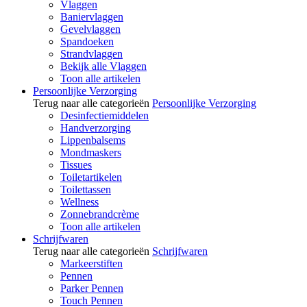
Vlaggen
Baniervlaggen
Gevelvlaggen
Spandoeken
Strandvlaggen
Bekijk alle Vlaggen
Toon alle artikelen
Persoonlijke Verzorging
Terug naar alle categorieën
Persoonlijke Verzorging
Desinfectiemiddelen
Handverzorging
Lippenbalsems
Mondmaskers
Tissues
Toiletartikelen
Toilettassen
Wellness
Zonnebrandcrème
Toon alle artikelen
Schrijfwaren
Terug naar alle categorieën
Schrijfwaren
Markeerstiften
Pennen
Parker Pennen
Touch Pennen