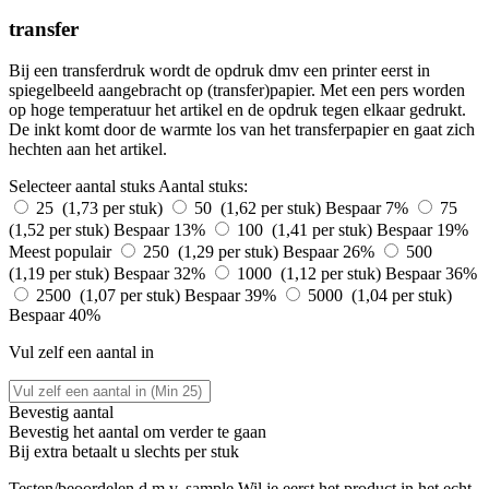
transfer
Bij een transferdruk wordt de opdruk dmv een printer eerst in
spiegelbeeld aangebracht op (transfer)papier. Met een pers worden
op hoge temperatuur het artikel en de opdruk tegen elkaar gedrukt.
De inkt komt door de warmte los van het transferpapier en gaat zich
hechten aan het artikel.
Selecteer aantal stuks
Aantal stuks:
25 (1,73 per stuk)
50 (1,62 per stuk)
Bespaar 7%
75
(1,52 per stuk)
Bespaar 13%
100 (1,41 per stuk)
Bespaar 19%
Meest populair
250 (1,29 per stuk)
Bespaar 26%
500
(1,19 per stuk)
Bespaar 32%
1000 (1,12 per stuk)
Bespaar 36%
2500 (1,07 per stuk)
Bespaar 39%
5000 (1,04 per stuk)
Bespaar 40%
Vul zelf een aantal in
Bevestig aantal
Bevestig het aantal om verder te gaan
Bij
extra betaalt u slechts
per stuk
Testen/beoordelen d.m.v. sample
Wil je eerst het product in het echt