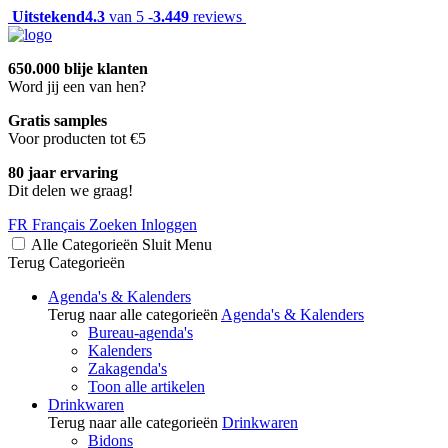
Uitstekend
4.3
van 5 -
3.449
reviews
650.000 blije klanten
Word jij een van hen?
Gratis samples
Voor producten tot €5
80 jaar ervaring
Dit delen we graag!
FR
Français
Zoeken
Inloggen
Alle Categorieën
Sluit
Menu
Terug
Categorieën
Agenda's & Kalenders
Terug naar alle categorieën
Agenda's & Kalenders
Bureau-agenda's
Kalenders
Zakagenda's
Toon alle artikelen
Drinkwaren
Terug naar alle categorieën
Drinkwaren
Bidons