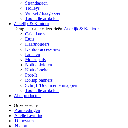
Strandtassen
Trolleys
Winkel-/draagtassen
Toon alle artikelen
Zakelijk & Kantoor
Terug naar alle categorieën
Zakelijk & Kantoor
Calculators
Etuis
Kaarthouders
Kantooraccessoires
Linialen
Mousepads
Notitieblokken
Notitieboeken
Post-It
Rollup banners
Schrijf-/Documentenmappen
Toon alle artikelen
Alle producten
Onze selectie
Aanbiedingen
Snelle Levering
Duurzaam
Nieuw