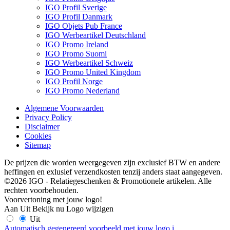
IGO Profil Sverige
IGO Profil Danmark
IGO Objets Pub France
IGO Werbeartikel Deutschland
IGO Promo Ireland
IGO Promo Suomi
IGO Werbeartikel Schweiz
IGO Promo United Kingdom
IGO Profil Norge
IGO Promo Nederland
Algemene Voorwaarden
Privacy Policy
Disclaimer
Cookies
Sitemap
De prijzen die worden weergegeven zijn exclusief BTW en andere
heffingen en exlusief verzendkosten tenzij anders staat aangegeven.
©2026 IGO - Relatiegeschenken & Promotionele artikelen. Alle
rechten voorbehouden.
Voorvertoning met jouw logo!
Aan
Uit
Bekijk nu
Logo wijzigen
Uit
Automatisch gegenereerd voorbeeld met jouw logo
i