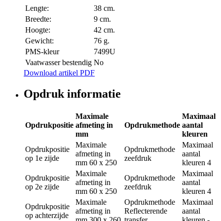
Lengte:
38 cm.
Breedte:
9 cm.
Hoogte:
42 cm.
Gewicht:
76 g.
PMS-kleur
7499U
Vaatwasser bestendig
No
Download artikel PDF
Opdruk informatie
Maximale
Maximaal
Opdrukpositie
afmeting in
Opdrukmethode
aantal
mm
kleuren
Maximale
Maximaal
Opdrukpositie
Opdrukmethode
afmeting in
aantal
op 1e zijde
zeefdruk
mm
60 x 250
kleuren
4
Maximale
Maximaal
Opdrukpositie
Opdrukmethode
afmeting in
aantal
op 2e zijde
zeefdruk
mm
60 x 250
kleuren
4
Maximale
Opdrukmethode
Maximaal
Opdrukpositie
afmeting in
Reflecterende
aantal
op achterzijde
mm
300 x 260
transfer
kleuren
-