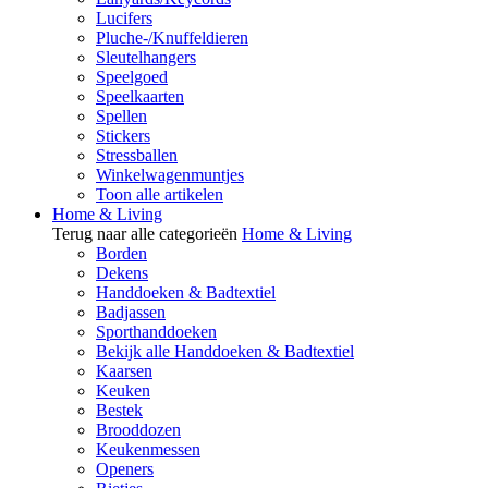
Lucifers
Pluche-/Knuffeldieren
Sleutelhangers
Speelgoed
Speelkaarten
Spellen
Stickers
Stressballen
Winkelwagenmuntjes
Toon alle artikelen
Home & Living
Terug naar alle categorieën
Home & Living
Borden
Dekens
Handdoeken & Badtextiel
Badjassen
Sporthanddoeken
Bekijk alle Handdoeken & Badtextiel
Kaarsen
Keuken
Bestek
Brooddozen
Keukenmessen
Openers