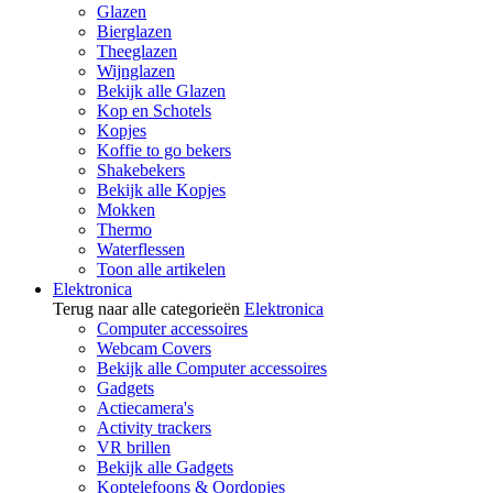
Glazen
Bierglazen
Theeglazen
Wijnglazen
Bekijk alle Glazen
Kop en Schotels
Kopjes
Koffie to go bekers
Shakebekers
Bekijk alle Kopjes
Mokken
Thermo
Waterflessen
Toon alle artikelen
Elektronica
Terug naar alle categorieën
Elektronica
Computer accessoires
Webcam Covers
Bekijk alle Computer accessoires
Gadgets
Actiecamera's
Activity trackers
VR brillen
Bekijk alle Gadgets
Koptelefoons & Oordopjes