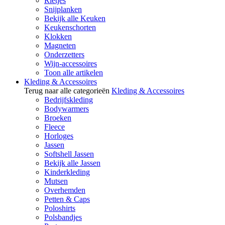
Rietjes
Snijplanken
Bekijk alle Keuken
Keukenschorten
Klokken
Magneten
Onderzetters
Wijn-accessoires
Toon alle artikelen
Kleding & Accessoires
Terug naar alle categorieën
Kleding & Accessoires
Bedrijfskleding
Bodywarmers
Broeken
Fleece
Horloges
Jassen
Softshell Jassen
Bekijk alle Jassen
Kinderkleding
Mutsen
Overhemden
Petten & Caps
Poloshirts
Polsbandjes