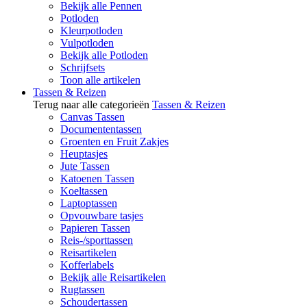
Bekijk alle Pennen
Potloden
Kleurpotloden
Vulpotloden
Bekijk alle Potloden
Schrijfsets
Toon alle artikelen
Tassen & Reizen
Terug naar alle categorieën
Tassen & Reizen
Canvas Tassen
Documententassen
Groenten en Fruit Zakjes
Heuptasjes
Jute Tassen
Katoenen Tassen
Koeltassen
Laptoptassen
Opvouwbare tasjes
Papieren Tassen
Reis-/sporttassen
Reisartikelen
Kofferlabels
Bekijk alle Reisartikelen
Rugtassen
Schoudertassen