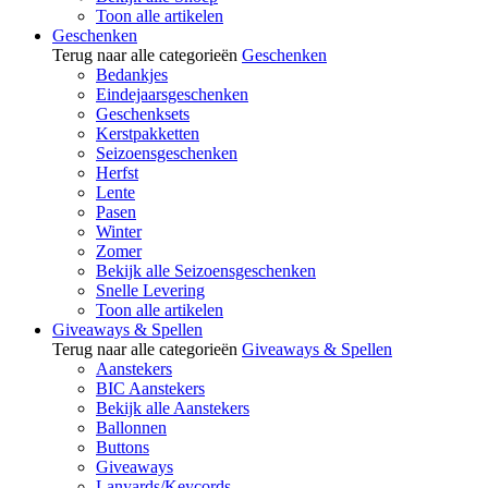
Toon alle artikelen
Geschenken
Terug naar alle categorieën
Geschenken
Bedankjes
Eindejaarsgeschenken
Geschenksets
Kerstpakketten
Seizoensgeschenken
Herfst
Lente
Pasen
Winter
Zomer
Bekijk alle Seizoensgeschenken
Snelle Levering
Toon alle artikelen
Giveaways & Spellen
Terug naar alle categorieën
Giveaways & Spellen
Aanstekers
BIC Aanstekers
Bekijk alle Aanstekers
Ballonnen
Buttons
Giveaways
Lanyards/Keycords