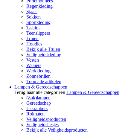
Portemonnees
Regenkleding
Sjaals
Sokken
Sportkleding
T-shirts
Teenslippers
Truien
Hoodies
Bekijk alle Truien
Veiligheidskleding
Vesten
Waaiers
Werkkleding
Zonnebrillen
Toon alle artikelen
Lampen & Gereedschappen
Terug naar alle categorieën
Lampen & Gereedschappen
(Zak)lampen
Gereedschap
IJskrabbers
Rolmaten
Veiligheidsproducten
Veiligheidshesjes
Bekijk alle Veiligheidsproducten