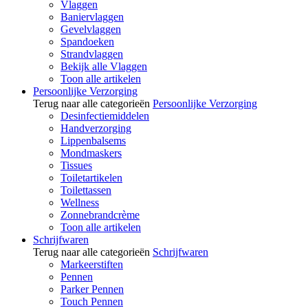
Vlaggen
Baniervlaggen
Gevelvlaggen
Spandoeken
Strandvlaggen
Bekijk alle Vlaggen
Toon alle artikelen
Persoonlijke Verzorging
Terug naar alle categorieën
Persoonlijke Verzorging
Desinfectiemiddelen
Handverzorging
Lippenbalsems
Mondmaskers
Tissues
Toiletartikelen
Toilettassen
Wellness
Zonnebrandcrème
Toon alle artikelen
Schrijfwaren
Terug naar alle categorieën
Schrijfwaren
Markeerstiften
Pennen
Parker Pennen
Touch Pennen