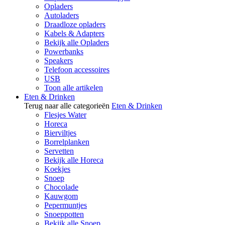
Opladers
Autoladers
Draadloze opladers
Kabels & Adapters
Bekijk alle Opladers
Powerbanks
Speakers
Telefoon accessoires
USB
Toon alle artikelen
Eten & Drinken
Terug naar alle categorieën
Eten & Drinken
Flesjes Water
Horeca
Bierviltjes
Borrelplanken
Servetten
Bekijk alle Horeca
Koekjes
Snoep
Chocolade
Kauwgom
Pepermuntjes
Snoeppotten
Bekijk alle Snoep