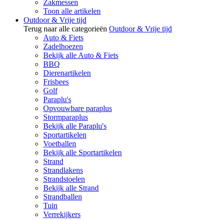
Zakmessen
Toon alle artikelen
Outdoor & Vrije tijd
Terug naar alle categorieën
Outdoor & Vrije tijd
Auto & Fiets
Zadelhoezen
Bekijk alle Auto & Fiets
BBQ
Dierenartikelen
Frisbees
Golf
Paraplu's
Opvouwbare paraplus
Stormparaplus
Bekijk alle Paraplu's
Sportartikelen
Voetballen
Bekijk alle Sportartikelen
Strand
Strandlakens
Strandstoelen
Bekijk alle Strand
Strandballen
Tuin
Verrekijkers