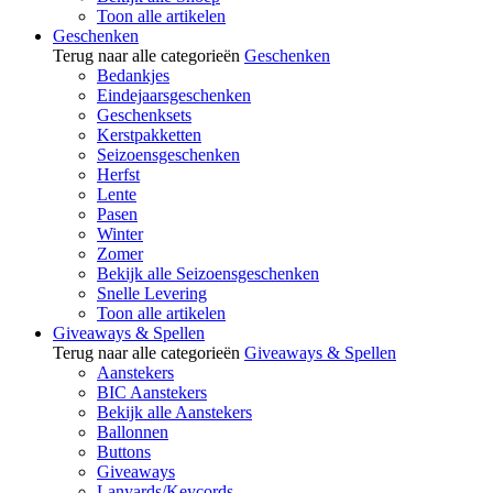
Toon alle artikelen
Geschenken
Terug naar alle categorieën
Geschenken
Bedankjes
Eindejaarsgeschenken
Geschenksets
Kerstpakketten
Seizoensgeschenken
Herfst
Lente
Pasen
Winter
Zomer
Bekijk alle Seizoensgeschenken
Snelle Levering
Toon alle artikelen
Giveaways & Spellen
Terug naar alle categorieën
Giveaways & Spellen
Aanstekers
BIC Aanstekers
Bekijk alle Aanstekers
Ballonnen
Buttons
Giveaways
Lanyards/Keycords