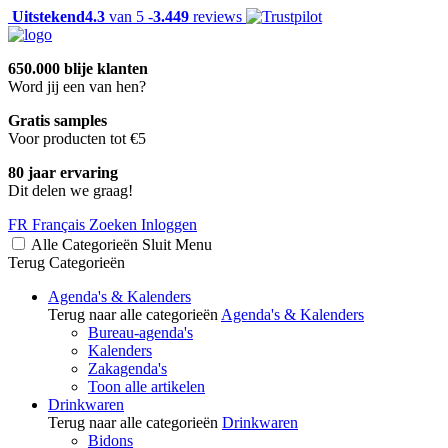
Uitstekend
4.3
van 5 -
3.449
reviews
650.000 blije klanten
Word jij een van hen?
Gratis samples
Voor producten tot €5
80 jaar ervaring
Dit delen we graag!
FR
Français
Zoeken
Inloggen
Alle Categorieën
Sluit
Menu
Terug
Categorieën
Agenda's & Kalenders
Terug naar alle categorieën
Agenda's & Kalenders
Bureau-agenda's
Kalenders
Zakagenda's
Toon alle artikelen
Drinkwaren
Terug naar alle categorieën
Drinkwaren
Bidons