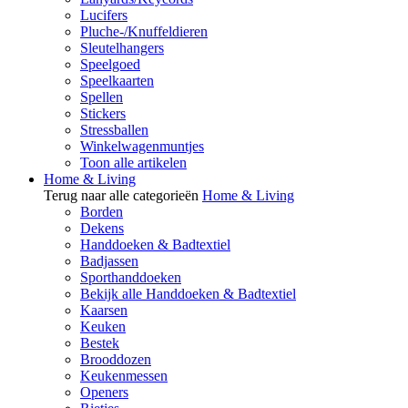
Lucifers
Pluche-/Knuffeldieren
Sleutelhangers
Speelgoed
Speelkaarten
Spellen
Stickers
Stressballen
Winkelwagenmuntjes
Toon alle artikelen
Home & Living
Terug naar alle categorieën
Home & Living
Borden
Dekens
Handdoeken & Badtextiel
Badjassen
Sporthanddoeken
Bekijk alle Handdoeken & Badtextiel
Kaarsen
Keuken
Bestek
Brooddozen
Keukenmessen
Openers