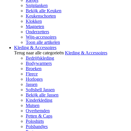
Rietjes
Snijplanken
Bekijk alle Keuken
Keukenschorten
Klokken
Magneten
Onderzetters
Wijn-accessoires
Toon alle artikelen
Kleding & Accessoires
Terug naar alle categorieën
Kleding & Accessoires
Bedrijfskleding
Bodywarmers
Broeken
Fleece
Horloges
Jassen
Softshell Jassen
Bekijk alle Jassen
Kinderkleding
Mutsen
Overhemden
Petten & Caps
Poloshirts
Polsbandjes