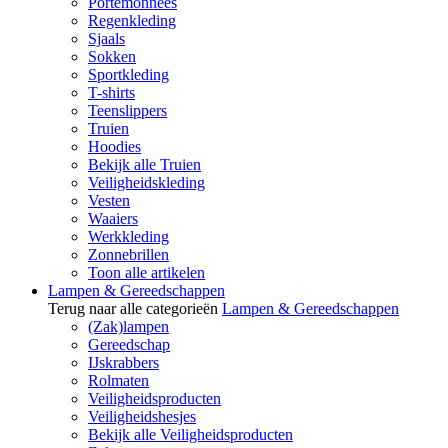
Portemonnees
Regenkleding
Sjaals
Sokken
Sportkleding
T-shirts
Teenslippers
Truien
Hoodies
Bekijk alle Truien
Veiligheidskleding
Vesten
Waaiers
Werkkleding
Zonnebrillen
Toon alle artikelen
Lampen & Gereedschappen
Terug naar alle categorieën
Lampen & Gereedschappen
(Zak)lampen
Gereedschap
IJskrabbers
Rolmaten
Veiligheidsproducten
Veiligheidshesjes
Bekijk alle Veiligheidsproducten