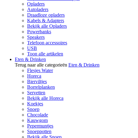
Opladers
Autoladers
Draadloze opladers
Kabels & Adapters
Bekijk alle Opladers
Powerbanks
Speakers
Telefoon accessoires
USB
Toon alle artikelen
Eten & Drinken
Terug naar alle categorieën
Eten & Drinken
Flesjes Water
Horeca
Bierviltjes
Borrelplanken
Servetten
Bekijk alle Horeca
Koekjes
Snoep
Chocolade
Kauwgom
Pepermuntjes
Snoeppotten
Bekijk alle Snoep