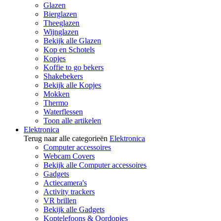
Glazen
Bierglazen
Theeglazen
Wijnglazen
Bekijk alle Glazen
Kop en Schotels
Kopjes
Koffie to go bekers
Shakebekers
Bekijk alle Kopjes
Mokken
Thermo
Waterflessen
Toon alle artikelen
Elektronica
Terug naar alle categorieën
Elektronica
Computer accessoires
Webcam Covers
Bekijk alle Computer accessoires
Gadgets
Actiecamera's
Activity trackers
VR brillen
Bekijk alle Gadgets
Koptelefoons & Oordopjes