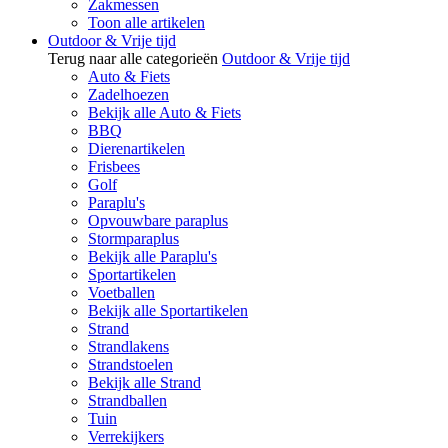
Zakmessen
Toon alle artikelen
Outdoor & Vrije tijd
Terug naar alle categorieën
Outdoor & Vrije tijd
Auto & Fiets
Zadelhoezen
Bekijk alle Auto & Fiets
BBQ
Dierenartikelen
Frisbees
Golf
Paraplu's
Opvouwbare paraplus
Stormparaplus
Bekijk alle Paraplu's
Sportartikelen
Voetballen
Bekijk alle Sportartikelen
Strand
Strandlakens
Strandstoelen
Bekijk alle Strand
Strandballen
Tuin
Verrekijkers