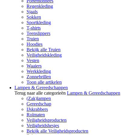
Portemonnees
Regenkleding
Sjaals
Sokken
Sportkleding
T-shirts
Teenslippers
Truien
Hoodies
Bekijk alle Truien
Veiligheidskleding
Vesten
Waaiers
Werkkleding
Zonnebrillen
Toon alle artikelen
Lampen & Gereedschappen
Terug naar alle categorieën
Lampen & Gereedschappen
(Zak)lampen
Gereedschap
IJskrabbers
Rolmaten
Veiligheidsproducten
Veiligheidshesjes
Bekijk alle Veiligheidsproducten