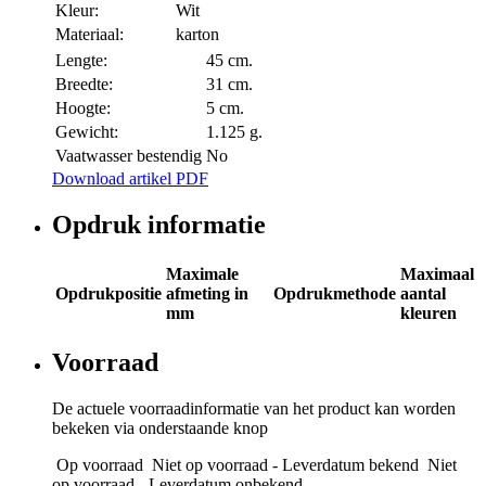
Kleur:
Wit
Materiaal:
karton
Lengte:
45 cm.
Breedte:
31 cm.
Hoogte:
5 cm.
Gewicht:
1.125 g.
Vaatwasser bestendig
No
Download artikel PDF
Opdruk informatie
Maximale
Maximaal
Opdrukpositie
afmeting in
Opdrukmethode
aantal
mm
kleuren
Voorraad
De actuele voorraadinformatie van het product kan worden
bekeken via onderstaande knop
Op voorraad
Niet op voorraad - Leverdatum bekend
Niet
op voorraad - Leverdatum onbekend