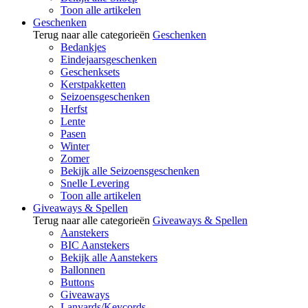
Toon alle artikelen
Geschenken
Terug naar alle categorieën
Geschenken
Bedankjes
Eindejaarsgeschenken
Geschenksets
Kerstpakketten
Seizoensgeschenken
Herfst
Lente
Pasen
Winter
Zomer
Bekijk alle Seizoensgeschenken
Snelle Levering
Toon alle artikelen
Giveaways & Spellen
Terug naar alle categorieën
Giveaways & Spellen
Aanstekers
BIC Aanstekers
Bekijk alle Aanstekers
Ballonnen
Buttons
Giveaways
Lanyards/Keycords