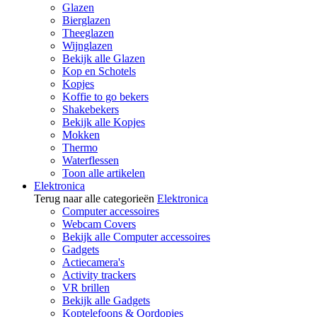
Glazen
Bierglazen
Theeglazen
Wijnglazen
Bekijk alle Glazen
Kop en Schotels
Kopjes
Koffie to go bekers
Shakebekers
Bekijk alle Kopjes
Mokken
Thermo
Waterflessen
Toon alle artikelen
Elektronica
Terug naar alle categorieën
Elektronica
Computer accessoires
Webcam Covers
Bekijk alle Computer accessoires
Gadgets
Actiecamera's
Activity trackers
VR brillen
Bekijk alle Gadgets
Koptelefoons & Oordopjes