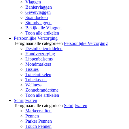
Vlaggen
Baniervlaggen
Gevelvlaggen
Spandoeken
Strandvlaggen
Bekijk alle Vlaggen
Toon alle artikelen
Persoonlijke Verzorging
Terug naar alle categorieën
Persoonlijke Verzorging
Desinfectiemiddelen
Handverzorging
Lippenbalsems
Mondmaskers
Tissues
Toiletartikelen
Toilettassen
Wellness
Zonnebrandcrème
Toon alle artikelen
Schrijfwaren
Terug naar alle categorieën
Schrijfwaren
Markeerstiften
Pennen
Parker Pennen
Touch Pennen