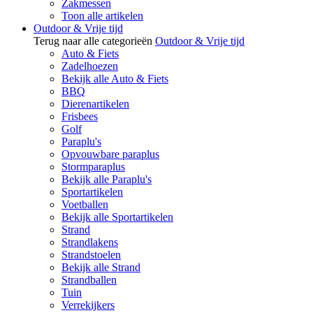
Zakmessen
Toon alle artikelen
Outdoor & Vrije tijd
Terug naar alle categorieën
Outdoor & Vrije tijd
Auto & Fiets
Zadelhoezen
Bekijk alle Auto & Fiets
BBQ
Dierenartikelen
Frisbees
Golf
Paraplu's
Opvouwbare paraplus
Stormparaplus
Bekijk alle Paraplu's
Sportartikelen
Voetballen
Bekijk alle Sportartikelen
Strand
Strandlakens
Strandstoelen
Bekijk alle Strand
Strandballen
Tuin
Verrekijkers