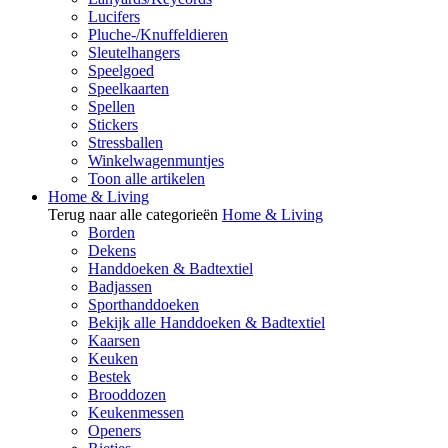
Lucifers
Pluche-/Knuffeldieren
Sleutelhangers
Speelgoed
Speelkaarten
Spellen
Stickers
Stressballen
Winkelwagenmuntjes
Toon alle artikelen
Home & Living
Terug naar alle categorieën
Home & Living
Borden
Dekens
Handdoeken & Badtextiel
Badjassen
Sporthanddoeken
Bekijk alle Handdoeken & Badtextiel
Kaarsen
Keuken
Bestek
Brooddozen
Keukenmessen
Openers