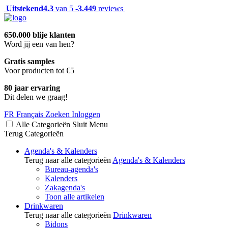
Uitstekend
4.3
van 5 -
3.449
reviews
650.000 blije klanten
Word jij een van hen?
Gratis samples
Voor producten tot €5
80 jaar ervaring
Dit delen we graag!
FR
Français
Zoeken
Inloggen
Alle Categorieën
Sluit
Menu
Terug
Categorieën
Agenda's & Kalenders
Terug naar alle categorieën
Agenda's & Kalenders
Bureau-agenda's
Kalenders
Zakagenda's
Toon alle artikelen
Drinkwaren
Terug naar alle categorieën
Drinkwaren
Bidons