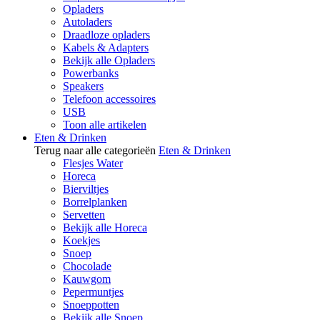
Opladers
Autoladers
Draadloze opladers
Kabels & Adapters
Bekijk alle Opladers
Powerbanks
Speakers
Telefoon accessoires
USB
Toon alle artikelen
Eten & Drinken
Terug naar alle categorieën
Eten & Drinken
Flesjes Water
Horeca
Bierviltjes
Borrelplanken
Servetten
Bekijk alle Horeca
Koekjes
Snoep
Chocolade
Kauwgom
Pepermuntjes
Snoeppotten
Bekijk alle Snoep