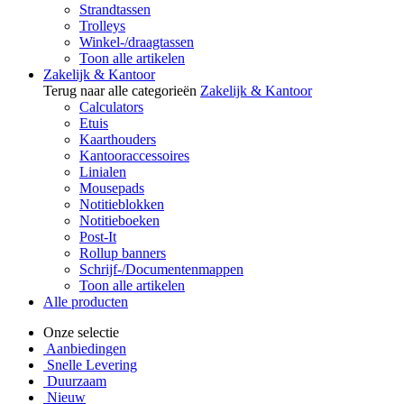
Strandtassen
Trolleys
Winkel-/draagtassen
Toon alle artikelen
Zakelijk & Kantoor
Terug naar alle categorieën
Zakelijk & Kantoor
Calculators
Etuis
Kaarthouders
Kantooraccessoires
Linialen
Mousepads
Notitieblokken
Notitieboeken
Post-It
Rollup banners
Schrijf-/Documentenmappen
Toon alle artikelen
Alle producten
Onze selectie
Aanbiedingen
Snelle Levering
Duurzaam
Nieuw