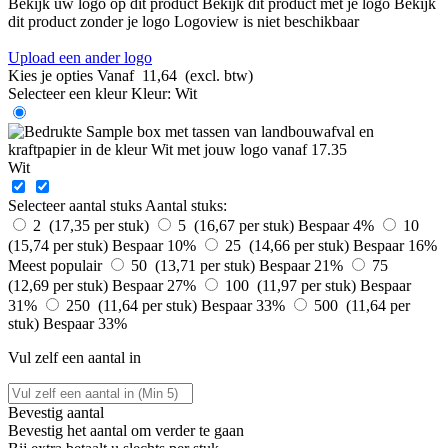
Bekijk uw logo op dit product
Bekijk dit product met je logo
Bekijk
dit product zonder je logo
Logoview is niet beschikbaar
Upload een ander logo
Kies je opties
Vanaf
11,64
(excl. btw)
Selecteer een kleur
Kleur:
Wit
Wit
Selecteer aantal stuks
Aantal stuks:
2 (17,35 per stuk)
5 (16,67 per stuk)
Bespaar 4%
10
(15,74 per stuk)
Bespaar 10%
25 (14,66 per stuk)
Bespaar 16%
Meest populair
50 (13,71 per stuk)
Bespaar 21%
75
(12,69 per stuk)
Bespaar 27%
100 (11,97 per stuk)
Bespaar
31%
250 (11,64 per stuk)
Bespaar 33%
500 (11,64 per
stuk)
Bespaar 33%
Vul zelf een aantal in
Bevestig aantal
Bevestig het aantal om verder te gaan