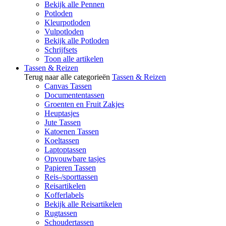
Bekijk alle Pennen
Potloden
Kleurpotloden
Vulpotloden
Bekijk alle Potloden
Schrijfsets
Toon alle artikelen
Tassen & Reizen
Terug naar alle categorieën
Tassen & Reizen
Canvas Tassen
Documententassen
Groenten en Fruit Zakjes
Heuptasjes
Jute Tassen
Katoenen Tassen
Koeltassen
Laptoptassen
Opvouwbare tasjes
Papieren Tassen
Reis-/sporttassen
Reisartikelen
Kofferlabels
Bekijk alle Reisartikelen
Rugtassen
Schoudertassen