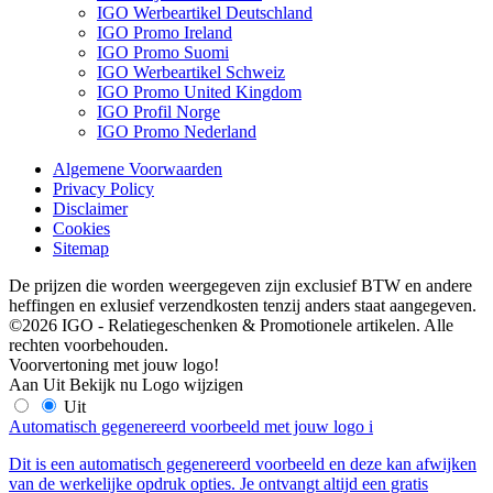
IGO Werbeartikel Deutschland
IGO Promo Ireland
IGO Promo Suomi
IGO Werbeartikel Schweiz
IGO Promo United Kingdom
IGO Profil Norge
IGO Promo Nederland
Algemene Voorwaarden
Privacy Policy
Disclaimer
Cookies
Sitemap
De prijzen die worden weergegeven zijn exclusief BTW en andere
heffingen en exlusief verzendkosten tenzij anders staat aangegeven.
©2026 IGO - Relatiegeschenken & Promotionele artikelen. Alle
rechten voorbehouden.
Voorvertoning met jouw logo!
Aan
Uit
Bekijk nu
Logo wijzigen
Uit
Automatisch gegenereerd voorbeeld met jouw logo
i
Dit is een automatisch gegenereerd voorbeeld en deze kan afwijken
van de werkelijke opdruk opties. Je ontvangt altijd een gratis