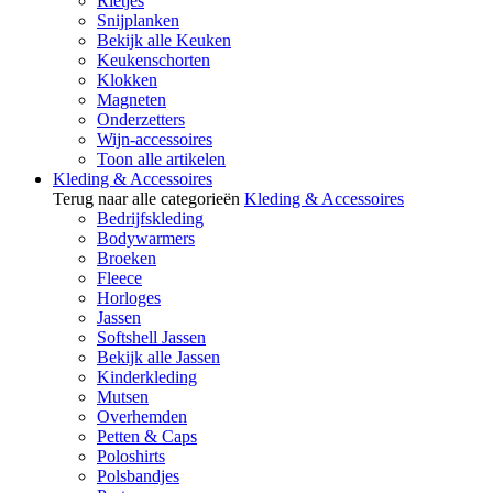
Rietjes
Snijplanken
Bekijk alle Keuken
Keukenschorten
Klokken
Magneten
Onderzetters
Wijn-accessoires
Toon alle artikelen
Kleding & Accessoires
Terug naar alle categorieën
Kleding & Accessoires
Bedrijfskleding
Bodywarmers
Broeken
Fleece
Horloges
Jassen
Softshell Jassen
Bekijk alle Jassen
Kinderkleding
Mutsen
Overhemden
Petten & Caps
Poloshirts
Polsbandjes