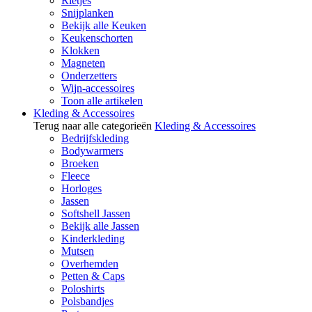
Rietjes
Snijplanken
Bekijk alle Keuken
Keukenschorten
Klokken
Magneten
Onderzetters
Wijn-accessoires
Toon alle artikelen
Kleding & Accessoires
Terug naar alle categorieën
Kleding & Accessoires
Bedrijfskleding
Bodywarmers
Broeken
Fleece
Horloges
Jassen
Softshell Jassen
Bekijk alle Jassen
Kinderkleding
Mutsen
Overhemden
Petten & Caps
Poloshirts
Polsbandjes