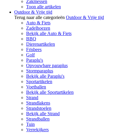
Zakmessen
Toon alle artikelen
Outdoor & Vrije tijd
Terug naar alle categorieën
Outdoor & Vrije tijd
Auto & Fiets
Zadelhoezen
Bekijk alle Auto & Fiets
BBQ
Dierenartikelen
Frisbees
Golf
Paraplu's
Opvouwbare paraplus
Stormparaplus
Bekijk alle Paraplu's
Sportartikelen
Voetballen
Bekijk alle Sportartikelen
Strand
Strandlakens
Strandstoelen
Bekijk alle Strand
Strandballen
Tuin
Verrekijkers