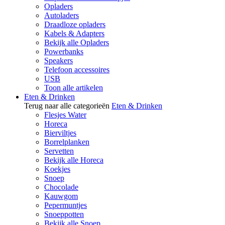
Opladers
Autoladers
Draadloze opladers
Kabels & Adapters
Bekijk alle Opladers
Powerbanks
Speakers
Telefoon accessoires
USB
Toon alle artikelen
Eten & Drinken
Terug naar alle categorieën
Eten & Drinken
Flesjes Water
Horeca
Bierviltjes
Borrelplanken
Servetten
Bekijk alle Horeca
Koekjes
Snoep
Chocolade
Kauwgom
Pepermuntjes
Snoeppotten
Bekijk alle Snoep