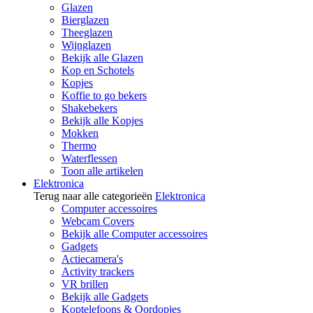
Glazen
Bierglazen
Theeglazen
Wijnglazen
Bekijk alle Glazen
Kop en Schotels
Kopjes
Koffie to go bekers
Shakebekers
Bekijk alle Kopjes
Mokken
Thermo
Waterflessen
Toon alle artikelen
Elektronica
Terug naar alle categorieën
Elektronica
Computer accessoires
Webcam Covers
Bekijk alle Computer accessoires
Gadgets
Actiecamera's
Activity trackers
VR brillen
Bekijk alle Gadgets
Koptelefoons & Oordopjes