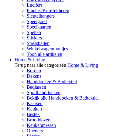
Lucifers
Pluche-/Knuffeldieren
Sleutelhangers
Speelgoed
Speelkaarten
Spellen
Stickers
Stressballen
Winkelwagenmuntjes
Toon alle artikelen
Home & Living
Terug naar alle categorieën
Home & Living
Borden
Dekens
Handdoeken & Badtextiel
Badjassen
Sporthanddoeken
Bekijk alle Handdoeken & Badtextiel
Kaarsen
Keuken
Bestek
Brooddozen
Keukenmessen
Openers