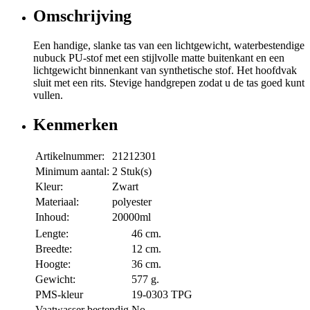
Omschrijving
Een handige, slanke tas van een lichtgewicht, waterbestendige
nubuck PU-stof met een stijlvolle matte buitenkant en een
lichtgewicht binnenkant van synthetische stof. Het hoofdvak
sluit met een rits. Stevige handgrepen zodat u de tas goed kunt
vullen.
Kenmerken
Artikelnummer:
21212301
Minimum aantal:
2 Stuk(s)
Kleur:
Zwart
Materiaal:
polyester
Inhoud:
20000ml
Lengte:
46 cm.
Breedte:
12 cm.
Hoogte:
36 cm.
Gewicht:
577 g.
PMS-kleur
19-0303 TPG
Vaatwasser bestendig
No