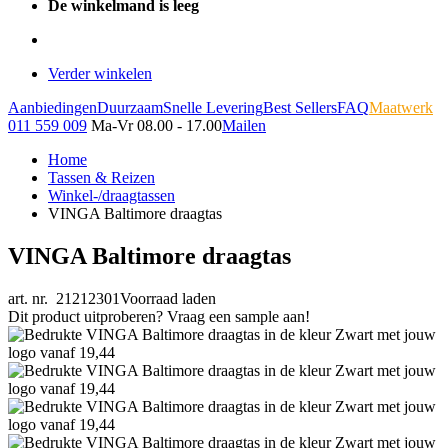
De winkelmand is leeg
Verder winkelen
Aanbiedingen
Duurzaam
Snelle Levering
Best Sellers
FAQ
Maatwerk
011 559 009
Ma-Vr 08.00 - 17.00
Mailen
Home
Tassen & Reizen
Winkel-/draagtassen
VINGA Baltimore draagtas
VINGA Baltimore draagtas
art. nr. 21212301
Voorraad laden
Dit product uitproberen? Vraag een sample aan!