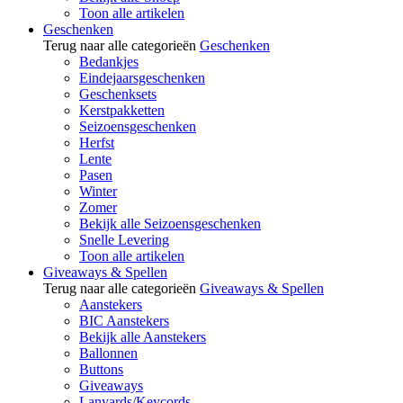
Toon alle artikelen
Geschenken
Terug naar alle categorieën
Geschenken
Bedankjes
Eindejaarsgeschenken
Geschenksets
Kerstpakketten
Seizoensgeschenken
Herfst
Lente
Pasen
Winter
Zomer
Bekijk alle Seizoensgeschenken
Snelle Levering
Toon alle artikelen
Giveaways & Spellen
Terug naar alle categorieën
Giveaways & Spellen
Aanstekers
BIC Aanstekers
Bekijk alle Aanstekers
Ballonnen
Buttons
Giveaways
Lanyards/Keycords