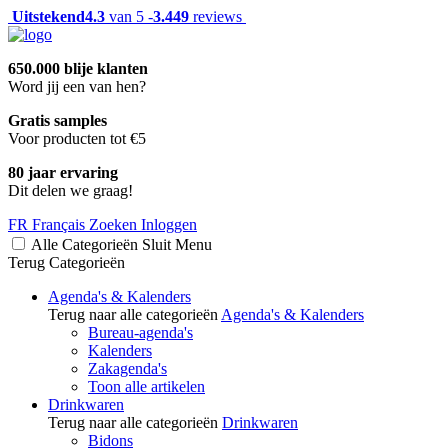
Uitstekend
4.3
van 5 -
3.449
reviews
650.000 blije klanten
Word jij een van hen?
Gratis samples
Voor producten tot €5
80 jaar ervaring
Dit delen we graag!
FR
Français
Zoeken
Inloggen
Alle Categorieën
Sluit
Menu
Terug
Categorieën
Agenda's & Kalenders
Terug naar alle categorieën
Agenda's & Kalenders
Bureau-agenda's
Kalenders
Zakagenda's
Toon alle artikelen
Drinkwaren
Terug naar alle categorieën
Drinkwaren
Bidons