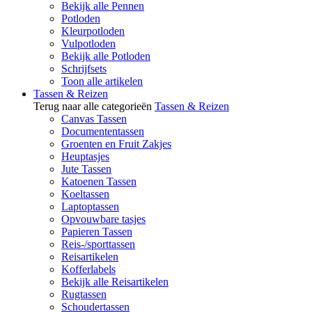
Bekijk alle Pennen
Potloden
Kleurpotloden
Vulpotloden
Bekijk alle Potloden
Schrijfsets
Toon alle artikelen
Tassen & Reizen
Terug naar alle categorieën
Tassen & Reizen
Canvas Tassen
Documententassen
Groenten en Fruit Zakjes
Heuptasjes
Jute Tassen
Katoenen Tassen
Koeltassen
Laptoptassen
Opvouwbare tasjes
Papieren Tassen
Reis-/sporttassen
Reisartikelen
Kofferlabels
Bekijk alle Reisartikelen
Rugtassen
Schoudertassen