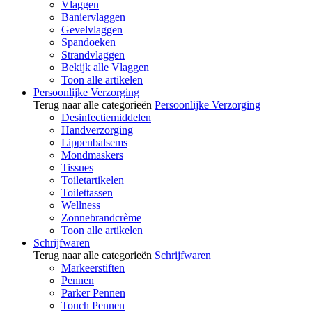
Vlaggen
Baniervlaggen
Gevelvlaggen
Spandoeken
Strandvlaggen
Bekijk alle Vlaggen
Toon alle artikelen
Persoonlijke Verzorging
Terug naar alle categorieën
Persoonlijke Verzorging
Desinfectiemiddelen
Handverzorging
Lippenbalsems
Mondmaskers
Tissues
Toiletartikelen
Toilettassen
Wellness
Zonnebrandcrème
Toon alle artikelen
Schrijfwaren
Terug naar alle categorieën
Schrijfwaren
Markeerstiften
Pennen
Parker Pennen
Touch Pennen