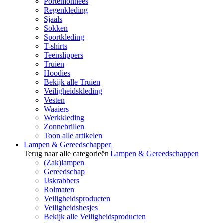
Portemonnees
Regenkleding
Sjaals
Sokken
Sportkleding
T-shirts
Teenslippers
Truien
Hoodies
Bekijk alle Truien
Veiligheidskleding
Vesten
Waaiers
Werkkleding
Zonnebrillen
Toon alle artikelen
Lampen & Gereedschappen
Terug naar alle categorieën
Lampen & Gereedschappen
(Zak)lampen
Gereedschap
IJskrabbers
Rolmaten
Veiligheidsproducten
Veiligheidshesjes
Bekijk alle Veiligheidsproducten