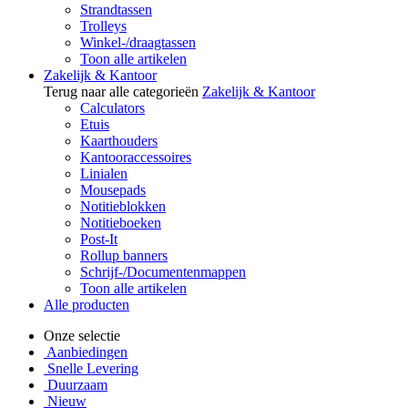
Strandtassen
Trolleys
Winkel-/draagtassen
Toon alle artikelen
Zakelijk & Kantoor
Terug naar alle categorieën
Zakelijk & Kantoor
Calculators
Etuis
Kaarthouders
Kantooraccessoires
Linialen
Mousepads
Notitieblokken
Notitieboeken
Post-It
Rollup banners
Schrijf-/Documentenmappen
Toon alle artikelen
Alle producten
Onze selectie
Aanbiedingen
Snelle Levering
Duurzaam
Nieuw