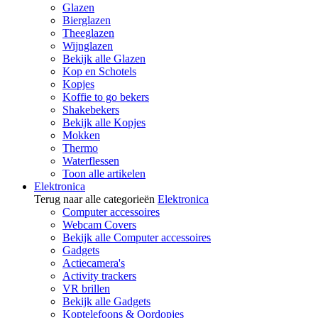
Glazen
Bierglazen
Theeglazen
Wijnglazen
Bekijk alle Glazen
Kop en Schotels
Kopjes
Koffie to go bekers
Shakebekers
Bekijk alle Kopjes
Mokken
Thermo
Waterflessen
Toon alle artikelen
Elektronica
Terug naar alle categorieën
Elektronica
Computer accessoires
Webcam Covers
Bekijk alle Computer accessoires
Gadgets
Actiecamera's
Activity trackers
VR brillen
Bekijk alle Gadgets
Koptelefoons & Oordopjes