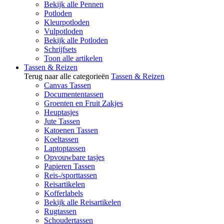
Bekijk alle Pennen
Potloden
Kleurpotloden
Vulpotloden
Bekijk alle Potloden
Schrijfsets
Toon alle artikelen
Tassen & Reizen
Terug naar alle categorieën
Tassen & Reizen
Canvas Tassen
Documententassen
Groenten en Fruit Zakjes
Heuptasjes
Jute Tassen
Katoenen Tassen
Koeltassen
Laptoptassen
Opvouwbare tasjes
Papieren Tassen
Reis-/sporttassen
Reisartikelen
Kofferlabels
Bekijk alle Reisartikelen
Rugtassen
Schoudertassen