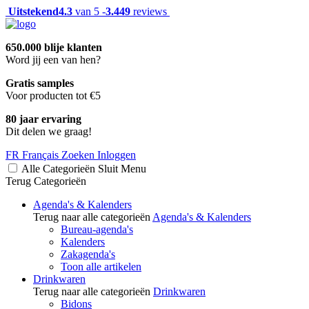
Uitstekend
4.3
van 5 -
3.449
reviews
650.000 blije klanten
Word jij een van hen?
Gratis samples
Voor producten tot €5
80 jaar ervaring
Dit delen we graag!
FR
Français
Zoeken
Inloggen
Alle Categorieën
Sluit
Menu
Terug
Categorieën
Agenda's & Kalenders
Terug naar alle categorieën
Agenda's & Kalenders
Bureau-agenda's
Kalenders
Zakagenda's
Toon alle artikelen
Drinkwaren
Terug naar alle categorieën
Drinkwaren
Bidons