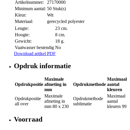
Artikelnummer:
27170000
Minimum aantal:
50 Stuk(s)
Kleur:
Wit
Materiaal:
gerecycled polyester
Lengte:
23 cm.
Hoogte:
8 cm.
Gewicht:
18 g.
Vaatwasser bestendig
No
Download artikel PDF
Opdruk informatie
Maximale
Maximaal
Opdrukpositie
afmeting in
Opdrukmethode
aantal
mm
kleuren
Maximale
Maximaal
Opdrukpositie
Opdrukmethode
afmeting in
aantal
all over
sublimatie
mm
80 x 230
kleuren
99
Voorraad