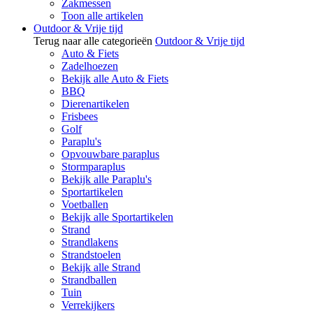
Zakmessen
Toon alle artikelen
Outdoor & Vrije tijd
Terug naar alle categorieën
Outdoor & Vrije tijd
Auto & Fiets
Zadelhoezen
Bekijk alle Auto & Fiets
BBQ
Dierenartikelen
Frisbees
Golf
Paraplu's
Opvouwbare paraplus
Stormparaplus
Bekijk alle Paraplu's
Sportartikelen
Voetballen
Bekijk alle Sportartikelen
Strand
Strandlakens
Strandstoelen
Bekijk alle Strand
Strandballen
Tuin
Verrekijkers