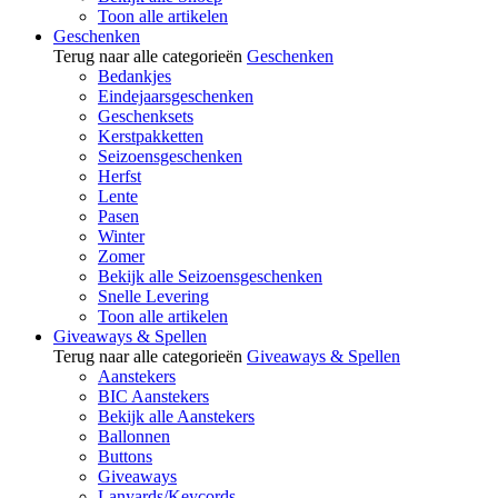
Toon alle artikelen
Geschenken
Terug naar alle categorieën
Geschenken
Bedankjes
Eindejaarsgeschenken
Geschenksets
Kerstpakketten
Seizoensgeschenken
Herfst
Lente
Pasen
Winter
Zomer
Bekijk alle Seizoensgeschenken
Snelle Levering
Toon alle artikelen
Giveaways & Spellen
Terug naar alle categorieën
Giveaways & Spellen
Aanstekers
BIC Aanstekers
Bekijk alle Aanstekers
Ballonnen
Buttons
Giveaways
Lanyards/Keycords