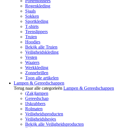
Portemonnees
Regenkleding
Sjaals
Sokken
Sportkleding
T-shirts
Teenslippers
Truien
Hoodies
Bekijk alle Truien
Veiligheidskleding
Vesten
Waaiers
Werkkleding
Zonnebrillen
Toon alle artikelen
Lampen & Gereedschappen
Terug naar alle categorieën
Lampen & Gereedschappen
(Zak)lampen
Gereedschap
IJskrabbers
Rolmaten
Veiligheidsproducten
Veiligheidshesjes
Bekijk alle Veiligheidsproducten