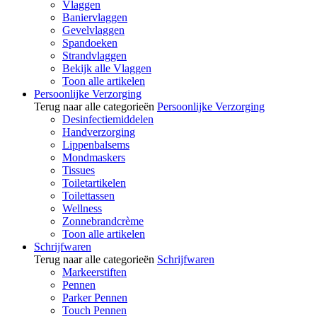
Vlaggen
Baniervlaggen
Gevelvlaggen
Spandoeken
Strandvlaggen
Bekijk alle Vlaggen
Toon alle artikelen
Persoonlijke Verzorging
Terug naar alle categorieën
Persoonlijke Verzorging
Desinfectiemiddelen
Handverzorging
Lippenbalsems
Mondmaskers
Tissues
Toiletartikelen
Toilettassen
Wellness
Zonnebrandcrème
Toon alle artikelen
Schrijfwaren
Terug naar alle categorieën
Schrijfwaren
Markeerstiften
Pennen
Parker Pennen
Touch Pennen