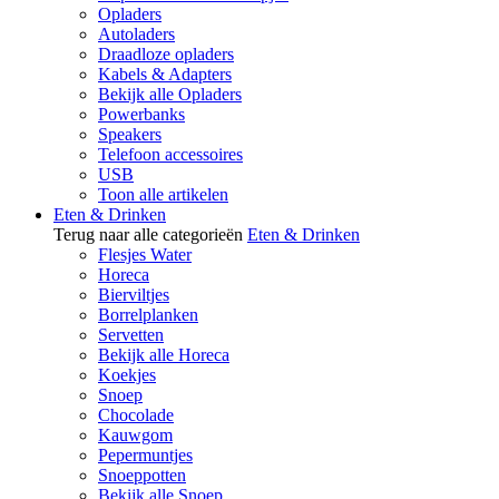
Opladers
Autoladers
Draadloze opladers
Kabels & Adapters
Bekijk alle Opladers
Powerbanks
Speakers
Telefoon accessoires
USB
Toon alle artikelen
Eten & Drinken
Terug naar alle categorieën
Eten & Drinken
Flesjes Water
Horeca
Bierviltjes
Borrelplanken
Servetten
Bekijk alle Horeca
Koekjes
Snoep
Chocolade
Kauwgom
Pepermuntjes
Snoeppotten
Bekijk alle Snoep