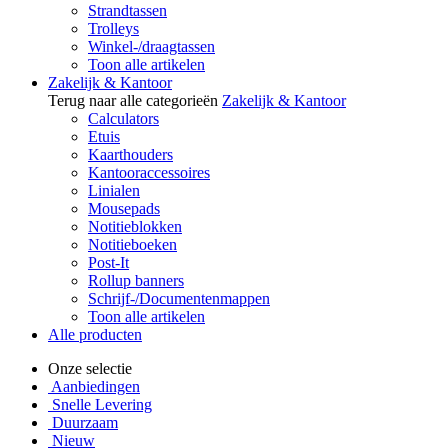
Strandtassen
Trolleys
Winkel-/draagtassen
Toon alle artikelen
Zakelijk & Kantoor
Terug naar alle categorieën
Zakelijk & Kantoor
Calculators
Etuis
Kaarthouders
Kantooraccessoires
Linialen
Mousepads
Notitieblokken
Notitieboeken
Post-It
Rollup banners
Schrijf-/Documentenmappen
Toon alle artikelen
Alle producten
Onze selectie
Aanbiedingen
Snelle Levering
Duurzaam
Nieuw