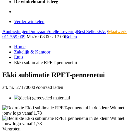
De winkelmand is leeg
Verder winkelen
Aanbiedingen
Duurzaam
Snelle Levering
Best Sellers
FAQ
Maatwerk
011 559 009
Ma-Vr 08.00 - 17.00
Bellen
Home
Zakelijk & Kantoor
Etuis
Ekki sublimatie RPET-pennenetui
Ekki sublimatie RPET-pennenetui
art. nr. 27170000
Voorraad laden
(deels) gerecycled materiaal
Vergroten