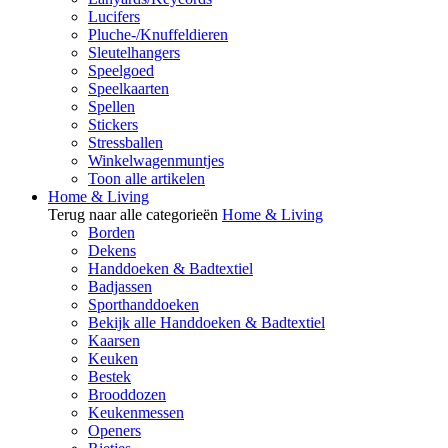
Lucifers
Pluche-/Knuffeldieren
Sleutelhangers
Speelgoed
Speelkaarten
Spellen
Stickers
Stressballen
Winkelwagenmuntjes
Toon alle artikelen
Home & Living
Terug naar alle categorieën
Home & Living
Borden
Dekens
Handdoeken & Badtextiel
Badjassen
Sporthanddoeken
Bekijk alle Handdoeken & Badtextiel
Kaarsen
Keuken
Bestek
Brooddozen
Keukenmessen
Openers