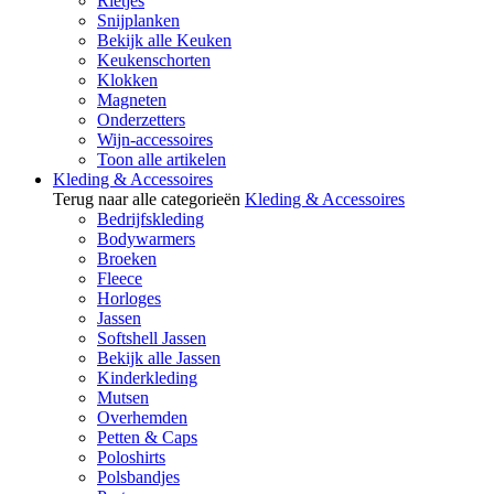
Rietjes
Snijplanken
Bekijk alle Keuken
Keukenschorten
Klokken
Magneten
Onderzetters
Wijn-accessoires
Toon alle artikelen
Kleding & Accessoires
Terug naar alle categorieën
Kleding & Accessoires
Bedrijfskleding
Bodywarmers
Broeken
Fleece
Horloges
Jassen
Softshell Jassen
Bekijk alle Jassen
Kinderkleding
Mutsen
Overhemden
Petten & Caps
Poloshirts
Polsbandjes