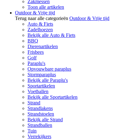
Zakmessen
Toon alle artikelen
Outdoor & Vrije tijd
Terug naar alle categorieën
Outdoor & Vrije tijd
Auto & Fiets
Zadelhoezen
Bekijk alle Auto & Fiets
BBQ
Dierenartikelen
Frisbees
Golf
Paraplu's
Opvouwbare paraplus
Stormparaplus
Bekijk alle Paraplu's
Sportartikelen
Voetballen
Bekijk alle Sportartikelen
Strand
Strandlakens
Strandstoelen
Bekijk alle Strand
Strandballen
Tuin
Verrekijkers