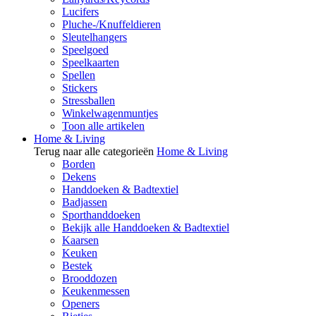
Lucifers
Pluche-/Knuffeldieren
Sleutelhangers
Speelgoed
Speelkaarten
Spellen
Stickers
Stressballen
Winkelwagenmuntjes
Toon alle artikelen
Home & Living
Terug naar alle categorieën
Home & Living
Borden
Dekens
Handdoeken & Badtextiel
Badjassen
Sporthanddoeken
Bekijk alle Handdoeken & Badtextiel
Kaarsen
Keuken
Bestek
Brooddozen
Keukenmessen
Openers