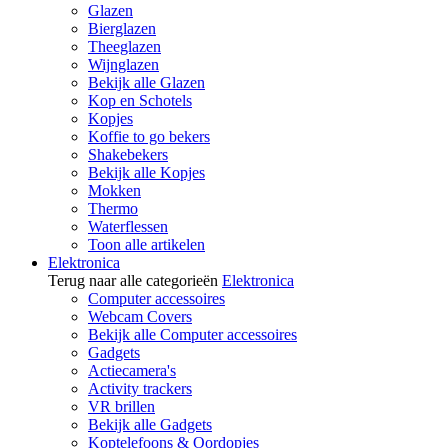
Glazen
Bierglazen
Theeglazen
Wijnglazen
Bekijk alle Glazen
Kop en Schotels
Kopjes
Koffie to go bekers
Shakebekers
Bekijk alle Kopjes
Mokken
Thermo
Waterflessen
Toon alle artikelen
Elektronica
Terug naar alle categorieën
Elektronica
Computer accessoires
Webcam Covers
Bekijk alle Computer accessoires
Gadgets
Actiecamera's
Activity trackers
VR brillen
Bekijk alle Gadgets
Koptelefoons & Oordopjes