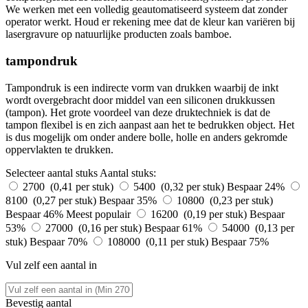
We werken met een volledig geautomatiseerd systeem dat zonder
operator werkt. Houd er rekening mee dat de kleur kan variëren bij
lasergravure op natuurlijke producten zoals bamboe.
tampondruk
Tampondruk is een indirecte vorm van drukken waarbij de inkt
wordt overgebracht door middel van een siliconen drukkussen
(tampon). Het grote voordeel van deze druktechniek is dat de
tampon flexibel is en zich aanpast aan het te bedrukken object. Het
is dus mogelijk om onder andere bolle, holle en anders gekromde
oppervlakten te drukken.
Selecteer aantal stuks
Aantal stuks:
2700 (0,41 per stuk)
5400 (0,32 per stuk)
Bespaar 24%
8100 (0,27 per stuk)
Bespaar 35%
10800 (0,23 per stuk)
Bespaar 46%
Meest populair
16200 (0,19 per stuk)
Bespaar
53%
27000 (0,16 per stuk)
Bespaar 61%
54000 (0,13 per
stuk)
Bespaar 70%
108000 (0,11 per stuk)
Bespaar 75%
Vul zelf een aantal in
Bevestig aantal