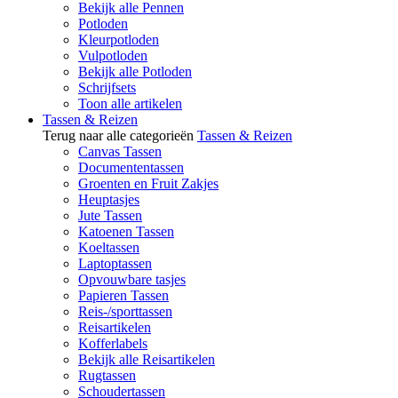
Bekijk alle Pennen
Potloden
Kleurpotloden
Vulpotloden
Bekijk alle Potloden
Schrijfsets
Toon alle artikelen
Tassen & Reizen
Terug naar alle categorieën
Tassen & Reizen
Canvas Tassen
Documententassen
Groenten en Fruit Zakjes
Heuptasjes
Jute Tassen
Katoenen Tassen
Koeltassen
Laptoptassen
Opvouwbare tasjes
Papieren Tassen
Reis-/sporttassen
Reisartikelen
Kofferlabels
Bekijk alle Reisartikelen
Rugtassen
Schoudertassen