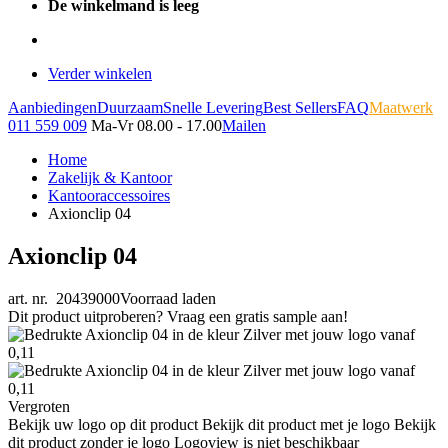
De winkelmand is leeg
Verder winkelen
Aanbiedingen
Duurzaam
Snelle Levering
Best Sellers
FAQ
Maatwerk
011 559 009
Ma-Vr 08.00 - 17.00
Mailen
Home
Zakelijk & Kantoor
Kantooraccessoires
Axionclip 04
Axionclip 04
art. nr. 20439000
Voorraad laden
Dit product uitproberen? Vraag een gratis sample aan!
Vergroten
Bekijk uw logo op dit product
Bekijk dit product met je logo
Bekijk
dit product zonder je logo
Logoview is niet beschikbaar