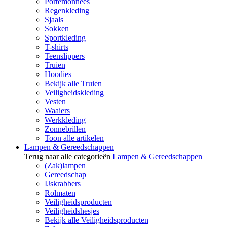
Portemonnees
Regenkleding
Sjaals
Sokken
Sportkleding
T-shirts
Teenslippers
Truien
Hoodies
Bekijk alle Truien
Veiligheidskleding
Vesten
Waaiers
Werkkleding
Zonnebrillen
Toon alle artikelen
Lampen & Gereedschappen
Terug naar alle categorieën
Lampen & Gereedschappen
(Zak)lampen
Gereedschap
IJskrabbers
Rolmaten
Veiligheidsproducten
Veiligheidshesjes
Bekijk alle Veiligheidsproducten