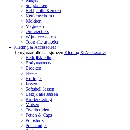
Rietjes
Snijplanken
Bekijk alle Keuken
Keukenschorten
Klokken
Magneten
Onderzetters
Wijn-accessoires
Toon alle artikelen
Kleding & Accessoires
Terug naar alle categorieën
Kleding & Accessoires
Bedrijfskleding
Bodywarmers
Broeken
Fleece
Horloges
Jassen
Softshell Jassen
Bekijk alle Jassen
Kinderkleding
Mutsen
Overhemden
Petten & Caps
Poloshirts
Polsbandjes