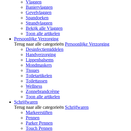
Vlaggen
Baniervlaggen
Gevelvlaggen
Spandoeken
Strandvlaggen
Bekijk alle Vlaggen
Toon alle artikelen
Persoonlijke Verzorging
Terug naar alle categorieën
Persoonlijke Verzorging
Desinfectiemiddelen
Handverzorging
Lippenbalsems
Mondmaskers
Tissues
Toiletartikelen
Toilettassen
Wellness
Zonnebrandcrème
Toon alle artikelen
Schrijfwaren
Terug naar alle categorieën
Schrijfwaren
Markeerstiften
Pennen
Parker Pennen
Touch Pennen