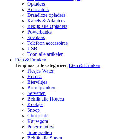
Opladers
Autoladers
Draadloze opladers
Kabels & Adapters
Bekijk alle Opladers
Powerbanks
Speakers
Telefoon accessoires
USB
Toon alle artikelen
Eten & Drinken
Terug naar alle categorieën
Eten & Drinken
Flesjes Water
Horeca
Bierviltjes
Borrelplanken
Servetten
Bekijk alle Horeca
Koekjes
Snoep
Chocolade
Kauwgom
Pepermuntjes
Snoeppotten
Bekijk alle Snoep