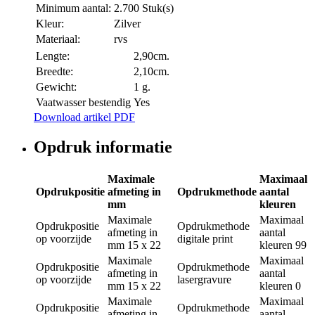
Minimum aantal:
2.700 Stuk(s)
Kleur:
Zilver
Materiaal:
rvs
Lengte:
2,90cm.
Breedte:
2,10cm.
Gewicht:
1 g.
Vaatwasser bestendig
Yes
Download artikel PDF
Opdruk informatie
Maximale
Maximaal
Opdrukpositie
afmeting in
Opdrukmethode
aantal
mm
kleuren
Maximale
Maximaal
Opdrukpositie
Opdrukmethode
afmeting in
aantal
op voorzijde
digitale print
mm
15 x 22
kleuren
99
Maximale
Maximaal
Opdrukpositie
Opdrukmethode
afmeting in
aantal
op voorzijde
lasergravure
mm
15 x 22
kleuren
0
Maximale
Maximaal
Opdrukpositie
Opdrukmethode
afmeting in
aantal