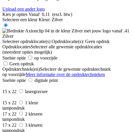
Upload een ander logo
Kies je opties
Vanaf
0,11
(excl. btw)
Selecteer een kleur
Kleur:
Zilver
Zilver
Selecteer opdruklocatie(s)
Opdruklocatie(s):
Geen opdruk
Opdruklocaties
Selecteer alle gewenste opdruklocaties
(meerdere opties mogelijk)
Snelste optie
op voorzijde
Geen opdruk
Opdruktechniek(en)
Selecteer de gewenste opdruktechniek
op voorzijde
Meer informatie over de opdruktechnieken
Snelste optie
digitale print
15 x 22
lasergravure
15 x 22
1 kleur
tampondruk
17 x 22
2 kleuren
tampondruk
17 x 22
3 kleuren
tampondruk