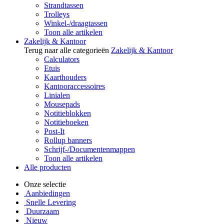
Strandtassen
Trolleys
Winkel-/draagtassen
Toon alle artikelen
Zakelijk & Kantoor
Terug naar alle categorieën
Zakelijk & Kantoor
Calculators
Etuis
Kaarthouders
Kantooraccessoires
Linialen
Mousepads
Notitieblokken
Notitieboeken
Post-It
Rollup banners
Schrijf-/Documentenmappen
Toon alle artikelen
Alle producten
Onze selectie
Aanbiedingen
Snelle Levering
Duurzaam
Nieuw