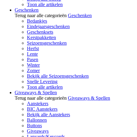
Toon alle artikelen
Geschenken
Terug naar alle categorieën
Geschenken
Bedankjes
Eindejaarsgeschenken
Geschenksets
Kerstpakketten
Seizoensgeschenken
Herfst
Lente
Pasen
Winter
Zomer
Bekijk alle Seizoensgeschenken
Snelle Levering
Toon alle artikelen
Giveaways & Spellen
Terug naar alle categorieën
Giveaways & Spellen
Aanstekers
BIC Aanstekers
Bekijk alle Aanstekers
Ballonnen
Buttons
Giveaways
Lanyards/Keycords