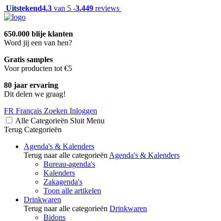
Uitstekend
4.3
van 5 -
3.449
reviews
650.000 blije klanten
Word jij een van hen?
Gratis samples
Voor producten tot €5
80 jaar ervaring
Dit delen we graag!
FR
Français
Zoeken
Inloggen
Alle Categorieën
Sluit
Menu
Terug
Categorieën
Agenda's & Kalenders
Terug naar alle categorieën
Agenda's & Kalenders
Bureau-agenda's
Kalenders
Zakagenda's
Toon alle artikelen
Drinkwaren
Terug naar alle categorieën
Drinkwaren
Bidons