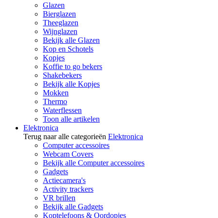
Glazen
Bierglazen
Theeglazen
Wijnglazen
Bekijk alle Glazen
Kop en Schotels
Kopjes
Koffie to go bekers
Shakebekers
Bekijk alle Kopjes
Mokken
Thermo
Waterflessen
Toon alle artikelen
Elektronica
Terug naar alle categorieën
Elektronica
Computer accessoires
Webcam Covers
Bekijk alle Computer accessoires
Gadgets
Actiecamera's
Activity trackers
VR brillen
Bekijk alle Gadgets
Koptelefoons & Oordopjes