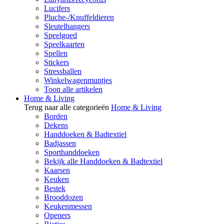
Lucifers
Pluche-/Knuffeldieren
Sleutelhangers
Speelgoed
Speelkaarten
Spellen
Stickers
Stressballen
Winkelwagenmuntjes
Toon alle artikelen
Home & Living
Terug naar alle categorieën
Home & Living
Borden
Dekens
Handdoeken & Badtextiel
Badjassen
Sporthanddoeken
Bekijk alle Handdoeken & Badtextiel
Kaarsen
Keuken
Bestek
Brooddozen
Keukenmessen
Openers