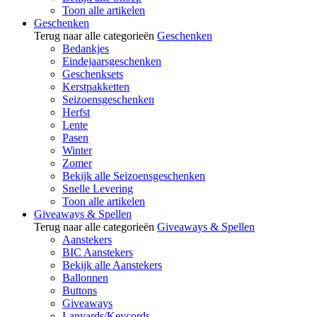
Toon alle artikelen
Geschenken
Terug naar alle categorieën
Geschenken
Bedankjes
Eindejaarsgeschenken
Geschenksets
Kerstpakketten
Seizoensgeschenken
Herfst
Lente
Pasen
Winter
Zomer
Bekijk alle Seizoensgeschenken
Snelle Levering
Toon alle artikelen
Giveaways & Spellen
Terug naar alle categorieën
Giveaways & Spellen
Aanstekers
BIC Aanstekers
Bekijk alle Aanstekers
Ballonnen
Buttons
Giveaways
Lanyards/Keycords