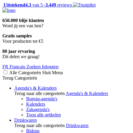
Uitstekend
4.3
van 5 -
3.449
reviews
650.000 blije klanten
Word jij een van hen?
Gratis samples
Voor producten tot €5
80 jaar ervaring
Dit delen we graag!
FR
Français
Zoeken
Inloggen
Alle Categorieën
Sluit
Menu
Terug
Categorieën
Agenda's & Kalenders
Terug naar alle categorieën
Agenda's & Kalenders
Bureau-agenda's
Kalenders
Zakagenda's
Toon alle artikelen
Drinkwaren
Terug naar alle categorieën
Drinkwaren
Bidons