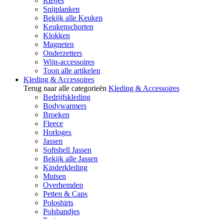
Rietjes
Snijplanken
Bekijk alle Keuken
Keukenschorten
Klokken
Magneten
Onderzetters
Wijn-accessoires
Toon alle artikelen
Kleding & Accessoires
Terug naar alle categorieën
Kleding & Accessoires
Bedrijfskleding
Bodywarmers
Broeken
Fleece
Horloges
Jassen
Softshell Jassen
Bekijk alle Jassen
Kinderkleding
Mutsen
Overhemden
Petten & Caps
Poloshirts
Polsbandjes