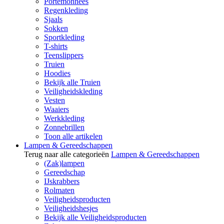
Portemonnees
Regenkleding
Sjaals
Sokken
Sportkleding
T-shirts
Teenslippers
Truien
Hoodies
Bekijk alle Truien
Veiligheidskleding
Vesten
Waaiers
Werkkleding
Zonnebrillen
Toon alle artikelen
Lampen & Gereedschappen
Terug naar alle categorieën
Lampen & Gereedschappen
(Zak)lampen
Gereedschap
IJskrabbers
Rolmaten
Veiligheidsproducten
Veiligheidshesjes
Bekijk alle Veiligheidsproducten