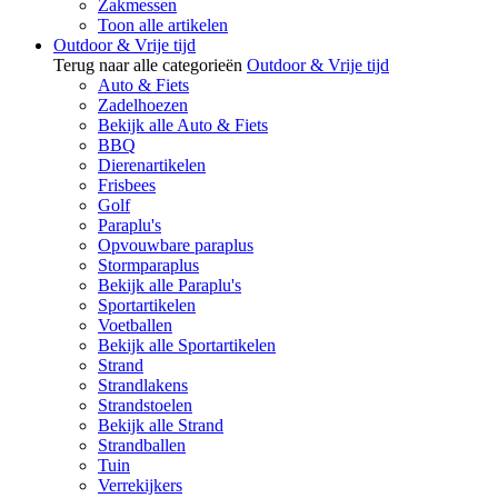
Zakmessen
Toon alle artikelen
Outdoor & Vrije tijd
Terug naar alle categorieën
Outdoor & Vrije tijd
Auto & Fiets
Zadelhoezen
Bekijk alle Auto & Fiets
BBQ
Dierenartikelen
Frisbees
Golf
Paraplu's
Opvouwbare paraplus
Stormparaplus
Bekijk alle Paraplu's
Sportartikelen
Voetballen
Bekijk alle Sportartikelen
Strand
Strandlakens
Strandstoelen
Bekijk alle Strand
Strandballen
Tuin
Verrekijkers