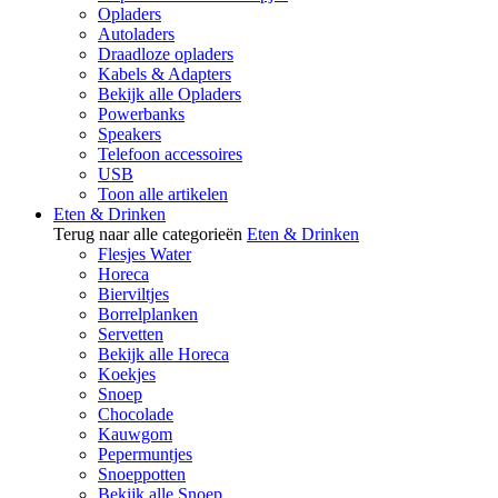
Opladers
Autoladers
Draadloze opladers
Kabels & Adapters
Bekijk alle Opladers
Powerbanks
Speakers
Telefoon accessoires
USB
Toon alle artikelen
Eten & Drinken
Terug naar alle categorieën
Eten & Drinken
Flesjes Water
Horeca
Bierviltjes
Borrelplanken
Servetten
Bekijk alle Horeca
Koekjes
Snoep
Chocolade
Kauwgom
Pepermuntjes
Snoeppotten
Bekijk alle Snoep