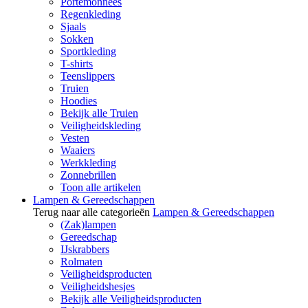
Portemonnees
Regenkleding
Sjaals
Sokken
Sportkleding
T-shirts
Teenslippers
Truien
Hoodies
Bekijk alle Truien
Veiligheidskleding
Vesten
Waaiers
Werkkleding
Zonnebrillen
Toon alle artikelen
Lampen & Gereedschappen
Terug naar alle categorieën
Lampen & Gereedschappen
(Zak)lampen
Gereedschap
IJskrabbers
Rolmaten
Veiligheidsproducten
Veiligheidshesjes
Bekijk alle Veiligheidsproducten