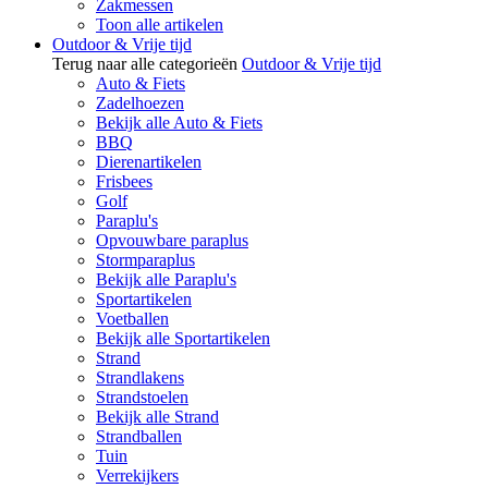
Zakmessen
Toon alle artikelen
Outdoor & Vrije tijd
Terug naar alle categorieën
Outdoor & Vrije tijd
Auto & Fiets
Zadelhoezen
Bekijk alle Auto & Fiets
BBQ
Dierenartikelen
Frisbees
Golf
Paraplu's
Opvouwbare paraplus
Stormparaplus
Bekijk alle Paraplu's
Sportartikelen
Voetballen
Bekijk alle Sportartikelen
Strand
Strandlakens
Strandstoelen
Bekijk alle Strand
Strandballen
Tuin
Verrekijkers