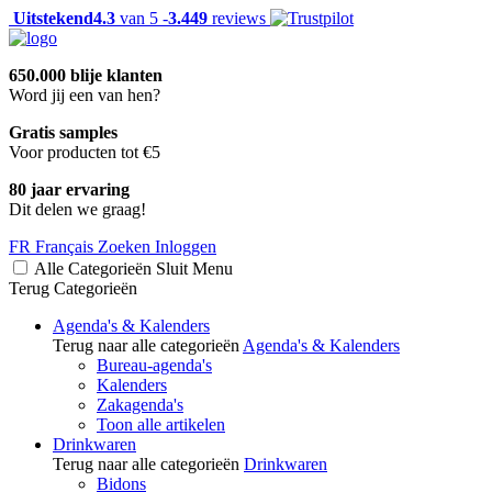
Uitstekend
4.3
van 5 -
3.449
reviews
650.000 blije klanten
Word jij een van hen?
Gratis samples
Voor producten tot €5
80 jaar ervaring
Dit delen we graag!
FR
Français
Zoeken
Inloggen
Alle Categorieën
Sluit
Menu
Terug
Categorieën
Agenda's & Kalenders
Terug naar alle categorieën
Agenda's & Kalenders
Bureau-agenda's
Kalenders
Zakagenda's
Toon alle artikelen
Drinkwaren
Terug naar alle categorieën
Drinkwaren
Bidons