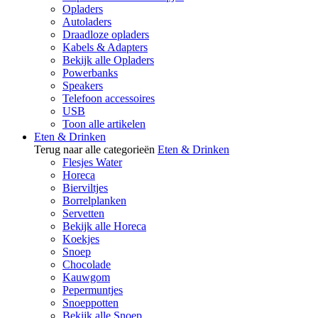
Opladers
Autoladers
Draadloze opladers
Kabels & Adapters
Bekijk alle Opladers
Powerbanks
Speakers
Telefoon accessoires
USB
Toon alle artikelen
Eten & Drinken
Terug naar alle categorieën
Eten & Drinken
Flesjes Water
Horeca
Bierviltjes
Borrelplanken
Servetten
Bekijk alle Horeca
Koekjes
Snoep
Chocolade
Kauwgom
Pepermuntjes
Snoeppotten
Bekijk alle Snoep