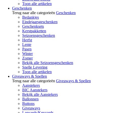
Toon alle artikelen
Geschenken
Terug naar alle categorieën
Geschenken
Bedankjes
Eindejaarsgeschenken
Geschenksets
Kerstpakketten
Seizoensgeschenken
Herfst
Lente
Pasen
Winter
Zomer
Bekijk alle Seizoensgeschenken
Snelle Levering
Toon alle artikelen
Giveaways & Spellen
Terug naar alle categorieën
Giveaways & Spellen
Aanstekers
BIC Aanstekers
Bekijk alle Aanstekers
Ballonnen
Buttons
Giveaways
Lanyards/Keycords