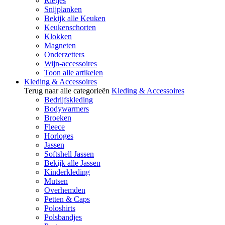
Rietjes
Snijplanken
Bekijk alle Keuken
Keukenschorten
Klokken
Magneten
Onderzetters
Wijn-accessoires
Toon alle artikelen
Kleding & Accessoires
Terug naar alle categorieën
Kleding & Accessoires
Bedrijfskleding
Bodywarmers
Broeken
Fleece
Horloges
Jassen
Softshell Jassen
Bekijk alle Jassen
Kinderkleding
Mutsen
Overhemden
Petten & Caps
Poloshirts
Polsbandjes