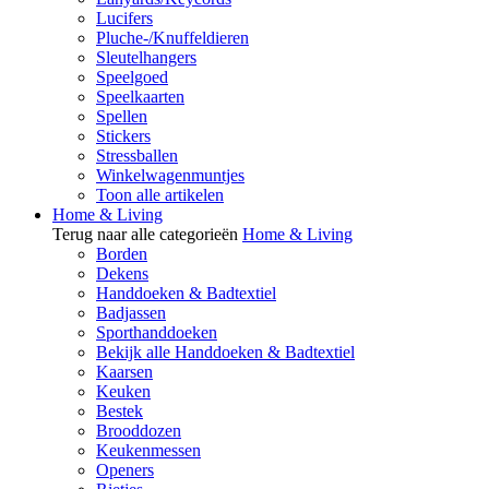
Lucifers
Pluche-/Knuffeldieren
Sleutelhangers
Speelgoed
Speelkaarten
Spellen
Stickers
Stressballen
Winkelwagenmuntjes
Toon alle artikelen
Home & Living
Terug naar alle categorieën
Home & Living
Borden
Dekens
Handdoeken & Badtextiel
Badjassen
Sporthanddoeken
Bekijk alle Handdoeken & Badtextiel
Kaarsen
Keuken
Bestek
Brooddozen
Keukenmessen
Openers