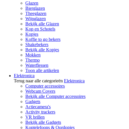
Glazen
Bierglazen
Theeglazen
Wijnglazen
Bekijk alle Glazen
Kop en Schotels
Kopjes
Koffie to go bekers
Shakebekers
Bekijk alle Kopjes
Mokken
Thermo
Waterflessen
Toon alle artikelen
Elektronica
Terug naar alle categorieën
Elektronica
Computer accessoires
Webcam Covers
Bekijk alle Computer accessoires
Gadgets
Actiecamera's
Activity trackers
VR brillen
Bekijk alle Gadgets
Koptelefoons & Oordopjes