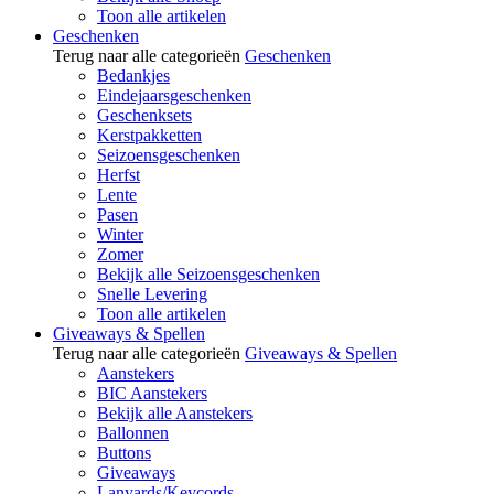
Toon alle artikelen
Geschenken
Terug naar alle categorieën
Geschenken
Bedankjes
Eindejaarsgeschenken
Geschenksets
Kerstpakketten
Seizoensgeschenken
Herfst
Lente
Pasen
Winter
Zomer
Bekijk alle Seizoensgeschenken
Snelle Levering
Toon alle artikelen
Giveaways & Spellen
Terug naar alle categorieën
Giveaways & Spellen
Aanstekers
BIC Aanstekers
Bekijk alle Aanstekers
Ballonnen
Buttons
Giveaways
Lanyards/Keycords