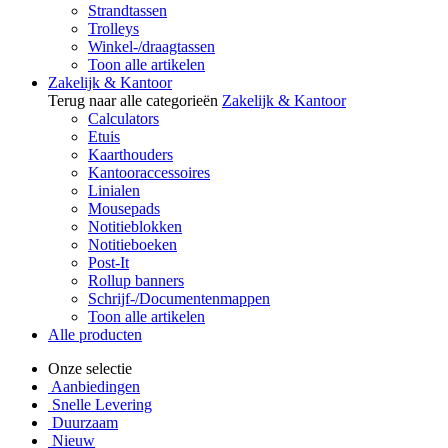
Strandtassen
Trolleys
Winkel-/draagtassen
Toon alle artikelen
Zakelijk & Kantoor
Terug naar alle categorieën
Zakelijk & Kantoor
Calculators
Etuis
Kaarthouders
Kantooraccessoires
Linialen
Mousepads
Notitieblokken
Notitieboeken
Post-It
Rollup banners
Schrijf-/Documentenmappen
Toon alle artikelen
Alle producten
Onze selectie
Aanbiedingen
Snelle Levering
Duurzaam
Nieuw