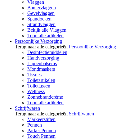
Vlaggen
Baniervlaggen
Gevelvlaggen
Spandoeken
Strandvlaggen
Bekijk alle Vlaggen
Toon alle artikelen
Persoonlijke Verzorging
Terug naar alle categorieën
Persoonlijke Verzorging
Desinfectiemiddelen
Handverzorging
Lippenbalsems
Mondmaskers
Tissues
Toiletartikelen
Toilettassen
Wellness
Zonnebrandcrème
Toon alle artikelen
Schrijfwaren
Terug naar alle categorieën
Schrijfwaren
Markeerstiften
Pennen
Parker Pennen
Touch Pennen