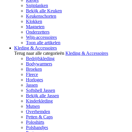
Rietjes
Snijplanken
Bekijk alle Keuken
Keukenschorten
Klokken
Magneten
Onderzetters
Wijn-accessoires
Toon alle artikelen
Kleding & Accessoires
Terug naar alle categorieën
Kleding & Accessoires
Bedrijfskleding
Bodywarmers
Broeken
Fleece
Horloges
Jassen
Softshell Jassen
Bekijk alle Jassen
Kinderkleding
Mutsen
Overhemden
Petten & Caps
Poloshirts
Polsbandjes