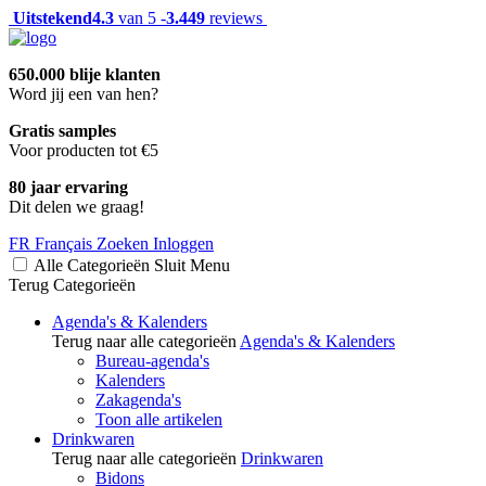
Uitstekend
4.3
van 5 -
3.449
reviews
650.000 blije klanten
Word jij een van hen?
Gratis samples
Voor producten tot €5
80 jaar ervaring
Dit delen we graag!
FR
Français
Zoeken
Inloggen
Alle Categorieën
Sluit
Menu
Terug
Categorieën
Agenda's & Kalenders
Terug naar alle categorieën
Agenda's & Kalenders
Bureau-agenda's
Kalenders
Zakagenda's
Toon alle artikelen
Drinkwaren
Terug naar alle categorieën
Drinkwaren
Bidons