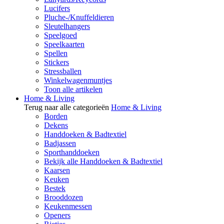
Lucifers
Pluche-/Knuffeldieren
Sleutelhangers
Speelgoed
Speelkaarten
Spellen
Stickers
Stressballen
Winkelwagenmuntjes
Toon alle artikelen
Home & Living
Terug naar alle categorieën
Home & Living
Borden
Dekens
Handdoeken & Badtextiel
Badjassen
Sporthanddoeken
Bekijk alle Handdoeken & Badtextiel
Kaarsen
Keuken
Bestek
Brooddozen
Keukenmessen
Openers