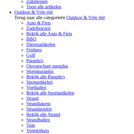
Zakmessen
Toon alle artikelen
Outdoor & Vrije tijd
Terug naar alle categorieën
Outdoor & Vrije tijd
Auto & Fiets
Zadelhoezen
Bekijk alle Auto & Fiets
BBQ
Dierenartikelen
Frisbees
Golf
Paraplu's
Opvouwbare paraplus
Stormparaplus
Bekijk alle Paraplu's
Sportartikelen
Voetballen
Bekijk alle Sportartikelen
Strand
Strandlakens
Strandstoelen
Bekijk alle Strand
Strandballen
Tuin
Verrekijkers