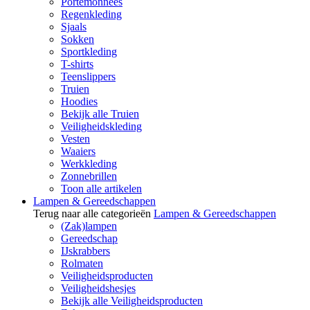
Portemonnees
Regenkleding
Sjaals
Sokken
Sportkleding
T-shirts
Teenslippers
Truien
Hoodies
Bekijk alle Truien
Veiligheidskleding
Vesten
Waaiers
Werkkleding
Zonnebrillen
Toon alle artikelen
Lampen & Gereedschappen
Terug naar alle categorieën
Lampen & Gereedschappen
(Zak)lampen
Gereedschap
IJskrabbers
Rolmaten
Veiligheidsproducten
Veiligheidshesjes
Bekijk alle Veiligheidsproducten