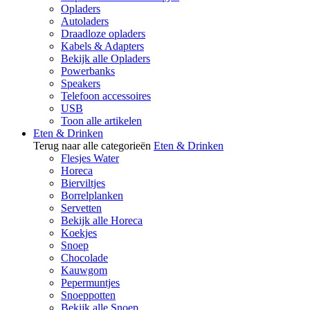
Opladers
Autoladers
Draadloze opladers
Kabels & Adapters
Bekijk alle Opladers
Powerbanks
Speakers
Telefoon accessoires
USB
Toon alle artikelen
Eten & Drinken
Terug naar alle categorieën
Eten & Drinken
Flesjes Water
Horeca
Bierviltjes
Borrelplanken
Servetten
Bekijk alle Horeca
Koekjes
Snoep
Chocolade
Kauwgom
Pepermuntjes
Snoeppotten
Bekijk alle Snoep