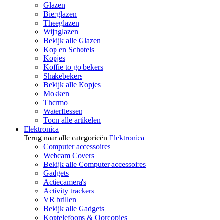
Glazen
Bierglazen
Theeglazen
Wijnglazen
Bekijk alle Glazen
Kop en Schotels
Kopjes
Koffie to go bekers
Shakebekers
Bekijk alle Kopjes
Mokken
Thermo
Waterflessen
Toon alle artikelen
Elektronica
Terug naar alle categorieën
Elektronica
Computer accessoires
Webcam Covers
Bekijk alle Computer accessoires
Gadgets
Actiecamera's
Activity trackers
VR brillen
Bekijk alle Gadgets
Koptelefoons & Oordopjes