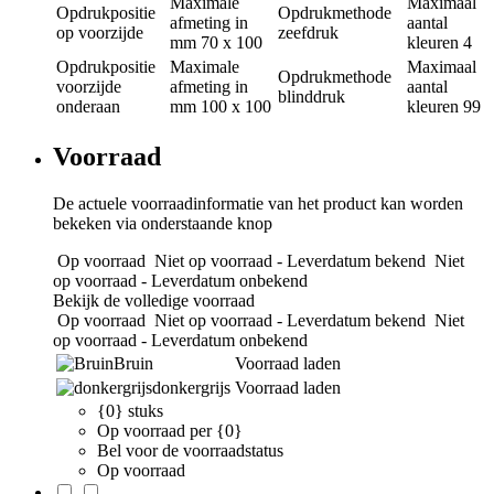
Maximale
Maximaal
Opdrukpositie
Opdrukmethode
afmeting in
aantal
op voorzijde
zeefdruk
mm
70 x 100
kleuren
4
Opdrukpositie
Maximale
Maximaal
Opdrukmethode
voorzijde
afmeting in
aantal
blinddruk
onderaan
mm
100 x 100
kleuren
99
Voorraad
De actuele voorraadinformatie van het product kan worden
bekeken via onderstaande knop
Op voorraad
Niet op voorraad - Leverdatum bekend
Niet
op voorraad - Leverdatum onbekend
Bekijk de volledige voorraad
Op voorraad
Niet op voorraad - Leverdatum bekend
Niet
op voorraad - Leverdatum onbekend
Bruin
Voorraad laden
donkergrijs
Voorraad laden
{0} stuks
Op voorraad per {0}
Bel voor de voorraadstatus
Op voorraad