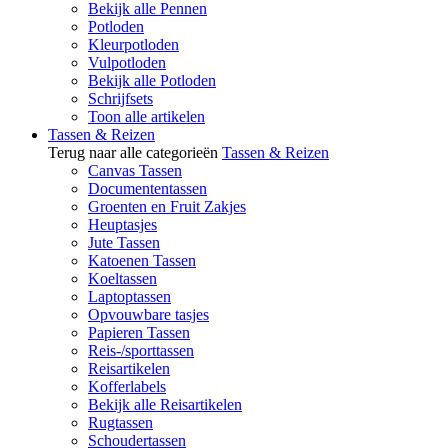
Bekijk alle Pennen
Potloden
Kleurpotloden
Vulpotloden
Bekijk alle Potloden
Schrijfsets
Toon alle artikelen
Tassen & Reizen
Terug naar alle categorieën
Tassen & Reizen
Canvas Tassen
Documententassen
Groenten en Fruit Zakjes
Heuptasjes
Jute Tassen
Katoenen Tassen
Koeltassen
Laptoptassen
Opvouwbare tasjes
Papieren Tassen
Reis-/sporttassen
Reisartikelen
Kofferlabels
Bekijk alle Reisartikelen
Rugtassen
Schoudertassen