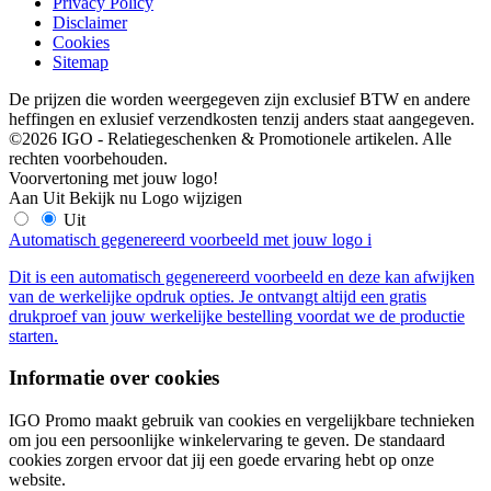
Privacy Policy
Disclaimer
Cookies
Sitemap
De prijzen die worden weergegeven zijn exclusief BTW en andere
heffingen en exlusief verzendkosten tenzij anders staat aangegeven.
©2026 IGO - Relatiegeschenken & Promotionele artikelen. Alle
rechten voorbehouden.
Voorvertoning met jouw logo!
Aan
Uit
Bekijk nu
Logo wijzigen
Uit
Automatisch gegenereerd voorbeeld met jouw logo
i
Dit is een automatisch gegenereerd voorbeeld en deze kan afwijken
van de werkelijke opdruk opties. Je ontvangt altijd een gratis
drukproef van jouw werkelijke bestelling voordat we de productie
starten.
Informatie over cookies
IGO Promo maakt gebruik van cookies en vergelijkbare technieken
om jou een persoonlijke winkelervaring te geven. De standaard
cookies zorgen ervoor dat jij een goede ervaring hebt op onze
website.