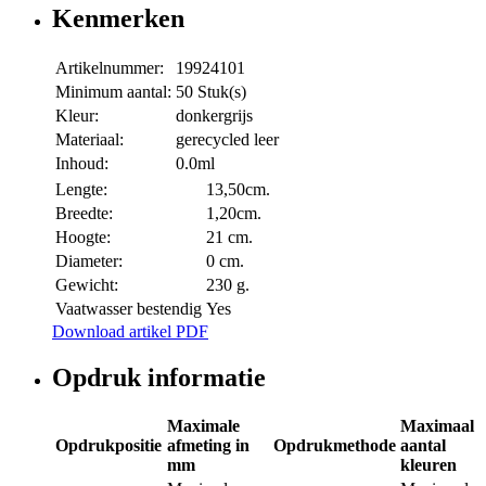
Kenmerken
Artikelnummer:
19924101
Minimum aantal:
50 Stuk(s)
Kleur:
donkergrijs
Materiaal:
gerecycled leer
Inhoud:
0.0ml
Lengte:
13,50cm.
Breedte:
1,20cm.
Hoogte:
21 cm.
Diameter:
0 cm.
Gewicht:
230 g.
Vaatwasser bestendig
Yes
Download artikel PDF
Opdruk informatie
Maximale
Maximaal
Opdrukpositie
afmeting in
Opdrukmethode
aantal
mm
kleuren