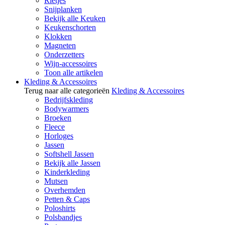
Rietjes
Snijplanken
Bekijk alle Keuken
Keukenschorten
Klokken
Magneten
Onderzetters
Wijn-accessoires
Toon alle artikelen
Kleding & Accessoires
Terug naar alle categorieën
Kleding & Accessoires
Bedrijfskleding
Bodywarmers
Broeken
Fleece
Horloges
Jassen
Softshell Jassen
Bekijk alle Jassen
Kinderkleding
Mutsen
Overhemden
Petten & Caps
Poloshirts
Polsbandjes