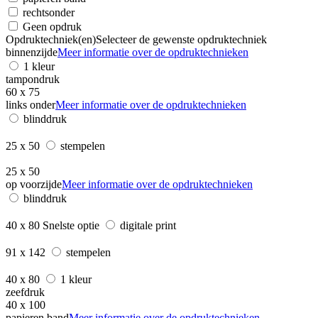
rechtsonder
Geen opdruk
Opdruktechniek(en)
Selecteer de gewenste opdruktechniek
binnenzijde
Meer informatie over de opdruktechnieken
1 kleur
tampondruk
60 x 75
links onder
Meer informatie over de opdruktechnieken
blinddruk
25 x 50
stempelen
25 x 50
op voorzijde
Meer informatie over de opdruktechnieken
blinddruk
40 x 80
Snelste optie
digitale print
91 x 142
stempelen
40 x 80
1 kleur
zeefdruk
40 x 100
papieren band
Meer informatie over de opdruktechnieken