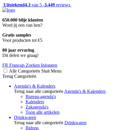
Uitstekend
4.3
van 5 -
3.449
reviews
650.000 blije klanten
Word jij een van hen?
Gratis samples
Voor producten tot €5
80 jaar ervaring
Dit delen we graag!
FR
Français
Zoeken
Inloggen
Alle Categorieën
Sluit
Menu
Terug
Categorieën
Agenda's & Kalenders
Terug naar alle categorieën
Agenda's & Kalenders
Bureau-agenda's
Kalenders
Zakagenda's
Toon alle artikelen
Drinkwaren
Terug naar alle categorieën
Drinkwaren
Bidons