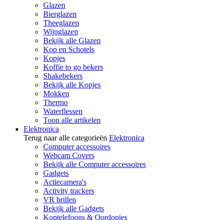
Glazen
Bierglazen
Theeglazen
Wijnglazen
Bekijk alle Glazen
Kop en Schotels
Kopjes
Koffie to go bekers
Shakebekers
Bekijk alle Kopjes
Mokken
Thermo
Waterflessen
Toon alle artikelen
Elektronica
Terug naar alle categorieën
Elektronica
Computer accessoires
Webcam Covers
Bekijk alle Computer accessoires
Gadgets
Actiecamera's
Activity trackers
VR brillen
Bekijk alle Gadgets
Koptelefoons & Oordopjes