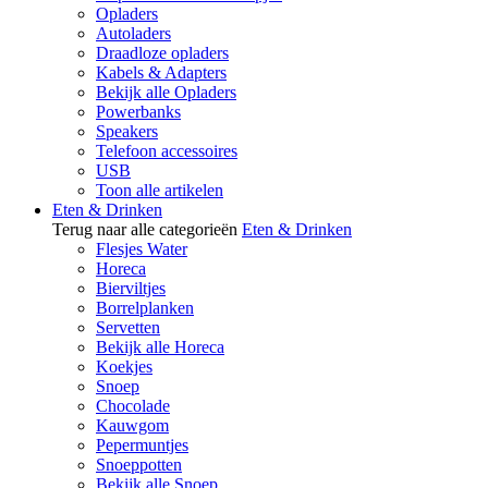
Opladers
Autoladers
Draadloze opladers
Kabels & Adapters
Bekijk alle Opladers
Powerbanks
Speakers
Telefoon accessoires
USB
Toon alle artikelen
Eten & Drinken
Terug naar alle categorieën
Eten & Drinken
Flesjes Water
Horeca
Bierviltjes
Borrelplanken
Servetten
Bekijk alle Horeca
Koekjes
Snoep
Chocolade
Kauwgom
Pepermuntjes
Snoeppotten
Bekijk alle Snoep