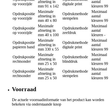
afmeting in
aantal
op voorzijde
digitale print
mm
91 x 142
kleuren
99
Maximale
Maximaal
Opdrukpositie
Opdrukmethode
afmeting in
aantal
op voorzijde
stempelen
mm
40 x 80
kleuren
99
Maximale
Maximaal
Opdrukpositie
Opdrukmethode
afmeting in
aantal
op voorzijde
zeefdruk
mm
40 x 100
kleuren
-
Maximale
Maximaal
Opdrukpositie
Opdrukmethode
afmeting in
aantal
papieren band
digitale print
mm
330 x 55
kleuren
99
Maximale
Maximaal
Opdrukpositie
Opdrukmethode
afmeting in
aantal
rechtsonder
blinddruk
mm
25 x 50
kleuren
99
Maximale
Maximaal
Opdrukpositie
Opdrukmethode
afmeting in
aantal
rechtsonder
stempelen
mm
25 x 50
kleuren
99
Voorraad
De actuele voorraadinformatie van het product kan worden
bekeken via onderstaande knop