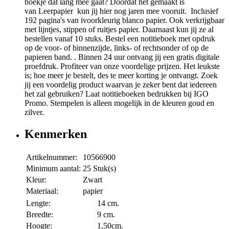
boekje dat lang mee gaat? Doordat het gemaakt is
van Leerpapier kun jij hier nog jaren mee vooruit. Inclusief
192 pagina's van ivoorkleurig blanco papier. Ook verkrijgbaar
met lijntjes, stippen of ruitjes papier. Daarnaast kun jij ze al
bestellen vanaf 10 stuks. Bestel een notitieboek met opdruk
op de voor- of binnenzijde, links- of rechtsonder of op de
papieren band. . Binnen 24 uur ontvang jij een gratis digitale
proefdruk. Profiteer van onze voordelige prijzen. Het leukste
is; hoe meer je bestelt, des te meer korting je ontvangt. Zoek
jij een voordelig product waarvan je zeker bent dat iedereen
het zal gebruiken? Laat notitieboeken bedrukken bij IGO
Promo. Stempelen is alleen mogelijk in de kleuren goud en
zilver.
Kenmerken
Artikelnummer:
10566900
Minimum aantal:
25 Stuk(s)
Kleur:
Zwart
Materiaal:
papier
Lengte:
14 cm.
Breedte:
9 cm.
Hoogte:
1,50cm.