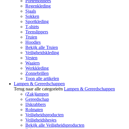
Portemonnees
Regenkleding
Sjaals
Sokken
Sportkleding
T-shirts
Teenslippers
Truien
Hoodies
Bekijk alle Truien
Veiligheidskleding
Vesten
Waaiers
Werkkleding
Zonnebrillen
Toon alle artikelen
Lampen & Gereedschappen
Terug naar alle categorieën
Lampen & Gereedschappen
(Zak)lampen
Gereedschap
IJskrabbers
Rolmaten
Veiligheidsproducten
Veiligheidshesjes
Bekijk alle Veiligheidsproducten