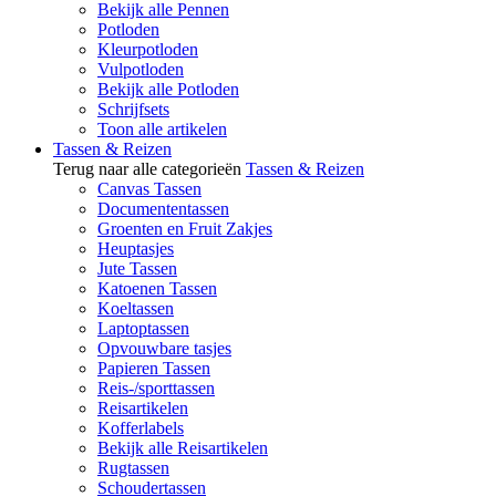
Bekijk alle Pennen
Potloden
Kleurpotloden
Vulpotloden
Bekijk alle Potloden
Schrijfsets
Toon alle artikelen
Tassen & Reizen
Terug naar alle categorieën
Tassen & Reizen
Canvas Tassen
Documententassen
Groenten en Fruit Zakjes
Heuptasjes
Jute Tassen
Katoenen Tassen
Koeltassen
Laptoptassen
Opvouwbare tasjes
Papieren Tassen
Reis-/sporttassen
Reisartikelen
Kofferlabels
Bekijk alle Reisartikelen
Rugtassen
Schoudertassen