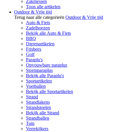
Zakmessen
Toon alle artikelen
Outdoor & Vrije tijd
Terug naar alle categorieën
Outdoor & Vrije tijd
Auto & Fiets
Zadelhoezen
Bekijk alle Auto & Fiets
BBQ
Dierenartikelen
Frisbees
Golf
Paraplu's
Opvouwbare paraplus
Stormparaplus
Bekijk alle Paraplu's
Sportartikelen
Voetballen
Bekijk alle Sportartikelen
Strand
Strandlakens
Strandstoelen
Bekijk alle Strand
Strandballen
Tuin
Verrekijkers