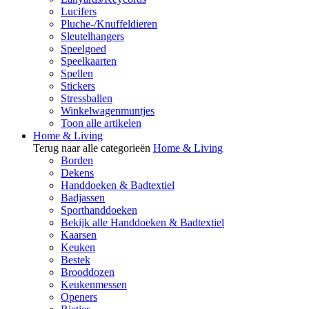
Lucifers
Pluche-/Knuffeldieren
Sleutelhangers
Speelgoed
Speelkaarten
Spellen
Stickers
Stressballen
Winkelwagenmuntjes
Toon alle artikelen
Home & Living
Terug naar alle categorieën
Home & Living
Borden
Dekens
Handdoeken & Badtextiel
Badjassen
Sporthanddoeken
Bekijk alle Handdoeken & Badtextiel
Kaarsen
Keuken
Bestek
Brooddozen
Keukenmessen
Openers