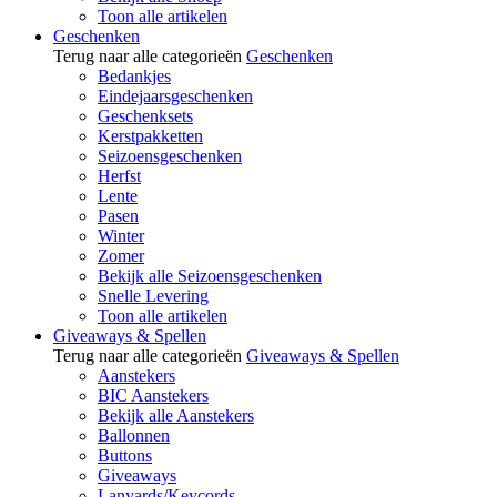
Toon alle artikelen
Geschenken
Terug naar alle categorieën
Geschenken
Bedankjes
Eindejaarsgeschenken
Geschenksets
Kerstpakketten
Seizoensgeschenken
Herfst
Lente
Pasen
Winter
Zomer
Bekijk alle Seizoensgeschenken
Snelle Levering
Toon alle artikelen
Giveaways & Spellen
Terug naar alle categorieën
Giveaways & Spellen
Aanstekers
BIC Aanstekers
Bekijk alle Aanstekers
Ballonnen
Buttons
Giveaways
Lanyards/Keycords