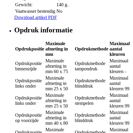
Gewicht:
140 g.
Vaatwasser bestendig
No
Download artikel PDF
Opdruk informatie
Maximale
Maximaal
Opdrukpositie
afmeting in
Opdrukmethode
aantal
mm
kleuren
Maximale
Maximaal
Opdrukpositie
Opdrukmethode
afmeting in
aantal
binnenzijde
tampondruk
mm
60 x 75
kleuren
-
Maximale
Maximaal
Opdrukpositie
Opdrukmethode
afmeting in
aantal
links onder
blinddruk
mm
25 x 50
kleuren
99
Maximale
Maximaal
Opdrukpositie
Opdrukmethode
afmeting in
aantal
links onder
stempelen
mm
25 x 50
kleuren
99
Maximale
Maximaal
Opdrukpositie
Opdrukmethode
afmeting in
aantal
op voorzijde
blinddruk
mm
40 x 80
kleuren
99
Maximale
Maximaal
Opdrukpositie
Opdrukmethode