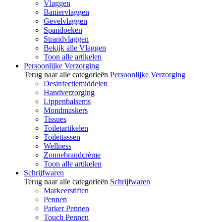
Vlaggen
Baniervlaggen
Gevelvlaggen
Spandoeken
Strandvlaggen
Bekijk alle Vlaggen
Toon alle artikelen
Persoonlijke Verzorging
Terug naar alle categorieën
Persoonlijke Verzorging
Desinfectiemiddelen
Handverzorging
Lippenbalsems
Mondmaskers
Tissues
Toiletartikelen
Toilettassen
Wellness
Zonnebrandcrème
Toon alle artikelen
Schrijfwaren
Terug naar alle categorieën
Schrijfwaren
Markeerstiften
Pennen
Parker Pennen
Touch Pennen