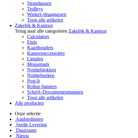
Strandtassen
Trolleys
Winkel-/draagtassen
Toon alle artikelen
Zakelijk & Kantoor
Terug naar alle categorieën
Zakelijk & Kantoor
Calculators
Etuis
Kaarthouders
Kantooraccessoires
Linialen
Mousepads
Notitieblokken
Notitieboeken
Post-It
Rollup banners
Schrijf-/Documentenmappen
Toon alle artikelen
Alle producten
Onze selectie
Aanbiedingen
Snelle Levering
Duurzaam
Nieuw