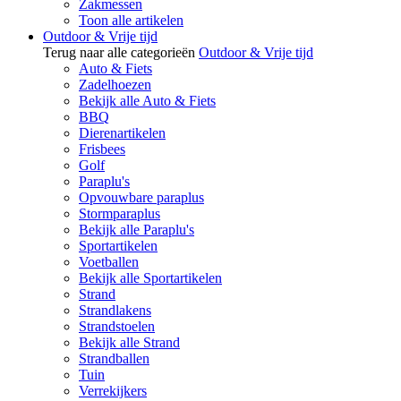
Zakmessen
Toon alle artikelen
Outdoor & Vrije tijd
Terug naar alle categorieën
Outdoor & Vrije tijd
Auto & Fiets
Zadelhoezen
Bekijk alle Auto & Fiets
BBQ
Dierenartikelen
Frisbees
Golf
Paraplu's
Opvouwbare paraplus
Stormparaplus
Bekijk alle Paraplu's
Sportartikelen
Voetballen
Bekijk alle Sportartikelen
Strand
Strandlakens
Strandstoelen
Bekijk alle Strand
Strandballen
Tuin
Verrekijkers