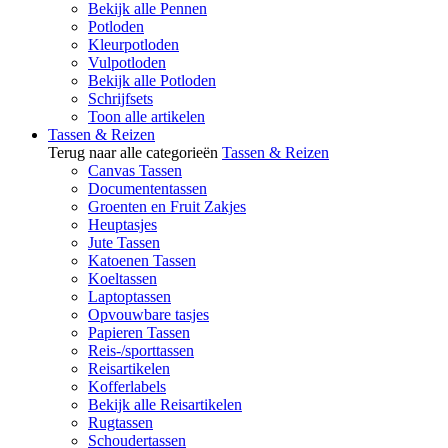
Bekijk alle Pennen
Potloden
Kleurpotloden
Vulpotloden
Bekijk alle Potloden
Schrijfsets
Toon alle artikelen
Tassen & Reizen
Terug naar alle categorieën
Tassen & Reizen
Canvas Tassen
Documententassen
Groenten en Fruit Zakjes
Heuptasjes
Jute Tassen
Katoenen Tassen
Koeltassen
Laptoptassen
Opvouwbare tasjes
Papieren Tassen
Reis-/sporttassen
Reisartikelen
Kofferlabels
Bekijk alle Reisartikelen
Rugtassen
Schoudertassen