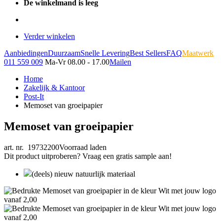
De winkelmand is leeg
Verder winkelen
Aanbiedingen
Duurzaam
Snelle Levering
Best Sellers
FAQ
Maatwerk
011 559 009
Ma-Vr 08.00 - 17.00
Mailen
Home
Zakelijk & Kantoor
Post-It
Memoset van groeipapier
Memoset van groeipapier
art. nr. 19732200
Voorraad laden
Dit product uitproberen? Vraag een gratis sample aan!
(deels) nieuw natuurlijk materiaal