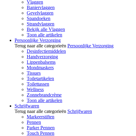
Vlaggen
Baniervlaggen
Gevelvlaggen
Spandoeken
Strandvlaggen
Bekijk alle Vlaggen
Toon alle artikelen
Persoonlijke Verzorging
Terug naar alle categorieën
Persoonlijke Verzorging
Desinfectiemiddelen
Handverzorging
Lippenbalsems
Mondmaskers
Tissues
Toiletartikelen
Toilettassen
Wellness
Zonnebrandcrème
Toon alle artikelen
Schrijfwaren
Terug naar alle categorieën
Schrijfwaren
Markeerstiften
Pennen
Parker Pennen
Touch Pennen