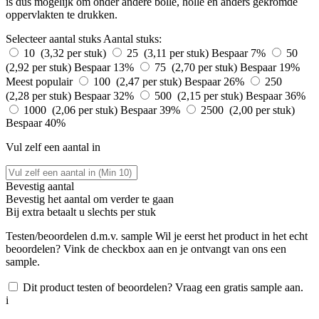
is dus mogelijk om onder andere bolle, holle en anders gekromde
oppervlakten te drukken.
Selecteer aantal stuks
Aantal stuks:
10 (3,32 per stuk)
25 (3,11 per stuk)
Bespaar 7%
50
(2,92 per stuk)
Bespaar 13%
75 (2,70 per stuk)
Bespaar 19%
Meest populair
100 (2,47 per stuk)
Bespaar 26%
250
(2,28 per stuk)
Bespaar 32%
500 (2,15 per stuk)
Bespaar 36%
1000 (2,06 per stuk)
Bespaar 39%
2500 (2,00 per stuk)
Bespaar 40%
Vul zelf een aantal in
Bevestig aantal
Bevestig het aantal om verder te gaan
Bij
extra betaalt u slechts
per stuk
Testen/beoordelen d.m.v. sample
Wil je eerst het product in het echt
beoordelen? Vink de checkbox aan en je ontvangt van ons een
sample.
Dit product testen of beoordelen? Vraag een gratis sample aan.
i