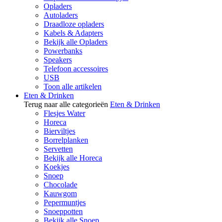
Opladers
Autoladers
Draadloze opladers
Kabels & Adapters
Bekijk alle Opladers
Powerbanks
Speakers
Telefoon accessoires
USB
Toon alle artikelen
Eten & Drinken
Terug naar alle categorieën
Eten & Drinken
Flesjes Water
Horeca
Bierviltjes
Borrelplanken
Servetten
Bekijk alle Horeca
Koekjes
Snoep
Chocolade
Kauwgom
Pepermuntjes
Snoeppotten
Bekijk alle Snoep