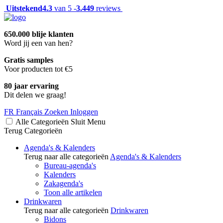
Uitstekend
4.3
van 5 -
3.449
reviews
650.000 blije klanten
Word jij een van hen?
Gratis samples
Voor producten tot €5
80 jaar ervaring
Dit delen we graag!
FR
Français
Zoeken
Inloggen
Alle Categorieën
Sluit
Menu
Terug
Categorieën
Agenda's & Kalenders
Terug naar alle categorieën
Agenda's & Kalenders
Bureau-agenda's
Kalenders
Zakagenda's
Toon alle artikelen
Drinkwaren
Terug naar alle categorieën
Drinkwaren
Bidons