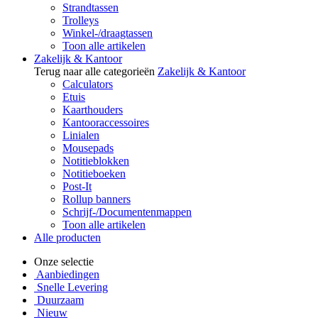
Strandtassen
Trolleys
Winkel-/draagtassen
Toon alle artikelen
Zakelijk & Kantoor
Terug naar alle categorieën
Zakelijk & Kantoor
Calculators
Etuis
Kaarthouders
Kantooraccessoires
Linialen
Mousepads
Notitieblokken
Notitieboeken
Post-It
Rollup banners
Schrijf-/Documentenmappen
Toon alle artikelen
Alle producten
Onze selectie
Aanbiedingen
Snelle Levering
Duurzaam
Nieuw