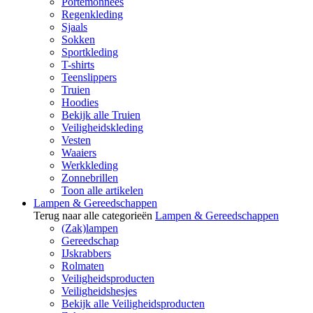
Portemonnees
Regenkleding
Sjaals
Sokken
Sportkleding
T-shirts
Teenslippers
Truien
Hoodies
Bekijk alle Truien
Veiligheidskleding
Vesten
Waaiers
Werkkleding
Zonnebrillen
Toon alle artikelen
Lampen & Gereedschappen
Terug naar alle categorieën
Lampen & Gereedschappen
(Zak)lampen
Gereedschap
IJskrabbers
Rolmaten
Veiligheidsproducten
Veiligheidshesjes
Bekijk alle Veiligheidsproducten