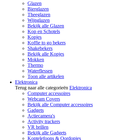
Glazen
Bierglazen
Theeglazen
Wijnglazen
Bekijk alle Glazen
Kop en Schotels
Kopjes
Koffie to go bekers
Shakebekers
Bekijk alle Kopjes
Mokken
Thermo
Waterflessen
Toon alle artikelen
Elektronica
Terug naar alle categorieën
Elektronica
Computer accessoires
Webcam Covers
Bekijk alle Computer accessoires
Gadgets
Actiecamera's
Activity trackers
VR brillen
Bekijk alle Gadgets
Koptelefoons & Oordopjes