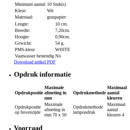
Minimum aantal:
10 Stuk(s)
Kleur:
Wit
Materiaal:
graspapier
Lengte:
10 cm.
Breedte:
7,20cm.
Hoogte:
0,90cm.
Gewicht:
54 g.
PMS-kleur
WHITE
Vaatwasser bestendig
No
Download artikel PDF
Opdruk informatie
Maximale
Maximaal
Opdrukpositie
afmeting in
Opdrukmethode
aantal
mm
kleuren
Maximale
Maximaal
Opdrukpositie
Opdrukmethode
afmeting in
aantal
op bovenzijde
tampondruk
mm
70 x 50
kleuren
4
Voorraad