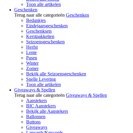
Toon alle artikelen
Geschenken
Terug naar alle categorieën
Geschenken
Bedankjes
Eindejaarsgeschenken
Geschenksets
Kerstpakketten
Seizoensgeschenken
Herfst
Lente
Pasen
Winter
Zomer
Bekijk alle Seizoensgeschenken
Snelle Levering
Toon alle artikelen
Giveaways & Spellen
Terug naar alle categorieën
Giveaways & Spellen
Aanstekers
BIC Aanstekers
Bekijk alle Aanstekers
Ballonnen
Buttons
Giveaways
Lanyards/Keycords