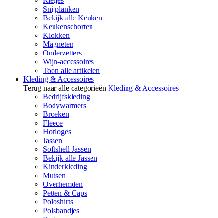
Rietjes
Snijplanken
Bekijk alle Keuken
Keukenschorten
Klokken
Magneten
Onderzetters
Wijn-accessoires
Toon alle artikelen
Kleding & Accessoires
Terug naar alle categorieën
Kleding & Accessoires
Bedrijfskleding
Bodywarmers
Broeken
Fleece
Horloges
Jassen
Softshell Jassen
Bekijk alle Jassen
Kinderkleding
Mutsen
Overhemden
Petten & Caps
Poloshirts
Polsbandjes