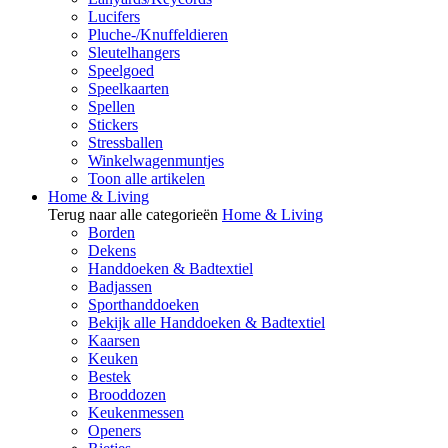
Lucifers
Pluche-/Knuffeldieren
Sleutelhangers
Speelgoed
Speelkaarten
Spellen
Stickers
Stressballen
Winkelwagenmuntjes
Toon alle artikelen
Home & Living
Terug naar alle categorieën
Home & Living
Borden
Dekens
Handdoeken & Badtextiel
Badjassen
Sporthanddoeken
Bekijk alle Handdoeken & Badtextiel
Kaarsen
Keuken
Bestek
Brooddozen
Keukenmessen
Openers