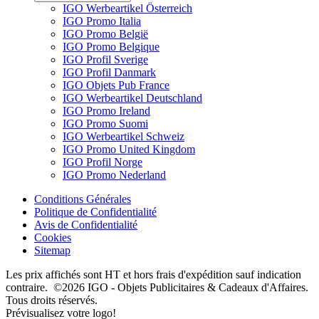
IGO Werbeartikel Österreich
IGO Promo Italia
IGO Promo België
IGO Promo Belgique
IGO Profil Sverige
IGO Profil Danmark
IGO Objets Pub France
IGO Werbeartikel Deutschland
IGO Promo Ireland
IGO Promo Suomi
IGO Werbeartikel Schweiz
IGO Promo United Kingdom
IGO Profil Norge
IGO Promo Nederland
Conditions Générales
Politique de Confidentialité
Avis de Confidentialité
Cookies
Sitemap
Les prix affichés sont HT et hors frais d'expédition sauf indication
contraire. ©2026 IGO - Objets Publicitaires & Cadeaux d'Affaires.
Tous droits réservés.
Prévisualisez votre logo!