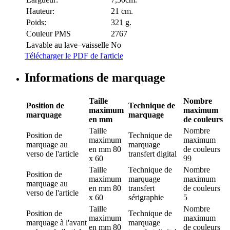
Hauteur:
21 cm.
Poids:
321 g.
Couleur PMS
2767
Lavable au lave–vaisselle
No
Télécharger le PDF de l'article
Informations de marquage
Taille
Nombre
Position de
Technique de
maximum
maximum
marquage
marquage
en mm
de couleurs
Taille
Nombre
Position de
Technique de
maximum
maximum
marquage
au
marquage
en mm
80
de couleurs
verso de l'article
transfert digital
x 60
99
Taille
Technique de
Nombre
Position de
maximum
marquage
maximum
marquage
au
en mm
80
transfert
de couleurs
verso de l'article
x 60
sérigraphie
5
Taille
Nombre
Position de
Technique de
maximum
maximum
marquage
à l'avant
marquage
en mm
80
de couleurs