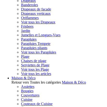
Drapeaux
Banderoles
Drapeaux de facade
Drapeaux verticaux
Oriflammes
Voir tous les Drapeaux
Frisbees
Jardin
Jumelles et Longues-Vues
Parapluies
Parapluies Tempete
Parapluies pliants
Voir tous les Parapluies
Plage
Chaises de plage
Serviettes de Plage
Voir tous les Plage
Voir tous les articles
Maison & Déco
Retour vers Toutes les catégories
Maison & Déco
Assiettes
Bougies
Couvertures
Cuisine
Couteaux de Cuisine