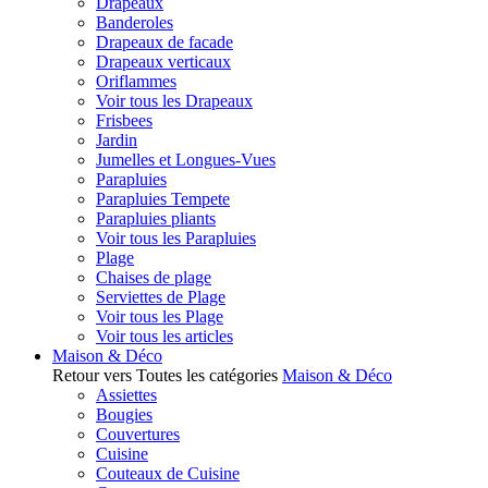
Drapeaux
Banderoles
Drapeaux de facade
Drapeaux verticaux
Oriflammes
Voir tous les Drapeaux
Frisbees
Jardin
Jumelles et Longues-Vues
Parapluies
Parapluies Tempete
Parapluies pliants
Voir tous les Parapluies
Plage
Chaises de plage
Serviettes de Plage
Voir tous les Plage
Voir tous les articles
Maison & Déco
Retour vers Toutes les catégories
Maison & Déco
Assiettes
Bougies
Couvertures
Cuisine
Couteaux de Cuisine