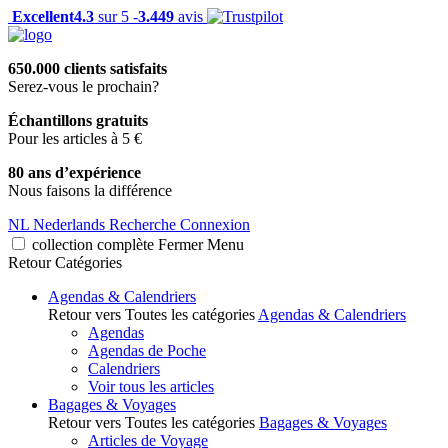
Excellent
4.3
sur 5 -
3.449
avis
650.000 clients satisfaits
Serez-vous le prochain?
Échantillons gratuits
Pour les articles à 5 €
80 ans d’expérience
Nous faisons la différence
NL
Nederlands
Recherche
Connexion
collection complète
Fermer
Menu
Retour
Catégories
Agendas & Calendriers
Retour vers Toutes les catégories
Agendas & Calendriers
Agendas
Agendas de Poche
Calendriers
Voir tous les articles
Bagages & Voyages
Retour vers Toutes les catégories
Bagages & Voyages
Articles de Voyage