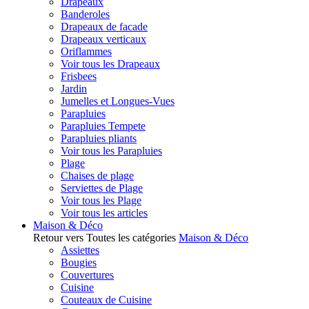
Drapeaux
Banderoles
Drapeaux de facade
Drapeaux verticaux
Oriflammes
Voir tous les Drapeaux
Frisbees
Jardin
Jumelles et Longues-Vues
Parapluies
Parapluies Tempete
Parapluies pliants
Voir tous les Parapluies
Plage
Chaises de plage
Serviettes de Plage
Voir tous les Plage
Voir tous les articles
Maison & Déco
Retour vers Toutes les catégories
Maison & Déco
Assiettes
Bougies
Couvertures
Cuisine
Couteaux de Cuisine