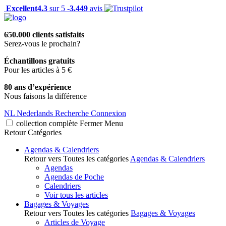
Excellent
4.3
sur 5 -
3.449
avis
650.000 clients satisfaits
Serez-vous le prochain?
Échantillons gratuits
Pour les articles à 5 €
80 ans d’expérience
Nous faisons la différence
NL
Nederlands
Recherche
Connexion
collection complète
Fermer
Menu
Retour
Catégories
Agendas & Calendriers
Retour vers Toutes les catégories
Agendas & Calendriers
Agendas
Agendas de Poche
Calendriers
Voir tous les articles
Bagages & Voyages
Retour vers Toutes les catégories
Bagages & Voyages
Articles de Voyage