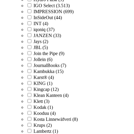
IGO Select (3.513)
IMPRESSION (699)
InSideOut (44)
INT (4)
iqoniq (37)
JANZEN (33)
Jays (2)
JBL (5)
Join the Pipe (9)
Jollein (6)
JournalBooks (7)
Kambukka (15)
Karst® (4)
KING (1)
Kingcap (12)
Klean Kanteen (4)
Klett (3)
Kodak (1)
Kooduu (4)
Kosta Linnewäfveri (8)
Krups (2)
Lambertz (1)