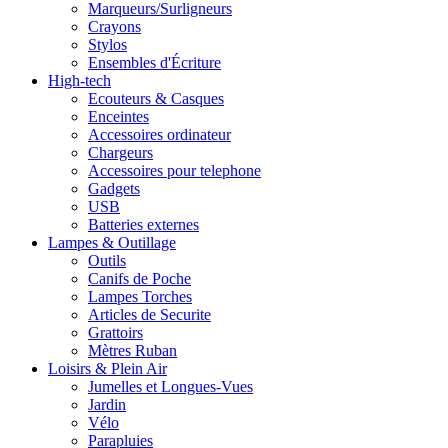
Marqueurs/Surligneurs
Crayons
Stylos
Ensembles d'Écriture
High-tech
Ecouteurs & Casques
Enceintes
Accessoires ordinateur
Chargeurs
Accessoires pour telephone
Gadgets
USB
Batteries externes
Lampes & Outillage
Outils
Canifs de Poche
Lampes Torches
Articles de Securite
Grattoirs
Mètres Ruban
Loisirs & Plein Air
Jumelles et Longues-Vues
Jardin
Vélo
Parapluies