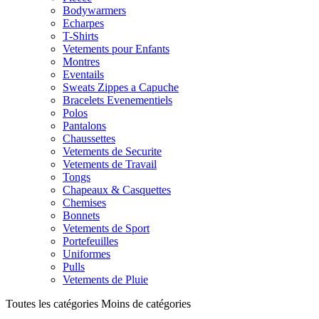
Bodywarmers
Echarpes
T-Shirts
Vetements pour Enfants
Montres
Eventails
Sweats Zippes a Capuche
Bracelets Evenementiels
Polos
Pantalons
Chaussettes
Vetements de Securite
Vetements de Travail
Tongs
Chapeaux & Casquettes
Chemises
Bonnets
Vetements de Sport
Portefeuilles
Uniformes
Pulls
Vetements de Pluie
Toutes les catégories
Moins de catégories