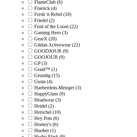
FlameClub (6)
Fraenck (4)
Fresh 'n Rebel (18)
Friedel (2)
Fruit of the Loom (22)
Gaming Hero (3)
GearX (20)
Gildan Activewear (22)
GOODJOUR (9)
GOOJOUR (9)
GP (3)
Graid™ (1)
Grundig (15)
Gusta (4)
Haeberrlein-Metzger (3)
HappyGlass (9)
Headwear (3)
Heidel (2)
Herschel (10)
Hey Pots (6)
Homey's (6)
Huober (1)
Hydro Flask (9)