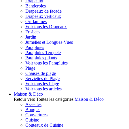
Drapeaux
Banderoles
Drapeaux de facade
Drapeaux verticaux
Oriflammes
Voir tous les Drapeaux
Frisbees
Jardin
Jumelles et Longues-Vues
Parapluies
Parapluies Tempete
Parapluies pliants
Voir tous les Parapluies
Plage
Chaises de plage
Serviettes de Plage
Voir tous les Plage
Voir tous les articles
Maison & Déco
Retour vers Toutes les catégories
Maison & Déco
Assiettes
Bougies
Couvertures
Cuisine
Couteaux de Cuisine