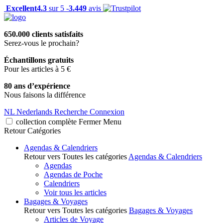
Excellent
4.3
sur 5 -
3.449
avis
650.000 clients satisfaits
Serez-vous le prochain?
Échantillons gratuits
Pour les articles à 5 €
80 ans d’expérience
Nous faisons la différence
NL
Nederlands
Recherche
Connexion
collection complète
Fermer
Menu
Retour
Catégories
Agendas & Calendriers
Retour vers Toutes les catégories
Agendas & Calendriers
Agendas
Agendas de Poche
Calendriers
Voir tous les articles
Bagages & Voyages
Retour vers Toutes les catégories
Bagages & Voyages
Articles de Voyage