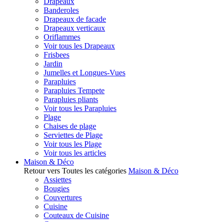
Drapeaux
Banderoles
Drapeaux de facade
Drapeaux verticaux
Oriflammes
Voir tous les Drapeaux
Frisbees
Jardin
Jumelles et Longues-Vues
Parapluies
Parapluies Tempete
Parapluies pliants
Voir tous les Parapluies
Plage
Chaises de plage
Serviettes de Plage
Voir tous les Plage
Voir tous les articles
Maison & Déco
Retour vers Toutes les catégories
Maison & Déco
Assiettes
Bougies
Couvertures
Cuisine
Couteaux de Cuisine