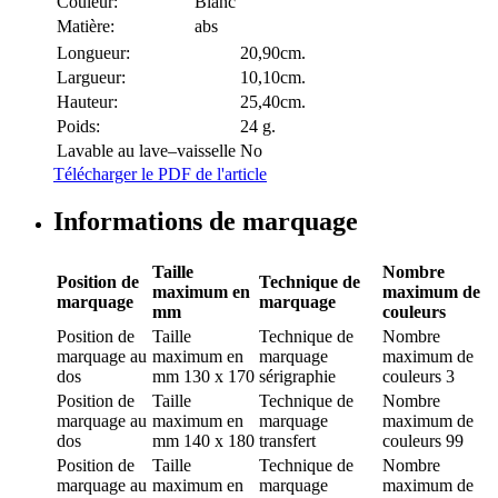
Couleur:
Blanc
Matière:
abs
Longueur:
20,90cm.
Largueur:
10,10cm.
Hauteur:
25,40cm.
Poids:
24 g.
Lavable au lave–vaisselle
No
Télécharger le PDF de l'article
Informations de marquage
Taille
Nombre
Position de
Technique de
maximum en
maximum de
marquage
marquage
mm
couleurs
Position de
Taille
Technique de
Nombre
marquage
au
maximum en
marquage
maximum de
dos
mm
130 x 170
sérigraphie
couleurs
3
Position de
Taille
Technique de
Nombre
marquage
au
maximum en
marquage
maximum de
dos
mm
140 x 180
transfert
couleurs
99
Position de
Taille
Technique de
Nombre
marquage
au
maximum en
marquage
maximum de