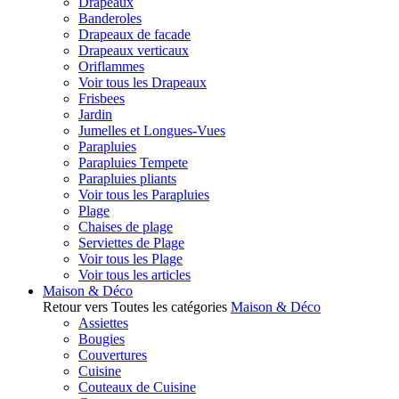
Drapeaux
Banderoles
Drapeaux de facade
Drapeaux verticaux
Oriflammes
Voir tous les Drapeaux
Frisbees
Jardin
Jumelles et Longues-Vues
Parapluies
Parapluies Tempete
Parapluies pliants
Voir tous les Parapluies
Plage
Chaises de plage
Serviettes de Plage
Voir tous les Plage
Voir tous les articles
Maison & Déco
Retour vers Toutes les catégories
Maison & Déco
Assiettes
Bougies
Couvertures
Cuisine
Couteaux de Cuisine