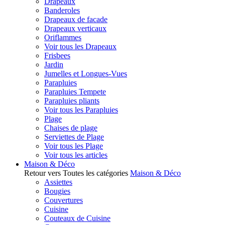
Drapeaux
Banderoles
Drapeaux de facade
Drapeaux verticaux
Oriflammes
Voir tous les Drapeaux
Frisbees
Jardin
Jumelles et Longues-Vues
Parapluies
Parapluies Tempete
Parapluies pliants
Voir tous les Parapluies
Plage
Chaises de plage
Serviettes de Plage
Voir tous les Plage
Voir tous les articles
Maison & Déco
Retour vers Toutes les catégories
Maison & Déco
Assiettes
Bougies
Couvertures
Cuisine
Couteaux de Cuisine