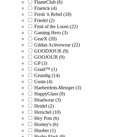
FlameClub (6)
Fraenck (4)
Fresh 'n Rebel (18)
Friedel (2)
Fruit of the Loom (22)
Gaming Hero (3)
GearX (20)
Gildan Activewear (22)
GOODJOUR (9)
GOOJOUR (9)
GP (3)
Graid™ (1)
Grundig (14)
Gusta (4)
Haeberrlein-Metzger (3)
HappyGlass (9)
Headwear (3)
Heidel (2)
Herschel (10)
Hey Pots (6)
Homey's (6)
Huober (1)
Hydro Flask (9)