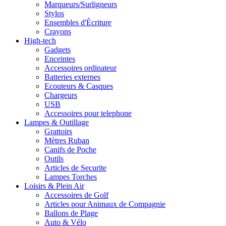
Marqueurs/Surligneurs
Stylos
Ensembles d'Écriture
Crayons
High-tech
Gadgets
Enceintes
Accessoires ordinateur
Batteries externes
Ecouteurs & Casques
Chargeurs
USB
Accessoires pour telephone
Lampes & Outillage
Grattoirs
Mètres Ruban
Canifs de Poche
Outils
Articles de Securite
Lampes Torches
Loisirs & Plein Air
Accessoires de Golf
Articles pour Animaux de Compagnie
Ballons de Plage
Auto & Vélo