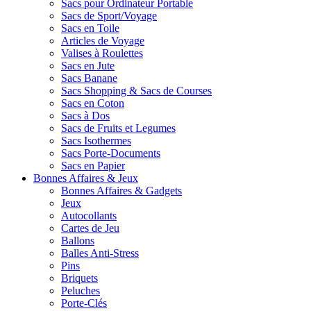
Sacs pour Ordinateur Portable
Sacs de Sport/Voyage
Sacs en Toile
Articles de Voyage
Valises à Roulettes
Sacs en Jute
Sacs Banane
Sacs Shopping & Sacs de Courses
Sacs en Coton
Sacs à Dos
Sacs de Fruits et Legumes
Sacs Isothermes
Sacs Porte-Documents
Sacs en Papier
Bonnes Affaires & Jeux
Bonnes Affaires & Gadgets
Jeux
Autocollants
Cartes de Jeu
Ballons
Balles Anti-Stress
Pins
Briquets
Peluches
Porte-Clés