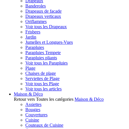
Drapeaux
Banderoles
Drapeaux de facade
Drapeaux verticaux
Oriflammes
Voir tous les Drapeaux
Frisbees
Jardin
Jumelles et Longues-Vues
Parapluies
Parapluies Tempete
Parapluies pliants
Voir tous les Parapluies
Plage
Chaises de plage
Serviettes de Plage
Voir tous les Plage
Voir tous les articles
Maison & Déco
Retour vers Toutes les catégories
Maison & Déco
Assiettes
Bougies
Couvertures
Cuisine
Couteaux de Cuisine