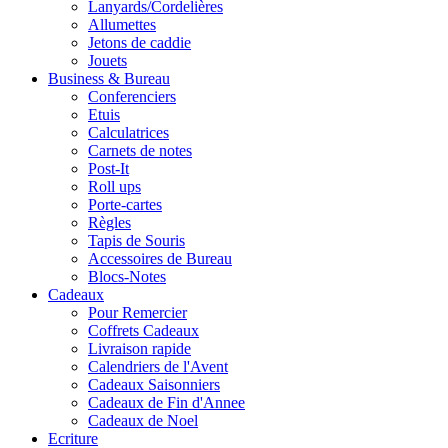
Lanyards/Cordelières
Allumettes
Jetons de caddie
Jouets
Business & Bureau
Conferenciers
Etuis
Calculatrices
Carnets de notes
Post-It
Roll ups
Porte-cartes
Règles
Tapis de Souris
Accessoires de Bureau
Blocs-Notes
Cadeaux
Pour Remercier
Coffrets Cadeaux
Livraison rapide
Calendriers de l'Avent
Cadeaux Saisonniers
Cadeaux de Fin d'Annee
Cadeaux de Noel
Ecriture