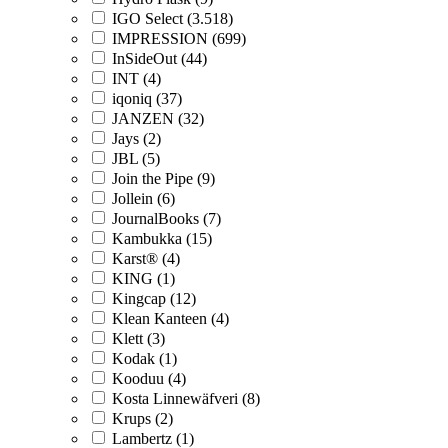
IGO Select (3.518)
IMPRESSION (699)
InSideOut (44)
INT (4)
iqoniq (37)
JANZEN (32)
Jays (2)
JBL (5)
Join the Pipe (9)
Jollein (6)
JournalBooks (7)
Kambukka (15)
Karst® (4)
KING (1)
Kingcap (12)
Klean Kanteen (4)
Klett (3)
Kodak (1)
Kooduu (4)
Kosta Linnewäfveri (8)
Krups (2)
Lambertz (1)