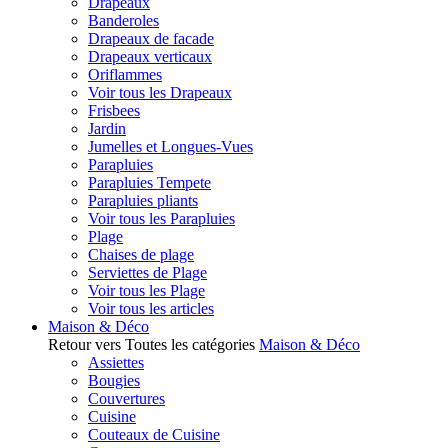
Drapeaux
Banderoles
Drapeaux de facade
Drapeaux verticaux
Oriflammes
Voir tous les Drapeaux
Frisbees
Jardin
Jumelles et Longues-Vues
Parapluies
Parapluies Tempete
Parapluies pliants
Voir tous les Parapluies
Plage
Chaises de plage
Serviettes de Plage
Voir tous les Plage
Voir tous les articles
Maison & Déco
Retour vers Toutes les catégories
Maison & Déco
Assiettes
Bougies
Couvertures
Cuisine
Couteaux de Cuisine