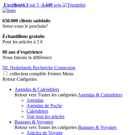
Excellent
4.3
sur 5 -
3.449
avis
650.000 clients satisfaits
Serez-vous le prochain?
Échantillons gratuits
Pour les articles à 5 €
80 ans d’expérience
Nous faisons la différence
NL
Nederlands
Recherche
Connexion
collection complète
Fermer
Menu
Retour
Catégories
Agendas & Calendriers
Retour vers Toutes les catégories
Agendas & Calendriers
Agendas
Agendas de Poche
Calendriers
Voir tous les articles
Bagages & Voyages
Retour vers Toutes les catégories
Bagages & Voyages
Articles de Voyage