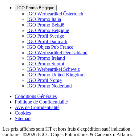
IGO Promo Belgique
IGO Werbeartikel Österreich
IGO Promo Italia
IGO Promo België
IGO Promo Belgique
IGO Profil Sverige
IGO Profil Danmark
IGO Objets Pub France
IGO Werbeartikel Deutschland
IGO Promo Ireland
IGO Promo Suomi
IGO Werbeartikel Schweiz
IGO Promo United Kingdom
IGO Profil Norge
IGO Promo Nederland
Conditions Générales
Politique de Confidentialité
Avis de Confidentialité
Cookies
Sitemap
Les prix affichés sont HT et hors frais d'expédition sauf indication
contraire. ©2026 IGO - Objets Publicitaires & Cadeaux d'Affaires.