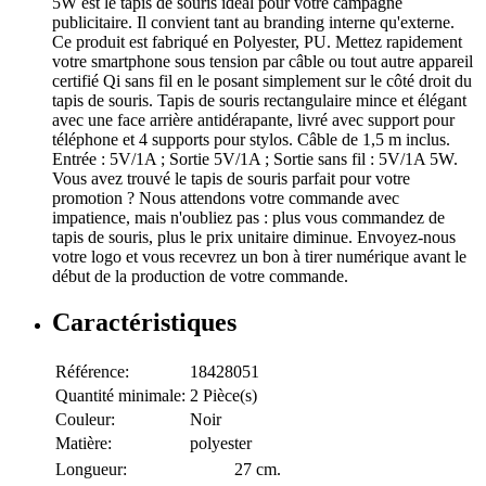
5W est le tapis de souris idéal pour votre campagne
publicitaire. Il convient tant au branding interne qu'externe.
Ce produit est fabriqué en Polyester, PU. Mettez rapidement
votre smartphone sous tension par câble ou tout autre appareil
certifié Qi sans fil en le posant simplement sur le côté droit du
tapis de souris. Tapis de souris rectangulaire mince et élégant
avec une face arrière antidérapante, livré avec support pour
téléphone et 4 supports pour stylos. Câble de 1,5 m inclus.
Entrée : 5V/1A ; Sortie 5V/1A ; Sortie sans fil : 5V/1A 5W.
Vous avez trouvé le tapis de souris parfait pour votre
promotion ? Nous attendons votre commande avec
impatience, mais n'oubliez pas : plus vous commandez de
tapis de souris, plus le prix unitaire diminue. Envoyez-nous
votre logo et vous recevrez un bon à tirer numérique avant le
début de la production de votre commande.
Caractéristiques
Référence:
18428051
Quantité minimale:
2 Pièce(s)
Couleur:
Noir
Matière:
polyester
Longueur:
27 cm.