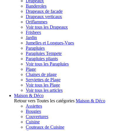
Drapeaux
Banderoles
Drapeaux de facade
Drapeaux verticaux
Oriflammes
Voir tous les Drapeaux
Frisbees
Jardin
Jumelles et Longues-Vues
Parapluies
Parapluies Tempete
Parapluies pliants
Voir tous les Parapluies
Plage
Chaises de plage
Serviettes de Plage
Voir tous les Plage
Voir tous les articles
Maison & Déco
Retour vers Toutes les catégories
Maison & Déco
Assiettes
Bougies
Couvertures
Cuisine
Couteaux de Cuisine