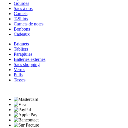
Gourdes
Sacs à dos
Carnets
T-Shirts
Carnets de notes
Bonbons
Cadeaux
Briquets
Tabliers
Parapluies
Batteries externes
Sacs shopping
Verres
Pulls
Tasses