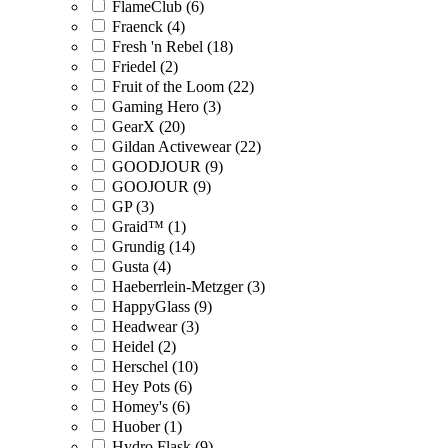
FlameClub (6)
Fraenck (4)
Fresh 'n Rebel (18)
Friedel (2)
Fruit of the Loom (22)
Gaming Hero (3)
GearX (20)
Gildan Activewear (22)
GOODJOUR (9)
GOOJOUR (9)
GP (3)
Graid™ (1)
Grundig (14)
Gusta (4)
Haeberrlein-Metzger (3)
HappyGlass (9)
Headwear (3)
Heidel (2)
Herschel (10)
Hey Pots (6)
Homey's (6)
Huober (1)
Hydro Flask (9)