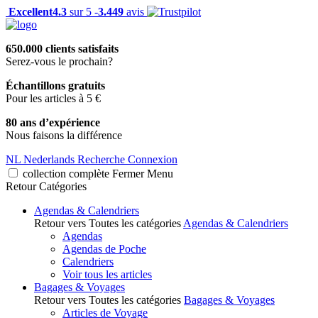
Excellent
4.3
sur 5 -
3.449
avis
650.000 clients satisfaits
Serez-vous le prochain?
Échantillons gratuits
Pour les articles à 5 €
80 ans d’expérience
Nous faisons la différence
NL
Nederlands
Recherche
Connexion
collection complète
Fermer
Menu
Retour
Catégories
Agendas & Calendriers
Retour vers Toutes les catégories
Agendas & Calendriers
Agendas
Agendas de Poche
Calendriers
Voir tous les articles
Bagages & Voyages
Retour vers Toutes les catégories
Bagages & Voyages
Articles de Voyage