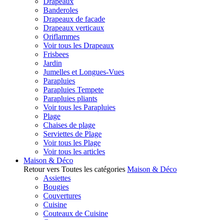
Drapeaux
Banderoles
Drapeaux de facade
Drapeaux verticaux
Oriflammes
Voir tous les Drapeaux
Frisbees
Jardin
Jumelles et Longues-Vues
Parapluies
Parapluies Tempete
Parapluies pliants
Voir tous les Parapluies
Plage
Chaises de plage
Serviettes de Plage
Voir tous les Plage
Voir tous les articles
Maison & Déco
Retour vers Toutes les catégories
Maison & Déco
Assiettes
Bougies
Couvertures
Cuisine
Couteaux de Cuisine