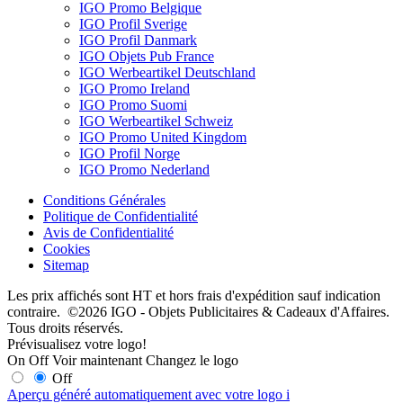
IGO Promo Belgique
IGO Profil Sverige
IGO Profil Danmark
IGO Objets Pub France
IGO Werbeartikel Deutschland
IGO Promo Ireland
IGO Promo Suomi
IGO Werbeartikel Schweiz
IGO Promo United Kingdom
IGO Profil Norge
IGO Promo Nederland
Conditions Générales
Politique de Confidentialité
Avis de Confidentialité
Cookies
Sitemap
Les prix affichés sont HT et hors frais d'expédition sauf indication
contraire. ©2026 IGO - Objets Publicitaires & Cadeaux d'Affaires.
Tous droits réservés.
Prévisualisez votre logo!
On
Off
Voir maintenant
Changez le logo
Off
Aperçu généré automatiquement avec votre logo
i