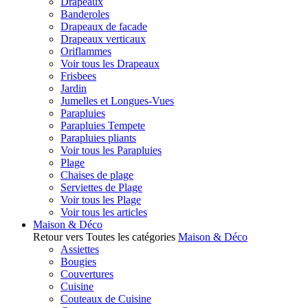
Drapeaux
Banderoles
Drapeaux de facade
Drapeaux verticaux
Oriflammes
Voir tous les Drapeaux
Frisbees
Jardin
Jumelles et Longues-Vues
Parapluies
Parapluies Tempete
Parapluies pliants
Voir tous les Parapluies
Plage
Chaises de plage
Serviettes de Plage
Voir tous les Plage
Voir tous les articles
Maison & Déco
Retour vers Toutes les catégories
Maison & Déco
Assiettes
Bougies
Couvertures
Cuisine
Couteaux de Cuisine