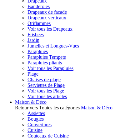
Drapeaux
Banderoles
Drapeaux de facade
Drapeaux verticaux
Oriflammes
Voir tous les Drapeaux
Frisbees
Jardin
Jumelles et Longues-Vues
Parapluies
Parapluies Tempete
Parapluies pliants
Voir tous les Parapluies
Plage
Chaises de plage
Serviettes de Plage
Voir tous les Plage
Voir tous les articles
Maison & Déco
Retour vers Toutes les catégories
Maison & Déco
Assiettes
Bougies
Couvertures
Cuisine
Couteaux de Cuisine