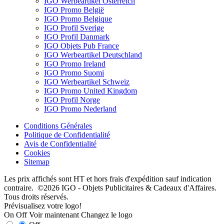
IGO Werbeartikel Österreich
IGO Promo België
IGO Promo Belgique
IGO Profil Sverige
IGO Profil Danmark
IGO Objets Pub France
IGO Werbeartikel Deutschland
IGO Promo Ireland
IGO Promo Suomi
IGO Werbeartikel Schweiz
IGO Promo United Kingdom
IGO Profil Norge
IGO Promo Nederland
Conditions Générales
Politique de Confidentialité
Avis de Confidentialité
Cookies
Sitemap
Les prix affichés sont HT et hors frais d'expédition sauf indication
contraire. ©2026 IGO - Objets Publicitaires & Cadeaux d'Affaires.
Tous droits réservés.
Prévisualisez votre logo!
On
Off
Voir maintenant
Changez le logo