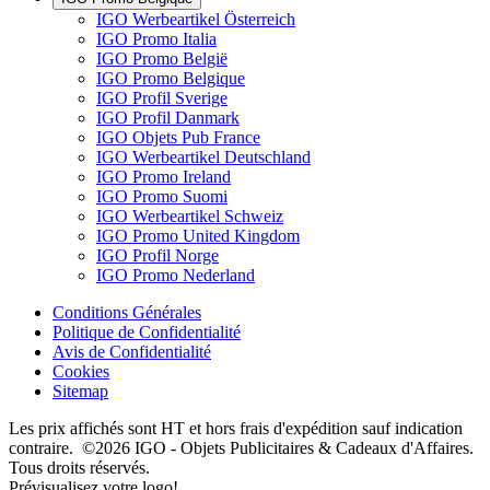
IGO Werbeartikel Österreich
IGO Promo Italia
IGO Promo België
IGO Promo Belgique
IGO Profil Sverige
IGO Profil Danmark
IGO Objets Pub France
IGO Werbeartikel Deutschland
IGO Promo Ireland
IGO Promo Suomi
IGO Werbeartikel Schweiz
IGO Promo United Kingdom
IGO Profil Norge
IGO Promo Nederland
Conditions Générales
Politique de Confidentialité
Avis de Confidentialité
Cookies
Sitemap
Les prix affichés sont HT et hors frais d'expédition sauf indication
contraire. ©2026 IGO - Objets Publicitaires & Cadeaux d'Affaires.
Tous droits réservés.
Prévisualisez votre logo!