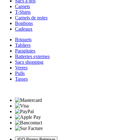
Sacs à dos
Carnets
T-Shirts
Carnets de notes
Bonbons
Cadeaux
Briquets
Tabliers
Parapluies
Batteries externes
Sacs shopping
Verres
Pulls
Tasses
IGO Promo Belgique