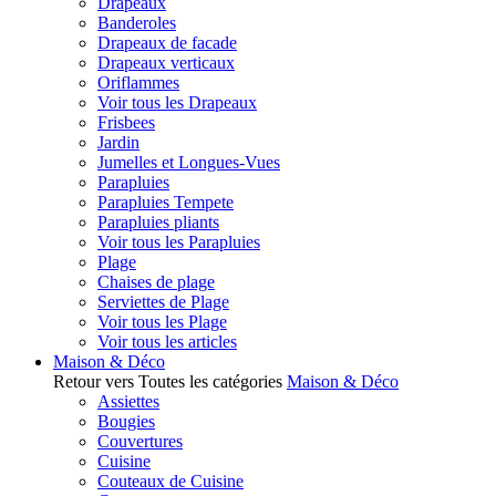
Drapeaux
Banderoles
Drapeaux de facade
Drapeaux verticaux
Oriflammes
Voir tous les Drapeaux
Frisbees
Jardin
Jumelles et Longues-Vues
Parapluies
Parapluies Tempete
Parapluies pliants
Voir tous les Parapluies
Plage
Chaises de plage
Serviettes de Plage
Voir tous les Plage
Voir tous les articles
Maison & Déco
Retour vers Toutes les catégories
Maison & Déco
Assiettes
Bougies
Couvertures
Cuisine
Couteaux de Cuisine