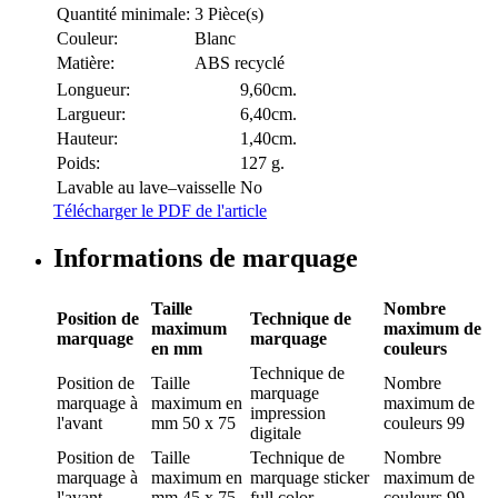
Quantité minimale:
3 Pièce(s)
Couleur:
Blanc
Matière:
ABS recyclé
Longueur:
9,60cm.
Largueur:
6,40cm.
Hauteur:
1,40cm.
Poids:
127 g.
Lavable au lave–vaisselle
No
Télécharger le PDF de l'article
Informations de marquage
Taille
Nombre
Position de
Technique de
maximum
maximum de
marquage
marquage
en mm
couleurs
Technique de
Position de
Taille
Nombre
marquage
marquage
à
maximum en
maximum de
impression
l'avant
mm
50 x 75
couleurs
99
digitale
Position de
Taille
Technique de
Nombre
marquage
à
maximum en
marquage
sticker
maximum de
l'avant
mm
45 x 75
full color
couleurs
99