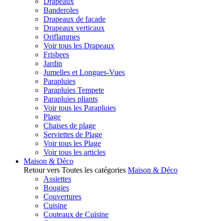
Drapeaux
Banderoles
Drapeaux de facade
Drapeaux verticaux
Oriflammes
Voir tous les Drapeaux
Frisbees
Jardin
Jumelles et Longues-Vues
Parapluies
Parapluies Tempete
Parapluies pliants
Voir tous les Parapluies
Plage
Chaises de plage
Serviettes de Plage
Voir tous les Plage
Voir tous les articles
Maison & Déco
Retour vers Toutes les catégories
Maison & Déco
Assiettes
Bougies
Couvertures
Cuisine
Couteaux de Cuisine