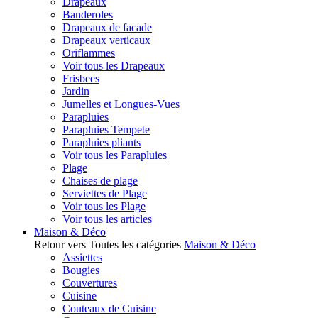
Drapeaux
Banderoles
Drapeaux de facade
Drapeaux verticaux
Oriflammes
Voir tous les Drapeaux
Frisbees
Jardin
Jumelles et Longues-Vues
Parapluies
Parapluies Tempete
Parapluies pliants
Voir tous les Parapluies
Plage
Chaises de plage
Serviettes de Plage
Voir tous les Plage
Voir tous les articles
Maison & Déco
Retour vers Toutes les catégories
Maison & Déco
Assiettes
Bougies
Couvertures
Cuisine
Couteaux de Cuisine