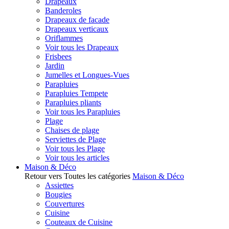
Drapeaux
Banderoles
Drapeaux de facade
Drapeaux verticaux
Oriflammes
Voir tous les Drapeaux
Frisbees
Jardin
Jumelles et Longues-Vues
Parapluies
Parapluies Tempete
Parapluies pliants
Voir tous les Parapluies
Plage
Chaises de plage
Serviettes de Plage
Voir tous les Plage
Voir tous les articles
Maison & Déco
Retour vers Toutes les catégories
Maison & Déco
Assiettes
Bougies
Couvertures
Cuisine
Couteaux de Cuisine