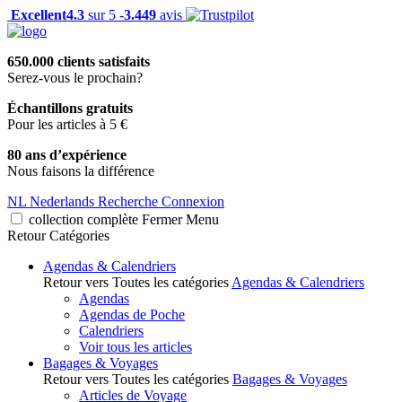
Excellent
4.3
sur 5 -
3.449
avis
650.000 clients satisfaits
Serez-vous le prochain?
Échantillons gratuits
Pour les articles à 5 €
80 ans d’expérience
Nous faisons la différence
NL
Nederlands
Recherche
Connexion
collection complète
Fermer
Menu
Retour
Catégories
Agendas & Calendriers
Retour vers Toutes les catégories
Agendas & Calendriers
Agendas
Agendas de Poche
Calendriers
Voir tous les articles
Bagages & Voyages
Retour vers Toutes les catégories
Bagages & Voyages
Articles de Voyage