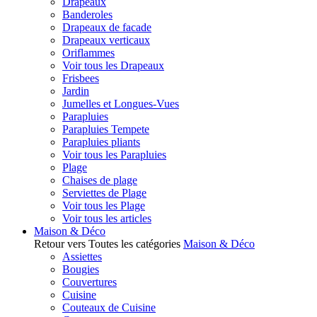
Drapeaux
Banderoles
Drapeaux de facade
Drapeaux verticaux
Oriflammes
Voir tous les Drapeaux
Frisbees
Jardin
Jumelles et Longues-Vues
Parapluies
Parapluies Tempete
Parapluies pliants
Voir tous les Parapluies
Plage
Chaises de plage
Serviettes de Plage
Voir tous les Plage
Voir tous les articles
Maison & Déco
Retour vers Toutes les catégories
Maison & Déco
Assiettes
Bougies
Couvertures
Cuisine
Couteaux de Cuisine