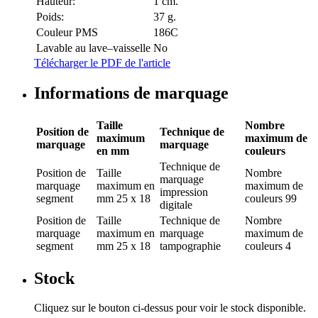
Hauteur:
1 cm.
Poids:
37 g.
Couleur PMS
186C
Lavable au lave–vaisselle
No
Télécharger le PDF de l'article
Informations de marquage
Taille
Nombre
Position de
Technique de
maximum
maximum de
marquage
marquage
en mm
couleurs
Technique de
Position de
Taille
Nombre
marquage
marquage
maximum en
maximum de
impression
segment
mm
25 x 18
couleurs
99
digitale
Position de
Taille
Technique de
Nombre
marquage
maximum en
marquage
maximum de
segment
mm
25 x 18
tampographie
couleurs
4
Stock
Cliquez sur le bouton ci-dessus pour voir le stock disponible.