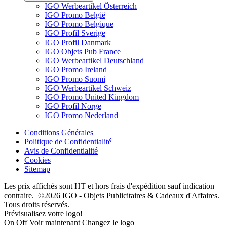
IGO Werbeartikel Österreich
IGO Promo België
IGO Promo Belgique
IGO Profil Sverige
IGO Profil Danmark
IGO Objets Pub France
IGO Werbeartikel Deutschland
IGO Promo Ireland
IGO Promo Suomi
IGO Werbeartikel Schweiz
IGO Promo United Kingdom
IGO Profil Norge
IGO Promo Nederland
Conditions Générales
Politique de Confidentialité
Avis de Confidentialité
Cookies
Sitemap
Les prix affichés sont HT et hors frais d'expédition sauf indication
contraire. ©2026 IGO - Objets Publicitaires & Cadeaux d'Affaires.
Tous droits réservés.
Prévisualisez votre logo!
On
Off
Voir maintenant
Changez le logo