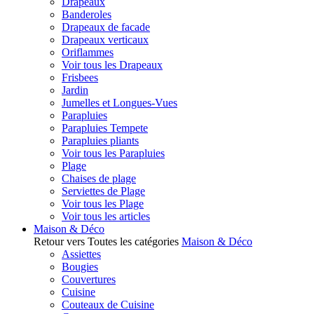
Drapeaux
Banderoles
Drapeaux de facade
Drapeaux verticaux
Oriflammes
Voir tous les Drapeaux
Frisbees
Jardin
Jumelles et Longues-Vues
Parapluies
Parapluies Tempete
Parapluies pliants
Voir tous les Parapluies
Plage
Chaises de plage
Serviettes de Plage
Voir tous les Plage
Voir tous les articles
Maison & Déco
Retour vers Toutes les catégories
Maison & Déco
Assiettes
Bougies
Couvertures
Cuisine
Couteaux de Cuisine