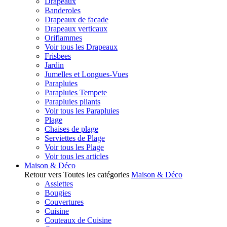
Drapeaux
Banderoles
Drapeaux de facade
Drapeaux verticaux
Oriflammes
Voir tous les Drapeaux
Frisbees
Jardin
Jumelles et Longues-Vues
Parapluies
Parapluies Tempete
Parapluies pliants
Voir tous les Parapluies
Plage
Chaises de plage
Serviettes de Plage
Voir tous les Plage
Voir tous les articles
Maison & Déco
Retour vers Toutes les catégories
Maison & Déco
Assiettes
Bougies
Couvertures
Cuisine
Couteaux de Cuisine