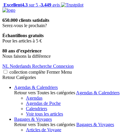
Excellent
4.3
sur 5 -
3.449
avis
650.000 clients satisfaits
Serez-vous le prochain?
Échantillons gratuits
Pour les articles à 5 €
80 ans d’expérience
Nous faisons la différence
NL
Nederlands
Recherche
Connexion
collection complète
Fermer
Menu
Retour
Catégories
Agendas & Calendriers
Retour vers Toutes les catégories
Agendas & Calendriers
Agendas
Agendas de Poche
Calendriers
Voir tous les articles
Bagages & Voyages
Retour vers Toutes les catégories
Bagages & Voyages
Articles de Voyage