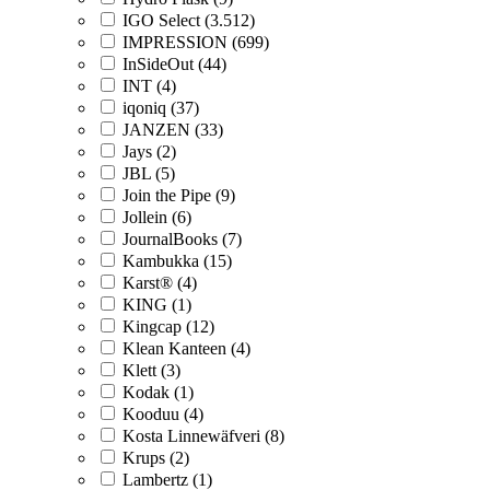
IGO Select (3.512)
IMPRESSION (699)
InSideOut (44)
INT (4)
iqoniq (37)
JANZEN (33)
Jays (2)
JBL (5)
Join the Pipe (9)
Jollein (6)
JournalBooks (7)
Kambukka (15)
Karst® (4)
KING (1)
Kingcap (12)
Klean Kanteen (4)
Klett (3)
Kodak (1)
Kooduu (4)
Kosta Linnewäfveri (8)
Krups (2)
Lambertz (1)