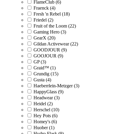
FlameClub (6)
Fraenck (4)
Fresh 'n Rebel (18)
Friedel (2)
Fruit of the Loom (22)
Gaming Hero (3)
GearX (20)
Gildan Activewear (22)
GOODJOUR (9)
GOOJOUR (9)
GP (3)
Graid™ (1)
Grundig (15)
Gusta (4)
Haeberrlein-Metzger (3)
HappyGlass (9)
Headwear (3)
Heidel (2)
Herschel (10)
Hey Pots (6)
Homey's (6)
Huober (1)
Hydro Flask (9)