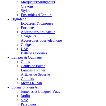
Marqueurs/Surligneurs
Crayons
Stylos
Ensembles d'Écriture
High-tech
Ecouteurs & Casques
Enceintes
Accessoires ordinateur
Chargeurs
Accessoires pour telephone
Gadgets
USB
Batteries externes
Lampes & Outillage
Outils
Canifs de Poche
Lampes Torches
Articles de Securite
Grattoirs
Mètres Ruban
Loisirs & Plein Air
Jumelles et Longues-Vues
Jardin
Vélo
Parapluies