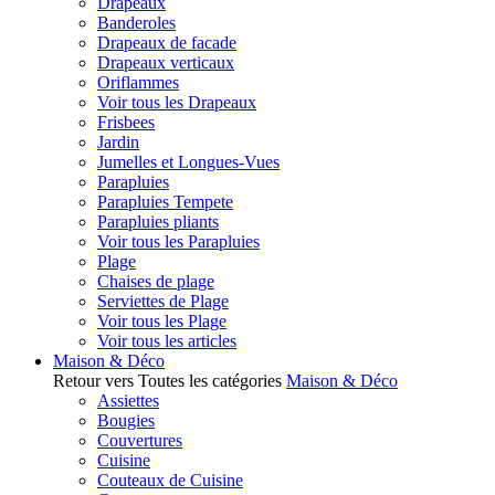
Drapeaux
Banderoles
Drapeaux de facade
Drapeaux verticaux
Oriflammes
Voir tous les Drapeaux
Frisbees
Jardin
Jumelles et Longues-Vues
Parapluies
Parapluies Tempete
Parapluies pliants
Voir tous les Parapluies
Plage
Chaises de plage
Serviettes de Plage
Voir tous les Plage
Voir tous les articles
Maison & Déco
Retour vers Toutes les catégories
Maison & Déco
Assiettes
Bougies
Couvertures
Cuisine
Couteaux de Cuisine