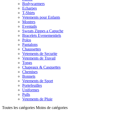
Bodywarmers
Echarpes
T-Shirts
Vetements pour Enfants
Montres
Eventails
Sweats Zippes a Capuche
Bracelets Evenementiels
Polos
Pantalons
Chaussettes
Vetements de Securite
Vetements de Travail
Tongs
Chapeaux & Casquettes
Chemises
Bonnets
Vetements de Sport
Portefeuilles
Uniformes
Pulls
Vetements de Pluie
Toutes les catégories
Moins de catégories