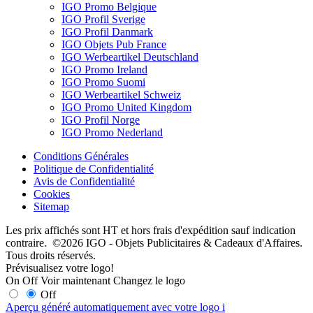
IGO Promo Belgique
IGO Profil Sverige
IGO Profil Danmark
IGO Objets Pub France
IGO Werbeartikel Deutschland
IGO Promo Ireland
IGO Promo Suomi
IGO Werbeartikel Schweiz
IGO Promo United Kingdom
IGO Profil Norge
IGO Promo Nederland
Conditions Générales
Politique de Confidentialité
Avis de Confidentialité
Cookies
Sitemap
Les prix affichés sont HT et hors frais d'expédition sauf indication
contraire. ©2026 IGO - Objets Publicitaires & Cadeaux d'Affaires.
Tous droits réservés.
Prévisualisez votre logo!
On
Off
Voir maintenant
Changez le logo
Off
Aperçu généré automatiquement avec votre logo
i