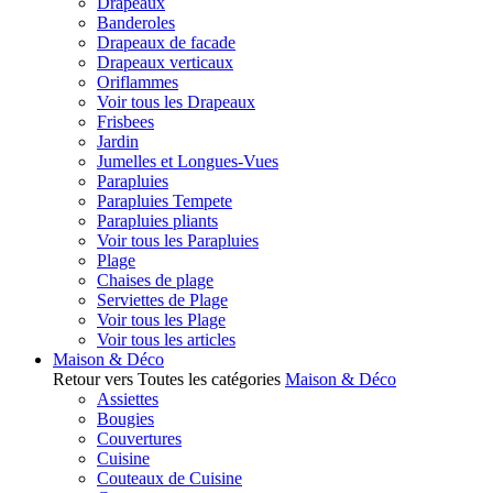
Drapeaux
Banderoles
Drapeaux de facade
Drapeaux verticaux
Oriflammes
Voir tous les Drapeaux
Frisbees
Jardin
Jumelles et Longues-Vues
Parapluies
Parapluies Tempete
Parapluies pliants
Voir tous les Parapluies
Plage
Chaises de plage
Serviettes de Plage
Voir tous les Plage
Voir tous les articles
Maison & Déco
Retour vers Toutes les catégories
Maison & Déco
Assiettes
Bougies
Couvertures
Cuisine
Couteaux de Cuisine