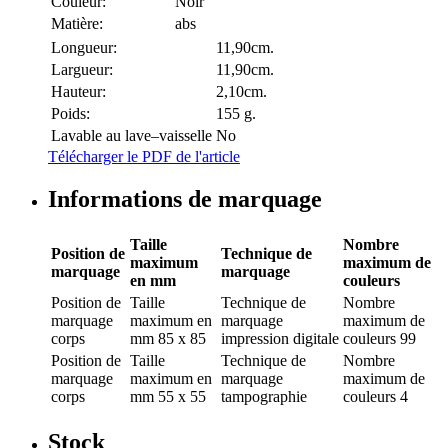
Couleur:
Noir
Matière:
abs
Longueur:
11,90cm.
Largueur:
11,90cm.
Hauteur:
2,10cm.
Poids:
155 g.
Lavable au lave–vaisselle
No
Télécharger le PDF de l'article
Informations de marquage
Taille
Nombre
Position de
Technique de
maximum
maximum de
marquage
marquage
en mm
couleurs
Position de
Taille
Technique de
Nombre
marquage
maximum en
marquage
maximum de
corps
mm
85 x 85
impression digitale
couleurs
99
Position de
Taille
Technique de
Nombre
marquage
maximum en
marquage
maximum de
corps
mm
55 x 55
tampographie
couleurs
4
Stock