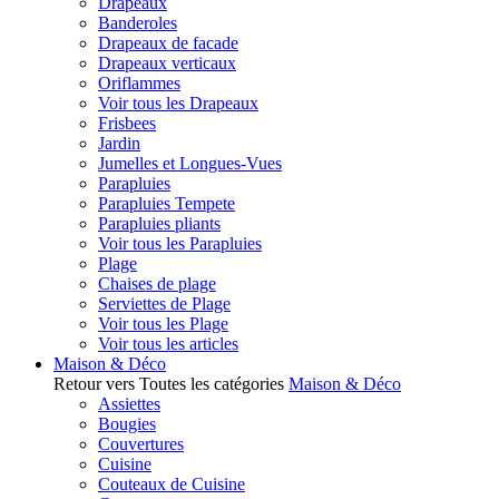
Drapeaux
Banderoles
Drapeaux de facade
Drapeaux verticaux
Oriflammes
Voir tous les Drapeaux
Frisbees
Jardin
Jumelles et Longues-Vues
Parapluies
Parapluies Tempete
Parapluies pliants
Voir tous les Parapluies
Plage
Chaises de plage
Serviettes de Plage
Voir tous les Plage
Voir tous les articles
Maison & Déco
Retour vers Toutes les catégories
Maison & Déco
Assiettes
Bougies
Couvertures
Cuisine
Couteaux de Cuisine