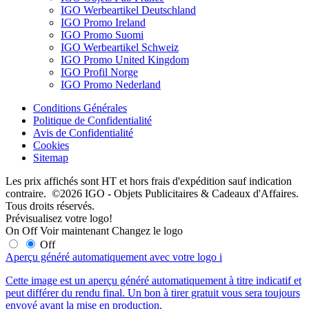
IGO Werbeartikel Deutschland
IGO Promo Ireland
IGO Promo Suomi
IGO Werbeartikel Schweiz
IGO Promo United Kingdom
IGO Profil Norge
IGO Promo Nederland
Conditions Générales
Politique de Confidentialité
Avis de Confidentialité
Cookies
Sitemap
Les prix affichés sont HT et hors frais d'expédition sauf indication
contraire. ©2026 IGO - Objets Publicitaires & Cadeaux d'Affaires.
Tous droits réservés.
Prévisualisez votre logo!
On
Off
Voir maintenant
Changez le logo
Off
Aperçu généré automatiquement avec votre logo
i
Cette image est un aperçu généré automatiquement à titre indicatif et
peut différer du rendu final. Un bon à tirer gratuit vous sera toujours
envoyé avant la mise en production.