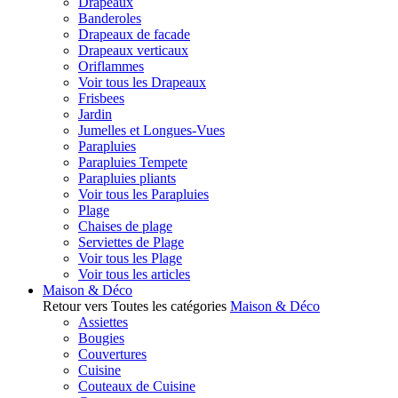
Drapeaux
Banderoles
Drapeaux de facade
Drapeaux verticaux
Oriflammes
Voir tous les Drapeaux
Frisbees
Jardin
Jumelles et Longues-Vues
Parapluies
Parapluies Tempete
Parapluies pliants
Voir tous les Parapluies
Plage
Chaises de plage
Serviettes de Plage
Voir tous les Plage
Voir tous les articles
Maison & Déco
Retour vers Toutes les catégories
Maison & Déco
Assiettes
Bougies
Couvertures
Cuisine
Couteaux de Cuisine