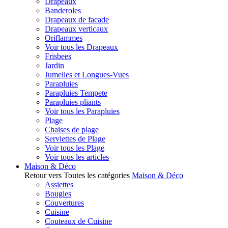
Drapeaux
Banderoles
Drapeaux de facade
Drapeaux verticaux
Oriflammes
Voir tous les Drapeaux
Frisbees
Jardin
Jumelles et Longues-Vues
Parapluies
Parapluies Tempete
Parapluies pliants
Voir tous les Parapluies
Plage
Chaises de plage
Serviettes de Plage
Voir tous les Plage
Voir tous les articles
Maison & Déco
Retour vers Toutes les catégories
Maison & Déco
Assiettes
Bougies
Couvertures
Cuisine
Couteaux de Cuisine