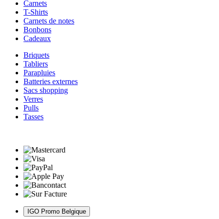
Carnets
T-Shirts
Carnets de notes
Bonbons
Cadeaux
Briquets
Tabliers
Parapluies
Batteries externes
Sacs shopping
Verres
Pulls
Tasses
IGO Promo Belgique