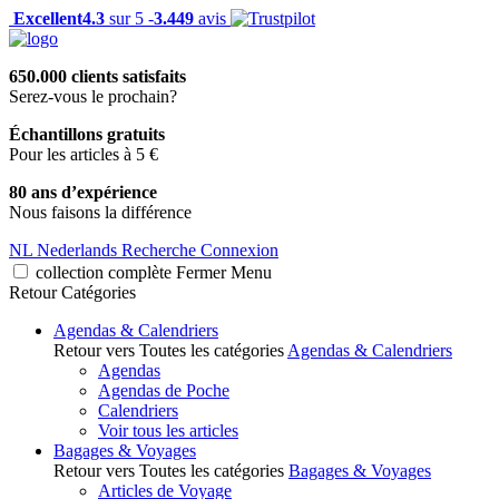
Excellent
4.3
sur 5 -
3.449
avis
650.000 clients satisfaits
Serez-vous le prochain?
Échantillons gratuits
Pour les articles à 5 €
80 ans d’expérience
Nous faisons la différence
NL
Nederlands
Recherche
Connexion
collection complète
Fermer
Menu
Retour
Catégories
Agendas & Calendriers
Retour vers Toutes les catégories
Agendas & Calendriers
Agendas
Agendas de Poche
Calendriers
Voir tous les articles
Bagages & Voyages
Retour vers Toutes les catégories
Bagages & Voyages
Articles de Voyage