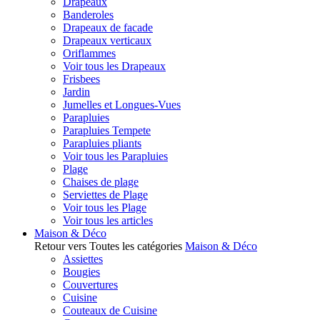
Drapeaux
Banderoles
Drapeaux de facade
Drapeaux verticaux
Oriflammes
Voir tous les Drapeaux
Frisbees
Jardin
Jumelles et Longues-Vues
Parapluies
Parapluies Tempete
Parapluies pliants
Voir tous les Parapluies
Plage
Chaises de plage
Serviettes de Plage
Voir tous les Plage
Voir tous les articles
Maison & Déco
Retour vers Toutes les catégories
Maison & Déco
Assiettes
Bougies
Couvertures
Cuisine
Couteaux de Cuisine