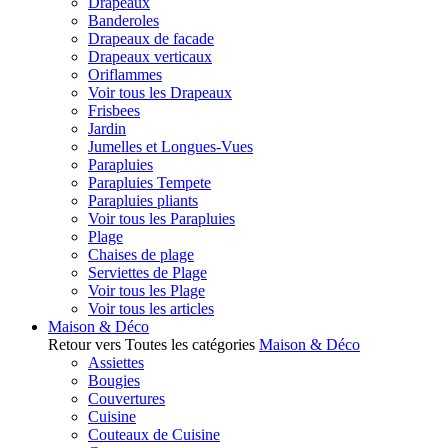
Drapeaux
Banderoles
Drapeaux de facade
Drapeaux verticaux
Oriflammes
Voir tous les Drapeaux
Frisbees
Jardin
Jumelles et Longues-Vues
Parapluies
Parapluies Tempete
Parapluies pliants
Voir tous les Parapluies
Plage
Chaises de plage
Serviettes de Plage
Voir tous les Plage
Voir tous les articles
Maison & Déco
Retour vers Toutes les catégories
Maison & Déco
Assiettes
Bougies
Couvertures
Cuisine
Couteaux de Cuisine