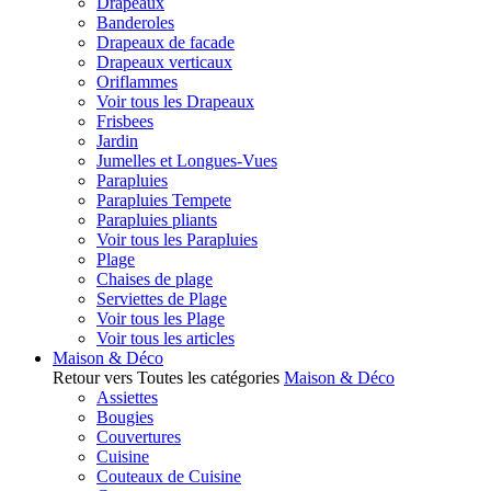
Drapeaux
Banderoles
Drapeaux de facade
Drapeaux verticaux
Oriflammes
Voir tous les Drapeaux
Frisbees
Jardin
Jumelles et Longues-Vues
Parapluies
Parapluies Tempete
Parapluies pliants
Voir tous les Parapluies
Plage
Chaises de plage
Serviettes de Plage
Voir tous les Plage
Voir tous les articles
Maison & Déco
Retour vers Toutes les catégories
Maison & Déco
Assiettes
Bougies
Couvertures
Cuisine
Couteaux de Cuisine